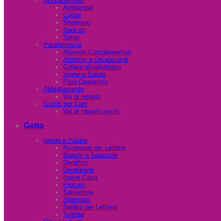
Antiparassitari
Ambientali
Collari
Shampoo
Spot-on
Spray
Parafarmacia
Alimenti Complementari
Attrattivi e Disabituanti
Collare elisabettiano
Igiene e Salute
Post-Operatorio
Abbigliamento
Vai al reparto
Giochi per Cani
Vai al reparto giochi
Gatto
Igiene e Pulizia
Accessori per Lettiere
Beauty e Spazzole
Dentifrici
Deodoranti
Igiene Casa
Profumi
Salviettine
Shampoo
Sabbia per Lettiera
Toilette