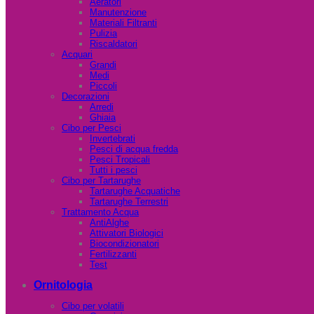
Aeratori
Manutenzione
Materiali Filtranti
Pulizia
Riscaldatori
Acquari
Grandi
Medi
Piccoli
Decorazioni
Arredi
Ghiaia
Cibo per Pesci
Invertebrati
Pesci di acqua fredda
Pesci Tropicali
Tutti i pesci
Cibo per Tartarughe
Tartarughe Acquatiche
Tartarughe Terrestri
Trattamento Acqua
AntiAlghe
Attivatori Biologici
Biocondizionatori
Fertilizzanti
Test
Ornitologia
Cibo per volatili