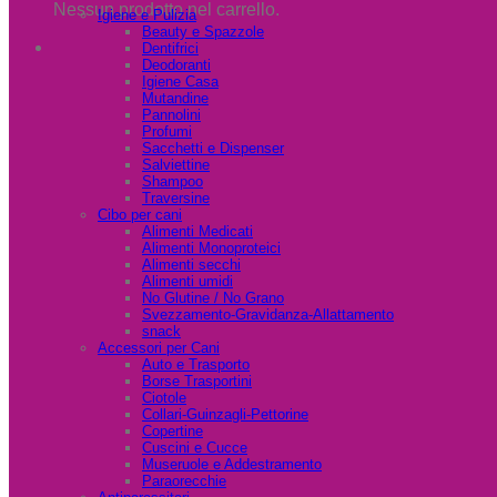
Nessun prodotto nel carrello.
Igiene e Pulizia
Beauty e Spazzole
Dentifrici
Deodoranti
Igiene Casa
Mutandine
Pannolini
Profumi
Sacchetti e Dispenser
Salviettine
Shampoo
Traversine
Cibo per cani
Alimenti Medicati
Alimenti Monoproteici
Alimenti secchi
Alimenti umidi
No Glutine / No Grano
Svezzamento-Gravidanza-Allattamento
snack
Accessori per Cani
Auto e Trasporto
Borse Trasportini
Ciotole
Collari-Guinzagli-Pettorine
Copertine
Cuscini e Cucce
Museruole e Addestramento
Paraorecchie