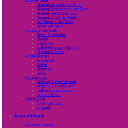
Cibo per Gatti
Alimenti Medicati per Gatti
Alimenti Monoproteici per Gatti
Alimenti secchi per Gatti
Alimenti Umidi per Gatti
No Glutine / No Grano
Snack per gatti
Accessori per Gatti
Borse Trasportino
Ciotole
Copertine
Collari-Guinzagli-Pettorine
Cuscini e Cucce
Antiparassitari
Ambientali
Collari
Shampoo
Spray
Parafarmacia
Alimenti Complementari
Attrattivi e Disabituanti
Collare Elisabettiano
Igiene e Salute
Giochi Gatti
Giochi per Gatti
Tiragraffi
Acquariologia
Accessori Tecnici