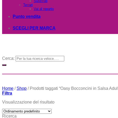
Substrati
Terrari
Vai al reparto
Punto vendita
SCEGLI PER MARCA
Cerca:
Home
/
Shop
/
Prodotti taggati “Oasy Bocconcini in Salsa Adul
Filtra
Visualizzazione del risultato
Ricerca