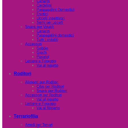
Canarini
Cardellini
Pappagallini Domestici
Esotici
Uccelli insettivori
Semi per uccelli
Snack per Volatili
Canarini
Pappagallini domestici
Tutti i volatili
Accessori
Gabbie
Giochi
Posatoi
Lettiere e Foraggio
Vai al reparto
Roditori
Alimenti per Roditori
Cibo per Roditori
Snack per Roditori
Accessori per Roditori
Vai al reparto
Lettiere e Foraggio
Vai al Reparto
Terrariofilia
Arredi per Terrari