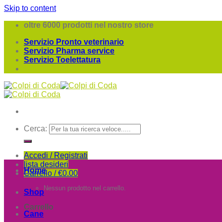
Skip to content
oltre 6000 prodotti nel nostro store
Servizio Pronto veterinario
Servizio Pharma service
Servizio Toelettatura
Cerca:
Accedi / Registrati
lista desideri
Home
Carrello /
€
0.00
Nessun prodotto nel carrello.
Shop
Carrello
Cane