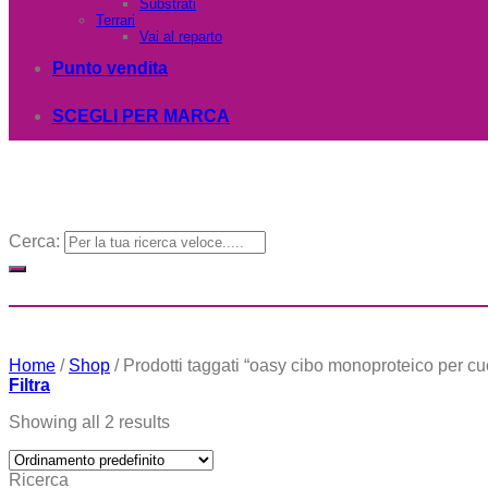
Substrati
Terrari
Vai al reparto
Punto vendita
SCEGLI PER MARCA
Cerca:
Home
/
Shop
/
Prodotti taggati “oasy cibo monoproteico per cuc
Filtra
Showing all 2 results
Ricerca