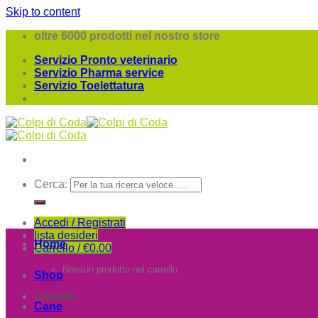
Skip to content
oltre 6000 prodotti nel nostro store
Servizio Pronto veterinario
Servizio Pharma service
Servizio Toelettatura
Cerca:
Accedi / Registrati
lista desideri
Home
Carrello /
€
0.00
Nessun prodotto nel carrello.
Shop
Carrello
Cane