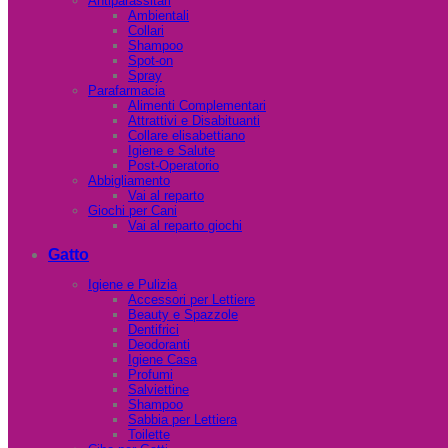
Antiparassitari
Ambientali
Collari
Shampoo
Spot-on
Spray
Parafarmacia
Alimenti Complementari
Attrattivi e Disabituanti
Collare elisabettiano
Igiene e Salute
Post-Operatorio
Abbigliamento
Vai al reparto
Giochi per Cani
Vai al reparto giochi
Gatto
Igiene e Pulizia
Accessori per Lettiere
Beauty e Spazzole
Dentifrici
Deodoranti
Igiene Casa
Profumi
Salviettine
Shampoo
Sabbia per Lettiera
Toilette