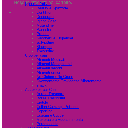
Nessun prodotto nel carrello.
Igiene e Pulizia
Beauty e Spazzole
Dentifrici
Deodoranti
Igiene Casa
Mutandine
Pannolini
Profumi
Sacchetti e Dispenser
Salviettine
Shampoo
Traversine
Cibo per cani
Alimenti Medicati
Alimenti Monoproteici
Alimenti secchi
Alimenti umidi
No Glutine / No Grano
Svezzamento-Gravidanza-Allattamento
snack
Accessori per Cani
Auto e Trasporto
Borse Trasportini
Ciotole
Collari-Guinzagli-Pettorine
Copertine
Cuscini e Cucce
Museruole e Addestramento
Paraorecchie