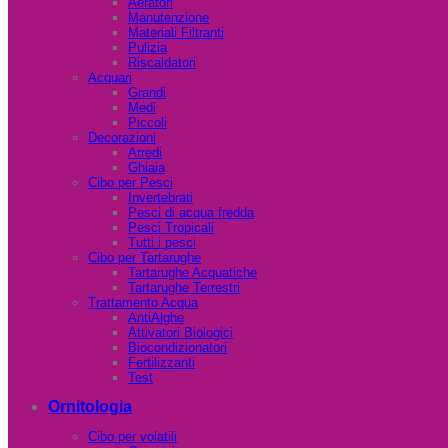
Aeratori
Manutenzione
Materiali Filtranti
Pulizia
Riscaldatori
Acquari
Grandi
Medi
Piccoli
Decorazioni
Arredi
Ghiaia
Cibo per Pesci
Invertebrati
Pesci di acqua fredda
Pesci Tropicali
Tutti i pesci
Cibo per Tartarughe
Tartarughe Acquatiche
Tartarughe Terrestri
Trattamento Acqua
AntiAlghe
Attivatori Biologici
Biocondizionatori
Fertilizzanti
Test
Ornitologia
Cibo per volatili