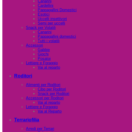
Canarini
Cardellini
Pappagallini Domestici
Esotici
Uccelli insettivori
Semi per uccelli
Snack per Volatili
Canarini
Pappagallini domestici
Tutti i volatili
Accessori
Gabbie
Giochi
Posatoi
Lettiere e Foraggio
Vai al reparto
Roditori
Alimenti per Roditori
Cibo per Roditori
Snack per Roditori
Accessori per Roditori
Vai al reparto
Lettiere e Foraggio
Vai al Reparto
Terrariofilia
Arredi per Terrari