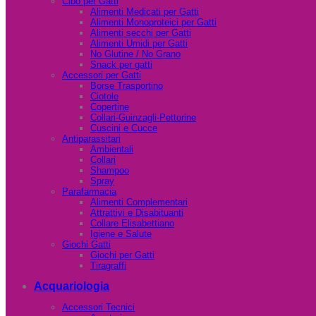
Cibo per Gatti
Alimenti Medicati per Gatti
Alimenti Monoproteici per Gatti
Alimenti secchi per Gatti
Alimenti Umidi per Gatti
No Glutine / No Grano
Snack per gatti
Accessori per Gatti
Borse Trasportino
Ciotole
Copertine
Collari-Guinzagli-Pettorine
Cuscini e Cucce
Antiparassitari
Ambientali
Collari
Shampoo
Spray
Parafarmacia
Alimenti Complementari
Attrattivi e Disabituanti
Collare Elisabettiano
Igiene e Salute
Giochi Gatti
Giochi per Gatti
Tiragraffi
Acquariologia
Accessori Tecnici