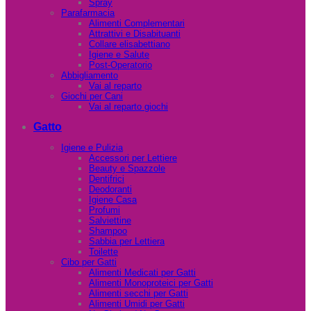
Spray
Parafarmacia
Alimenti Complementari
Attrattivi e Disabituanti
Collare elisabettiano
Igiene e Salute
Post-Operatorio
Abbigliamento
Vai al reparto
Giochi per Cani
Vai al reparto giochi
Gatto
Igiene e Pulizia
Accessori per Lettiere
Beauty e Spazzole
Dentifrici
Deodoranti
Igiene Casa
Profumi
Salviettine
Shampoo
Sabbia per Lettiera
Toilette
Cibo per Gatti
Alimenti Medicati per Gatti
Alimenti Monoproteici per Gatti
Alimenti secchi per Gatti
Alimenti Umidi per Gatti