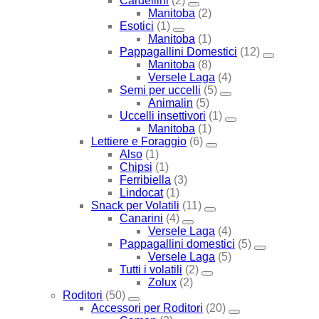
Cardellini
(2)
Manitoba
(2)
Esotici
(1)
Manitoba
(1)
Pappagallini Domestici
(12)
Manitoba
(8)
Versele Laga
(4)
Semi per uccelli
(5)
Animalin
(5)
Uccelli insettivori
(1)
Manitoba
(1)
Lettiere e Foraggio
(6)
Also
(1)
Chipsi
(1)
Ferribiella
(3)
Lindocat
(1)
Snack per Volatili
(11)
Canarini
(4)
Versele Laga
(4)
Pappagallini domestici
(5)
Versele Laga
(5)
Tutti i volatili
(2)
Zolux
(2)
Roditori
(50)
Accessori per Roditori
(20)