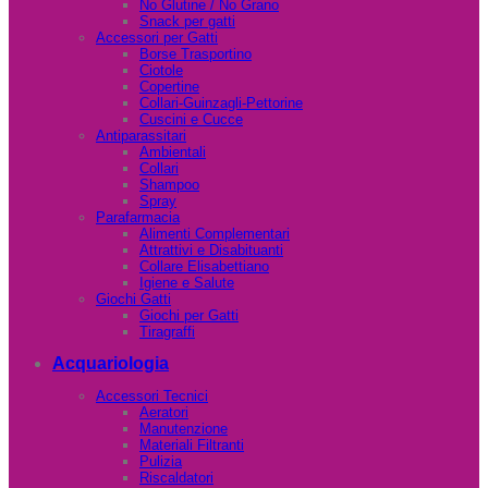
No Glutine / No Grano
Snack per gatti
Accessori per Gatti
Borse Trasportino
Ciotole
Copertine
Collari-Guinzagli-Pettorine
Cuscini e Cucce
Antiparassitari
Ambientali
Collari
Shampoo
Spray
Parafarmacia
Alimenti Complementari
Attrattivi e Disabituanti
Collare Elisabettiano
Igiene e Salute
Giochi Gatti
Giochi per Gatti
Tiragraffi
Acquariologia
Accessori Tecnici
Aeratori
Manutenzione
Materiali Filtranti
Pulizia
Riscaldatori