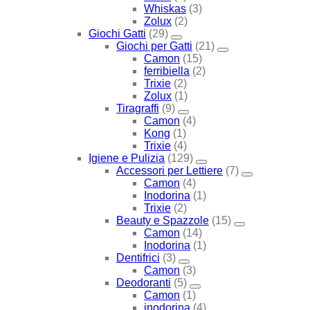
Whiskas
(3)
Zolux
(2)
Giochi Gatti
(29)
Giochi per Gatti
(21)
Camon
(15)
ferribiella
(2)
Trixie
(2)
Zolux
(1)
Tiragraffi
(9)
Camon
(4)
Kong
(1)
Trixie
(4)
Igiene e Pulizia
(129)
Accessori per Lettiere
(7)
Camon
(4)
Inodorina
(1)
Trixie
(2)
Beauty e Spazzole
(15)
Camon
(14)
Inodorina
(1)
Dentifrici
(3)
Camon
(3)
Deodoranti
(5)
Camon
(1)
inodorina
(4)