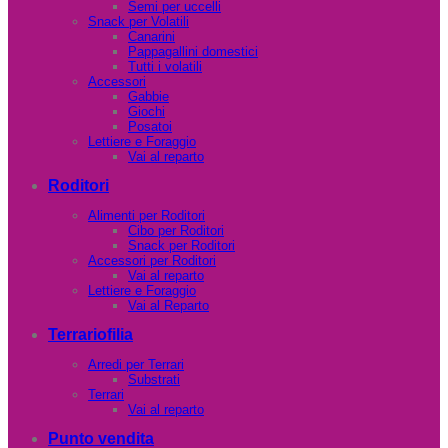
Semi per uccelli
Snack per Volatili
Canarini
Pappagallini domestici
Tutti i volatili
Accessori
Gabbie
Giochi
Posatoi
Lettiere e Foraggio
Vai al reparto
Roditori
Alimenti per Roditori
Cibo per Roditori
Snack per Roditori
Accessori per Roditori
Vai al reparto
Lettiere e Foraggio
Vai al Reparto
Terrariofilia
Arredi per Terrari
Substrati
Terrari
Vai al reparto
Punto vendita