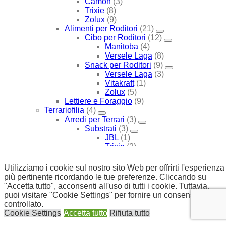
Camon
(3)
Trixie
(8)
Zolux
(9)
Alimenti per Roditori
(21)
Cibo per Roditori
(12)
Manitoba
(4)
Versele Laga
(8)
Snack per Roditori
(9)
Versele Laga
(3)
Vitakraft
(1)
Zolux
(5)
Lettiere e Foraggio
(9)
Terrariofilia
(4)
Arredi per Terrari
(3)
Substrati
(3)
JBL
(1)
Trixie
(2)
Terrari
(1)
SCEGLI PER MARCA
(1747)
Utilizziamo i cookie sul nostro sito Web per offrirti l'esperienza
Advance
(13)
più pertinente ricordando le tue preferenze. Cliccando su
Cane
(8)
"Accetta tutto", acconsenti all'uso di tutti i cookie. Tuttavia,
Cibo Medicato
(8)
puoi visitare "Cookie Settings" per fornire un consenso
Cibo Secco Medicato
(8)
controllato.
Gatto
(5)
Cookie Settings
Accetta tutto
Rifiuta tutto
Alimenti Medicati
(5)