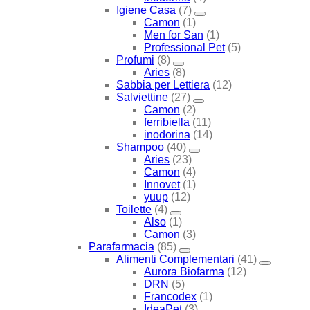
Igiene Casa
(7)
Camon
(1)
Men for San
(1)
Professional Pet
(5)
Profumi
(8)
Aries
(8)
Sabbia per Lettiera
(12)
Salviettine
(27)
Camon
(2)
ferribiella
(11)
inodorina
(14)
Shampoo
(40)
Aries
(23)
Camon
(4)
Innovet
(1)
yuup
(12)
Toilette
(4)
Also
(1)
Camon
(3)
Parafarmacia
(85)
Alimenti Complementari
(41)
Aurora Biofarma
(12)
DRN
(5)
Francodex
(1)
IdeaPet
(3)