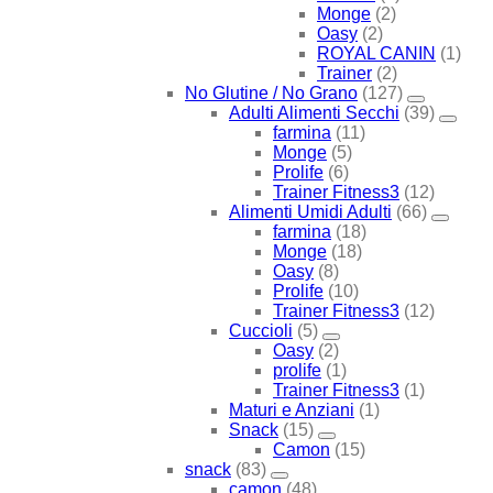
Monge
(2)
Oasy
(2)
ROYAL CANIN
(1)
Trainer
(2)
No Glutine / No Grano
(127)
Adulti Alimenti Secchi
(39)
farmina
(11)
Monge
(5)
Prolife
(6)
Trainer Fitness3
(12)
Alimenti Umidi Adulti
(66)
farmina
(18)
Monge
(18)
Oasy
(8)
Prolife
(10)
Trainer Fitness3
(12)
Cuccioli
(5)
Oasy
(2)
prolife
(1)
Trainer Fitness3
(1)
Maturi e Anziani
(1)
Snack
(15)
Camon
(15)
snack
(83)
camon
(48)