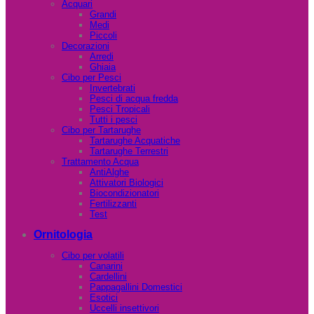
Acquari
Grandi
Medi
Piccoli
Decorazioni
Arredi
Ghiaia
Cibo per Pesci
Invertebrati
Pesci di acqua fredda
Pesci Tropicali
Tutti i pesci
Cibo per Tartarughe
Tartarughe Acquatiche
Tartarughe Terrestri
Trattamento Acqua
AntiAlghe
Attivatori Biologici
Biocondizionatori
Fertilizzanti
Test
Ornitologia
Cibo per volatili
Canarini
Cardellini
Pappagallini Domestici
Esotici
Uccelli insettivori