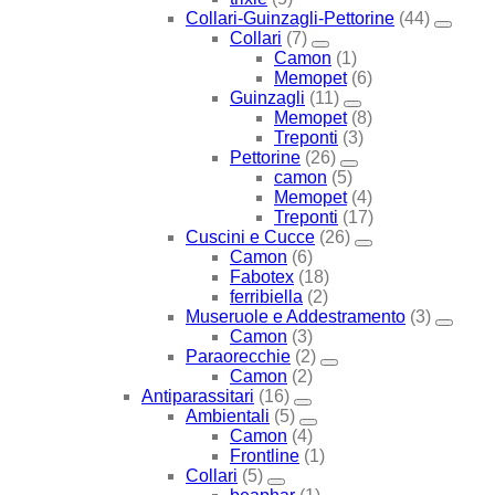
Collari-Guinzagli-Pettorine
(44)
Collari
(7)
Camon
(1)
Memopet
(6)
Guinzagli
(11)
Memopet
(8)
Treponti
(3)
Pettorine
(26)
camon
(5)
Memopet
(4)
Treponti
(17)
Cuscini e Cucce
(26)
Camon
(6)
Fabotex
(18)
ferribiella
(2)
Museruole e Addestramento
(3)
Camon
(3)
Paraorecchie
(2)
Camon
(2)
Antiparassitari
(16)
Ambientali
(5)
Camon
(4)
Frontline
(1)
Collari
(5)