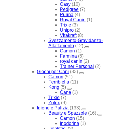
Oasy
(10)
Pedigree
(7)
Purina
(4)
Royal Canin
(1)
Trixie
(3)
Unipro
(2)
Vitakraft
(8)
Svezzamento-Gravidanza-
Allattamento
(12)
Camon
(1)
Farmina
(6)
royal canin
(2)
Trainer Personal
(2)
Giochi per Cani
(83)
Camon
(51)
Ferribiella
(11)
Kong
(5)
Cane
(1)
Trixie
(7)
Zolux
(9)
Igiene e Pulizia
(133)
Beauty e Spazzole
(16)
Camon
(15)
Inodorina
(1)
Dentifrici
(3)