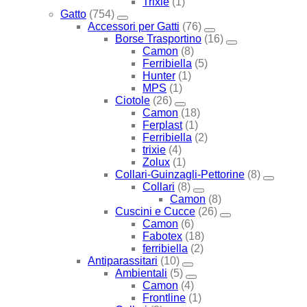
Trixie
(1)
Gatto
(754)
Accessori per Gatti
(76)
Borse Trasportino
(16)
Camon
(8)
Ferribiella
(5)
Hunter
(1)
MPS
(1)
Ciotole
(26)
Camon
(18)
Ferplast
(1)
Ferribiella
(2)
trixie
(4)
Zolux
(1)
Collari-Guinzagli-Pettorine
(8)
Collari
(8)
Camon
(8)
Cuscini e Cucce
(26)
Camon
(6)
Fabotex
(18)
ferribiella
(2)
Antiparassitari
(10)
Ambientali
(5)
Camon
(4)
Frontline
(1)