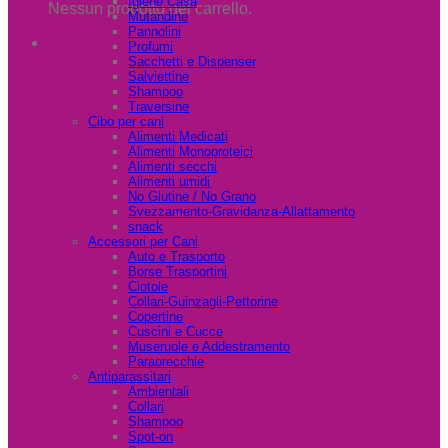
Igiene Casa
Nessun prodotto nel carrello.
Mutandine
Pannolini
Profumi
Sacchetti e Dispenser
Salviettine
Shampoo
Traversine
Cibo per cani
Alimenti Medicati
Alimenti Monoproteici
Alimenti secchi
Alimenti umidi
No Glutine / No Grano
Svezzamento-Gravidanza-Allattamento
snack
Accessori per Cani
Auto e Trasporto
Borse Trasportini
Ciotole
Collari-Guinzagli-Pettorine
Copertine
Cuscini e Cucce
Museruole e Addestramento
Paraorecchie
Antiparassitari
Ambientali
Collari
Shampoo
Spot-on