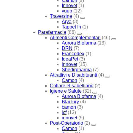
Camon
(9)
Innovet
(1)
yuup
(12)
Traversine
(4)
Arya
(3)
Tappet In
(1)
Parafarmacia
(86)
Alimenti Complementari
(46)
Aurora Biofarma
(13)
DRN
(7)
Francodex
(1)
IdeaPet
(3)
innovet
(15)
Shedirpharma
(7)
Attrattivi e Disabituanti
(4)
Camon
(4)
Collare elisabettiano
(2)
Igiene e Salute
(32)
Aurora Biofarma
(4)
Bfactory
(4)
camon
(3)
icf
(12)
innovet
(9)
Post-Operatorio
(2)
Camon
(1)