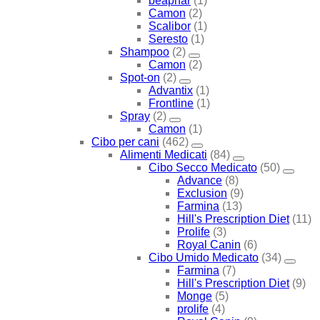
beaphar
(1)
Camon
(2)
Scalibor
(1)
Seresto
(1)
Shampoo
(2)
Camon
(2)
Spot-on
(2)
Advantix
(1)
Frontline
(1)
Spray
(2)
Camon
(1)
Cibo per cani
(462)
Alimenti Medicati
(84)
Cibo Secco Medicato
(50)
Advance
(8)
Exclusion
(9)
Farmina
(13)
Hill's Prescription Diet
(11)
Prolife
(3)
Royal Canin
(6)
Cibo Umido Medicato
(34)
Farmina
(7)
Hill's Prescription Diet
(9)
Monge
(5)
prolife
(4)