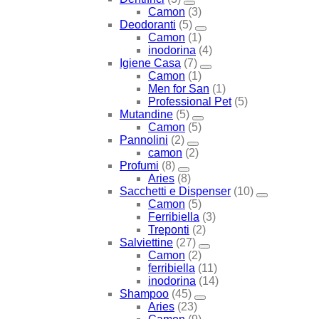
Camon
(3)
Deodoranti
(5)
Camon
(1)
inodorina
(4)
Igiene Casa
(7)
Camon
(1)
Men for San
(1)
Professional Pet
(5)
Mutandine
(5)
Camon
(5)
Pannolini
(2)
camon
(2)
Profumi
(8)
Aries
(8)
Sacchetti e Dispenser
(10)
Camon
(5)
Ferribiella
(3)
Treponti
(2)
Salviettine
(27)
Camon
(2)
ferribiella
(11)
inodorina
(14)
Shampoo
(45)
Aries
(23)