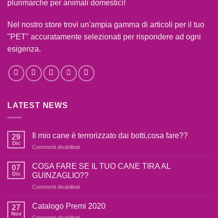
plurimarche per animali domestici!
Nel nostro store trovi un'ampia gamma di articoli per il tuo
"PET" accuratamente selezionati per rispondere ad ogni
esigenza.
LATEST NEWS
Il mio cane è terrorizzato dai botti,cosa fare??
29
Dic
Commenti disabilitati
su
Il
mio
COSA FARE SE IL TUO CANE TIRA AL
07
cane
Dic
GUINZAGLIO??
è
Commenti disabilitati
su
terrorizzato
COSA
dai
FARE
Catalogo Premi 2020
botti,cosa
27
SE
fare??
Nov
Commenti disabilitati
su