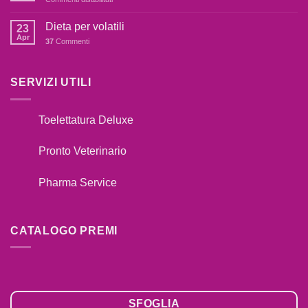
IL
Catalogo
TUO
Premi
Dieta per volatili
CANE
23
2020
Apr
TIRA
37
Commenti
AL
GUINZAGLIO??
SERVIZI UTILI
Toelettatura Deluxe
Pronto Veterinario
Pharma Service
CATALOGO PREMI
SFOGLIA