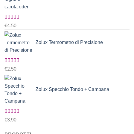
Valutato
€
4.50
5.00
su 5
Zolux Termometro di Precisione
Valutato
€
2.50
5.00
su 5
Zolux Specchio Tondo + Campana
Valutato
€
3.90
5.00
su 5