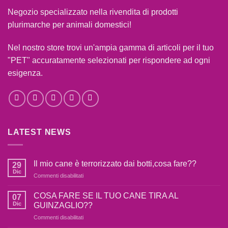
Negozio specializzato nella rivendita di prodotti
plurimarche per animali domestici!
Nel nostro store trovi un'ampia gamma di articoli per il tuo
"PET" accuratamente selezionati per rispondere ad ogni
esigenza.
LATEST NEWS
Il mio cane è terrorizzato dai botti,cosa fare??
29
Dic
su
Commenti disabilitati
Il
mio
COSA FARE SE IL TUO CANE TIRA AL
07
cane
Dic
GUINZAGLIO??
è
su
Commenti disabilitati
terrorizzato
COSA
dai