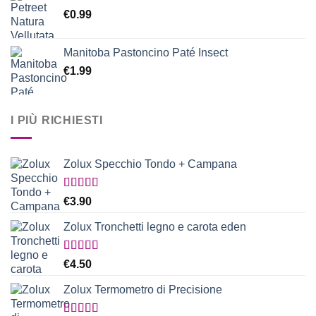
€
0.99
Manitoba Pastoncino Paté Insect
€
1.99
I PIÙ RICHIESTI
Zolux Specchio Tondo + Campana
Valutato
€
3.90
5.00
su 5
Zolux Tronchetti legno e carota eden
Valutato
€
4.50
5.00
su 5
Zolux Termometro di Precisione