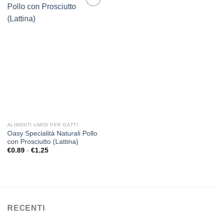
Aggiungi
alla lista
dei
desideri
ALIMENTI UMIDI PER GATTI
Oasy Specialità Naturali Pollo
con Prosciutto (Lattina)
Fascia
€
0.89
-
€
1.25
di
prezzo:
da
€0.89
a
€1.25
RECENTI