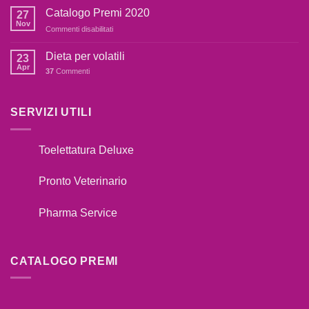
FARE
botti,cosa
Catalogo Premi 2020
27
SE
fare??
Nov
su
Commenti disabilitati
IL
Catalogo
TUO
Premi
Dieta per volatili
CANE
23
2020
Apr
TIRA
37
Commenti
AL
GUINZAGLIO??
SERVIZI UTILI
Toelettatura Deluxe
Pronto Veterinario
Pharma Service
CATALOGO PREMI