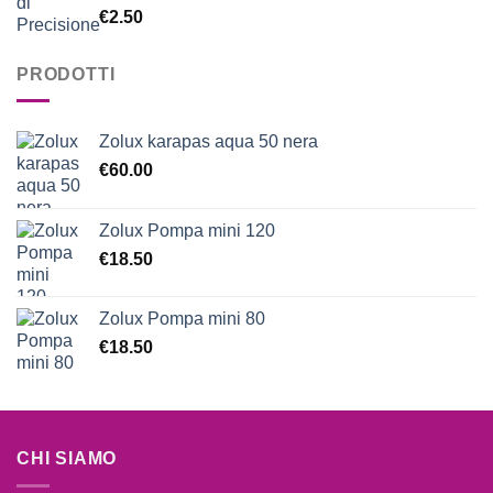
Valutato
€
2.50
5.00
su 5
PRODOTTI
Zolux karapas aqua 50 nera
€
60.00
Zolux Pompa mini 120
€
18.50
Zolux Pompa mini 80
€
18.50
CHI SIAMO