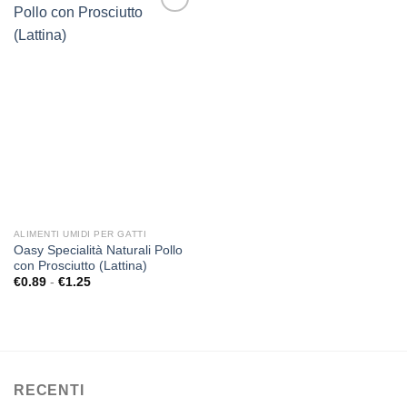
Aggiungi
alla lista
dei
desideri
ALIMENTI UMIDI PER GATTI
Oasy Specialità Naturali Pollo
con Prosciutto (Lattina)
Fascia
€
0.89
-
€
1.25
di
prezzo:
da
€0.89
a
€1.25
RECENTI