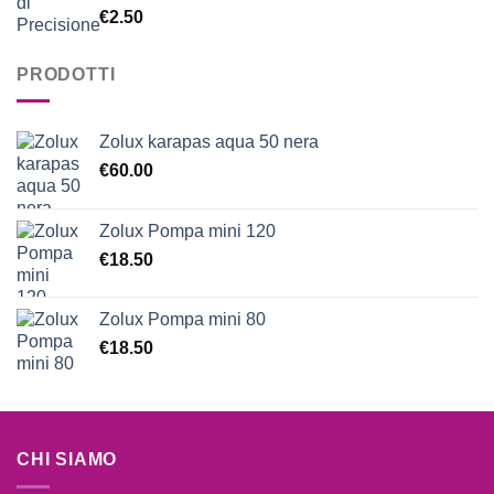
Valutato
€
2.50
5.00
su 5
PRODOTTI
Zolux karapas aqua 50 nera
€
60.00
Zolux Pompa mini 120
€
18.50
Zolux Pompa mini 80
€
18.50
CHI SIAMO