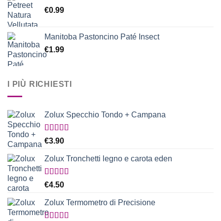
€
0.99
Manitoba Pastoncino Paté Insect
€
1.99
I PIÙ RICHIESTI
Zolux Specchio Tondo + Campana
Valutato
€
3.90
5.00
su 5
Zolux Tronchetti legno e carota eden
Valutato
€
4.50
5.00
su 5
Zolux Termometro di Precisione