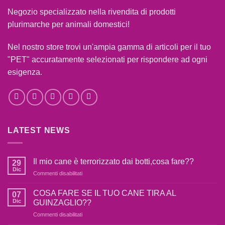
Negozio specializzato nella rivendita di prodotti
plurimarche per animali domestici!
Nel nostro store trovi un'ampia gamma di articoli per il tuo
"PET" accuratamente selezionati per rispondere ad ogni
esigenza.
LATEST NEWS
Il mio cane è terrorizzato dai botti,cosa fare??
29
Dic
su
Commenti disabilitati
Il
mio
COSA FARE SE IL TUO CANE TIRA AL
07
cane
Dic
GUINZAGLIO??
è
su
Commenti disabilitati
terrorizzato
COSA
dai