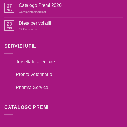
FARE
botti,cosa
Catalogo Premi 2020
27
SE
fare??
Nov
su
Commenti disabilitati
IL
Catalogo
TUO
Premi
Dieta per volatili
CANE
23
2020
Apr
TIRA
37
Commenti
AL
GUINZAGLIO??
SERVIZI UTILI
Toelettatura Deluxe
Pronto Veterinario
Pharma Service
CATALOGO PREMI