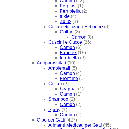
Camon
(18)
Ferplast
(1)
Ferribiella
(2)
trixie
(4)
Zolux
(1)
Collari-Guinzagli-Pettorine
(8)
Collari
(8)
Camon
(8)
Cuscini e Cucce
(26)
Camon
(6)
Fabotex
(18)
ferribiella
(2)
Antiparassitari
(10)
Ambientali
(5)
Camon
(4)
Frontline
(1)
Collari
(2)
beaphar
(1)
Camon
(1)
Shampoo
(2)
Camon
(2)
Spray
(1)
Camon
(1)
Cibo per Gatti
(427)
Alimenti Medicati per Gatti
(45)