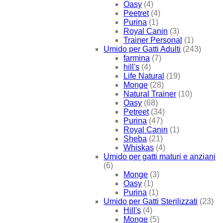
Oasy
(4)
Peetret
(4)
Purina
(1)
Royal Canin
(3)
Trainer Personal
(1)
Umido per Gatti Adulti
(243)
farmina
(7)
hill's
(4)
Life Natural
(19)
Monge
(28)
Natural Trainer
(10)
Oasy
(68)
Petreet
(34)
Purina
(47)
Royal Canin
(1)
Sheba
(21)
Whiskas
(4)
Umido per gatti maturi e anziani
(6)
Monge
(3)
Oasy
(1)
Purina
(1)
Umido per Gatti Sterilizzati
(23)
Hill's
(4)
Monge
(5)