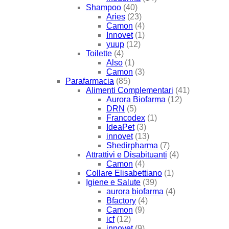
Shampoo
(40)
Aries
(23)
Camon
(4)
Innovet
(1)
yuup
(12)
Toilette
(4)
Also
(1)
Camon
(3)
Parafarmacia
(85)
Alimenti Complementari
(41)
Aurora Biofarma
(12)
DRN
(5)
Francodex
(1)
IdeaPet
(3)
innovet
(13)
Shedirpharma
(7)
Attrattivi e Disabituanti
(4)
Camon
(4)
Collare Elisabettiano
(1)
Igiene e Salute
(39)
aurora biofarma
(4)
Bfactory
(4)
Camon
(9)
icf
(12)
innovet
(9)