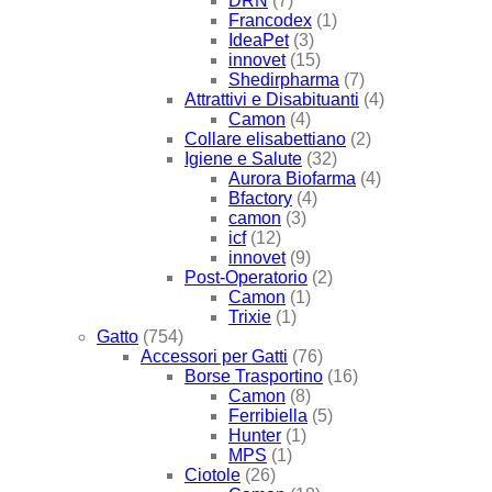
DRN
(7)
Francodex
(1)
IdeaPet
(3)
innovet
(15)
Shedirpharma
(7)
Attrattivi e Disabituanti
(4)
Camon
(4)
Collare elisabettiano
(2)
Igiene e Salute
(32)
Aurora Biofarma
(4)
Bfactory
(4)
camon
(3)
icf
(12)
innovet
(9)
Post-Operatorio
(2)
Camon
(1)
Trixie
(1)
Gatto
(754)
Accessori per Gatti
(76)
Borse Trasportino
(16)
Camon
(8)
Ferribiella
(5)
Hunter
(1)
MPS
(1)
Ciotole
(26)