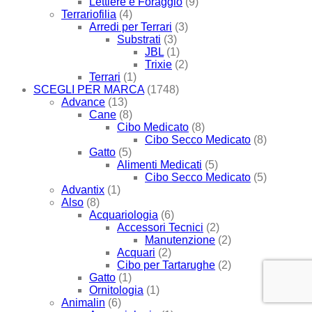
Lettiere e Foraggio
(9)
Terrariofilia
(4)
Arredi per Terrari
(3)
Substrati
(3)
JBL
(1)
Trixie
(2)
Terrari
(1)
SCEGLI PER MARCA
(1748)
Advance
(13)
Cane
(8)
Cibo Medicato
(8)
Cibo Secco Medicato
(8)
Gatto
(5)
Alimenti Medicati
(5)
Cibo Secco Medicato
(5)
Advantix
(1)
Also
(8)
Acquariologia
(6)
Accessori Tecnici
(2)
Manutenzione
(2)
Acquari
(2)
Cibo per Tartarughe
(2)
Gatto
(1)
Ornitologia
(1)
Animalin
(6)