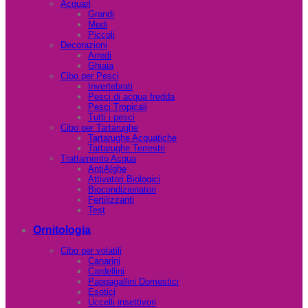
Acquari
Grandi
Medi
Piccoli
Decorazioni
Arredi
Ghiaia
Cibo per Pesci
Invertebrati
Pesci di acqua fredda
Pesci Tropicali
Tutti i pesci
Cibo per Tartarughe
Tartarughe Acquatiche
Tartarughe Terrestri
Trattamento Acqua
AntiAlghe
Attivatori Biologici
Biocondizionatori
Fertilizzanti
Test
Ornitologia
Cibo per volatili
Canarini
Cardellini
Pappagallini Domestici
Esotici
Uccelli insettivori