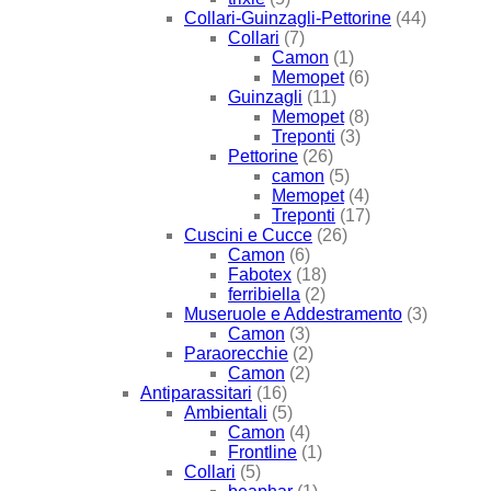
Collari-Guinzagli-Pettorine
(44)
Collari
(7)
Camon
(1)
Memopet
(6)
Guinzagli
(11)
Memopet
(8)
Treponti
(3)
Pettorine
(26)
camon
(5)
Memopet
(4)
Treponti
(17)
Cuscini e Cucce
(26)
Camon
(6)
Fabotex
(18)
ferribiella
(2)
Museruole e Addestramento
(3)
Camon
(3)
Paraorecchie
(2)
Camon
(2)
Antiparassitari
(16)
Ambientali
(5)
Camon
(4)
Frontline
(1)
Collari
(5)