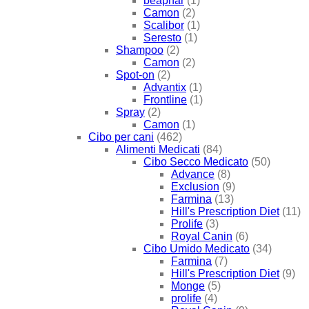
beaphar
(1)
Camon
(2)
Scalibor
(1)
Seresto
(1)
Shampoo
(2)
Camon
(2)
Spot-on
(2)
Advantix
(1)
Frontline
(1)
Spray
(2)
Camon
(1)
Cibo per cani
(462)
Alimenti Medicati
(84)
Cibo Secco Medicato
(50)
Advance
(8)
Exclusion
(9)
Farmina
(13)
Hill's Prescription Diet
(11)
Prolife
(3)
Royal Canin
(6)
Cibo Umido Medicato
(34)
Farmina
(7)
Hill's Prescription Diet
(9)
Monge
(5)
prolife
(4)