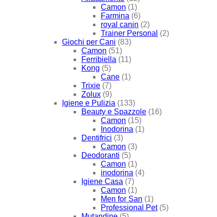
Camon
(1)
Farmina
(6)
royal canin
(2)
Trainer Personal
(2)
Giochi per Cani
(83)
Camon
(51)
Ferribiella
(11)
Kong
(5)
Cane
(1)
Trixie
(7)
Zolux
(9)
Igiene e Pulizia
(133)
Beauty e Spazzole
(16)
Camon
(15)
Inodorina
(1)
Dentifrici
(3)
Camon
(3)
Deodoranti
(5)
Camon
(1)
inodorina
(4)
Igiene Casa
(7)
Camon
(1)
Men for San
(1)
Professional Pet
(5)
Mutandine
(5)