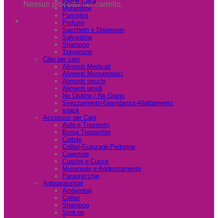
Igiene Casa
Nessun prodotto nel carrello.
Mutandine
Pannolini
Profumi
Sacchetti e Dispenser
Salviettine
Shampoo
Traversine
Cibo per cani
Alimenti Medicati
Alimenti Monoproteici
Alimenti secchi
Alimenti umidi
No Glutine / No Grano
Svezzamento-Gravidanza-Allattamento
snack
Accessori per Cani
Auto e Trasporto
Borse Trasportini
Ciotole
Collari-Guinzagli-Pettorine
Copertine
Cuscini e Cucce
Museruole e Addestramento
Paraorecchie
Antiparassitari
Ambientali
Collari
Shampoo
Spot-on