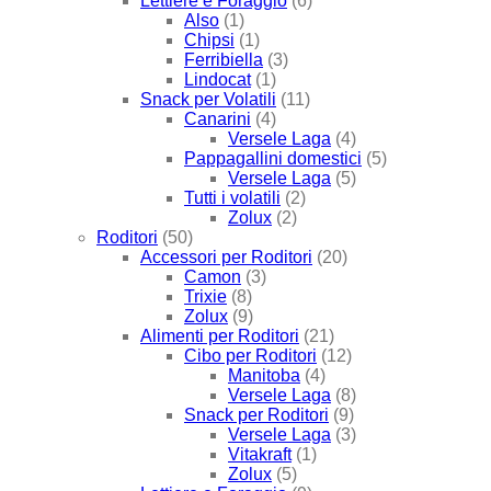
Lettiere e Foraggio
(6)
Also
(1)
Chipsi
(1)
Ferribiella
(3)
Lindocat
(1)
Snack per Volatili
(11)
Canarini
(4)
Versele Laga
(4)
Pappagallini domestici
(5)
Versele Laga
(5)
Tutti i volatili
(2)
Zolux
(2)
Roditori
(50)
Accessori per Roditori
(20)
Camon
(3)
Trixie
(8)
Zolux
(9)
Alimenti per Roditori
(21)
Cibo per Roditori
(12)
Manitoba
(4)
Versele Laga
(8)
Snack per Roditori
(9)
Versele Laga
(3)
Vitakraft
(1)
Zolux
(5)