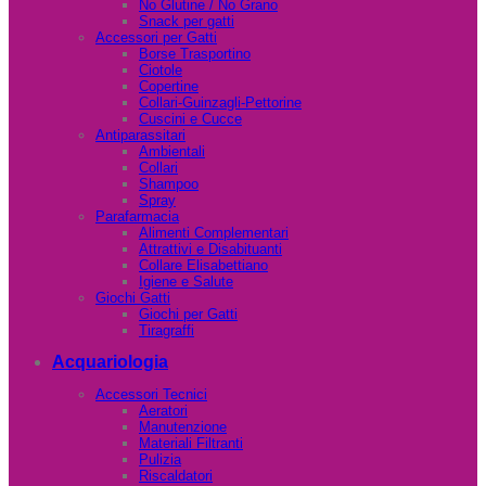
No Glutine / No Grano
Snack per gatti
Accessori per Gatti
Borse Trasportino
Ciotole
Copertine
Collari-Guinzagli-Pettorine
Cuscini e Cucce
Antiparassitari
Ambientali
Collari
Shampoo
Spray
Parafarmacia
Alimenti Complementari
Attrattivi e Disabituanti
Collare Elisabettiano
Igiene e Salute
Giochi Gatti
Giochi per Gatti
Tiragraffi
Acquariologia
Accessori Tecnici
Aeratori
Manutenzione
Materiali Filtranti
Pulizia
Riscaldatori