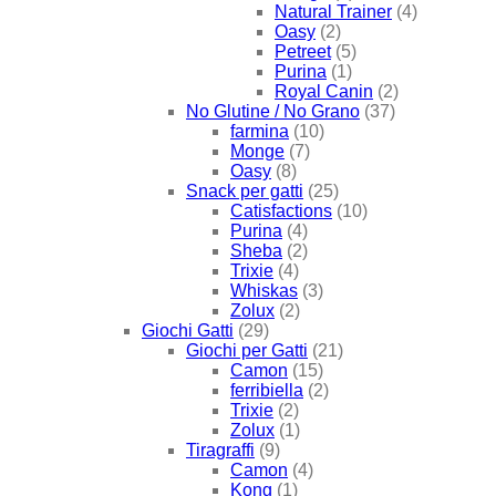
Natural Trainer
(4)
Oasy
(2)
Petreet
(5)
Purina
(1)
Royal Canin
(2)
No Glutine / No Grano
(37)
farmina
(10)
Monge
(7)
Oasy
(8)
Snack per gatti
(25)
Catisfactions
(10)
Purina
(4)
Sheba
(2)
Trixie
(4)
Whiskas
(3)
Zolux
(2)
Giochi Gatti
(29)
Giochi per Gatti
(21)
Camon
(15)
ferribiella
(2)
Trixie
(2)
Zolux
(1)
Tiragraffi
(9)
Camon
(4)
Kong
(1)