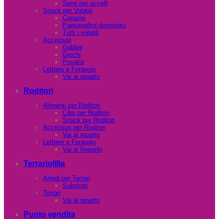
Semi per uccelli
Snack per Volatili
Canarini
Pappagallini domestici
Tutti i volatili
Accessori
Gabbie
Giochi
Posatoi
Lettiere e Foraggio
Vai al reparto
Roditori
Alimenti per Roditori
Cibo per Roditori
Snack per Roditori
Accessori per Roditori
Vai al reparto
Lettiere e Foraggio
Vai al Reparto
Terrariofilia
Arredi per Terrari
Substrati
Terrari
Vai al reparto
Punto vendita