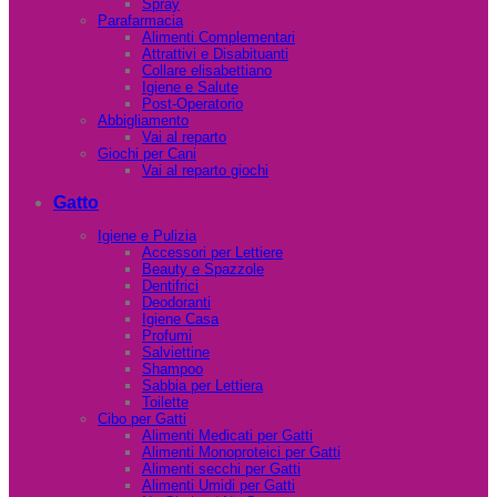
Spray
Parafarmacia
Alimenti Complementari
Attrattivi e Disabituanti
Collare elisabettiano
Igiene e Salute
Post-Operatorio
Abbigliamento
Vai al reparto
Giochi per Cani
Vai al reparto giochi
Gatto
Igiene e Pulizia
Accessori per Lettiere
Beauty e Spazzole
Dentifrici
Deodoranti
Igiene Casa
Profumi
Salviettine
Shampoo
Sabbia per Lettiera
Toilette
Cibo per Gatti
Alimenti Medicati per Gatti
Alimenti Monoproteici per Gatti
Alimenti secchi per Gatti
Alimenti Umidi per Gatti