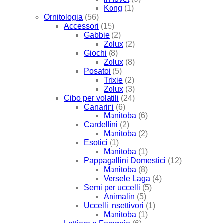
Kong
(1)
Ornitologia
(56)
Accessori
(15)
Gabbie
(2)
Zolux
(2)
Giochi
(8)
Zolux
(8)
Posatoi
(5)
Trixie
(2)
Zolux
(3)
Cibo per volatili
(24)
Canarini
(6)
Manitoba
(6)
Cardellini
(2)
Manitoba
(2)
Esotici
(1)
Manitoba
(1)
Pappagallini Domestici
(12)
Manitoba
(8)
Versele Laga
(4)
Semi per uccelli
(5)
Animalin
(5)
Uccelli insettivori
(1)
Manitoba
(1)