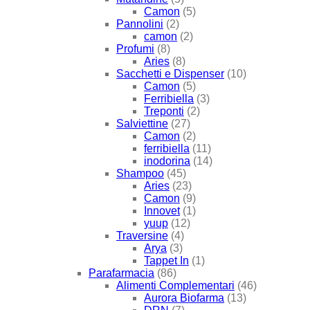
Camon
(5)
Pannolini
(2)
camon
(2)
Profumi
(8)
Aries
(8)
Sacchetti e Dispenser
(10)
Camon
(5)
Ferribiella
(3)
Treponti
(2)
Salviettine
(27)
Camon
(2)
ferribiella
(11)
inodorina
(14)
Shampoo
(45)
Aries
(23)
Camon
(9)
Innovet
(1)
yuup
(12)
Traversine
(4)
Arya
(3)
Tappet In
(1)
Parafarmacia
(86)
Alimenti Complementari
(46)
Aurora Biofarma
(13)