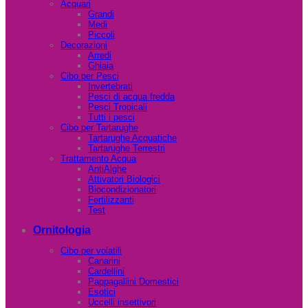
Acquari
Grandi
Medi
Piccoli
Decorazioni
Arredi
Ghiaia
Cibo per Pesci
Invertebrati
Pesci di acqua fredda
Pesci Tropicali
Tutti i pesci
Cibo per Tartarughe
Tartarughe Acquatiche
Tartarughe Terrestri
Trattamento Acqua
AntiAlghe
Attivatori Biologici
Biocondizionatori
Fertilizzanti
Test
Ornitologia
Cibo per volatili
Canarini
Cardellini
Pappagallini Domestici
Esotici
Uccelli insettivori