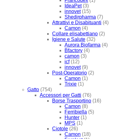
Francodex
(1)
IdeaPet
(3)
innovet
(15)
Shedirpharma
(7)
Attrattivi e Disabituanti
(4)
Camon
(4)
Collare elisabettiano
(2)
Igiene e Salute
(32)
Aurora Biofarma
(4)
Bfactory
(4)
camon
(3)
icf
(12)
innovet
(9)
Post-Operatorio
(2)
Camon
(1)
Trixie
(1)
Gatto
(754)
Accessori per Gatti
(76)
Borse Trasportino
(16)
Camon
(8)
Ferribiella
(5)
Hunter
(1)
MPS
(1)
Ciotole
(26)
Camon
(18)