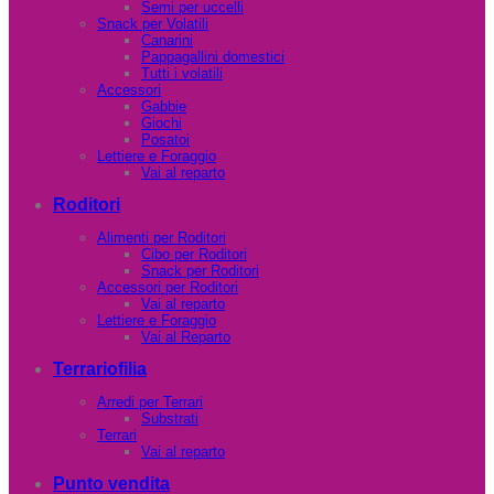
Semi per uccelli
Snack per Volatili
Canarini
Pappagallini domestici
Tutti i volatili
Accessori
Gabbie
Giochi
Posatoi
Lettiere e Foraggio
Vai al reparto
Roditori
Alimenti per Roditori
Cibo per Roditori
Snack per Roditori
Accessori per Roditori
Vai al reparto
Lettiere e Foraggio
Vai al Reparto
Terrariofilia
Arredi per Terrari
Substrati
Terrari
Vai al reparto
Punto vendita