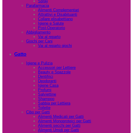
Spray
Parafarmacia
Alimenti Complementari
Attrattivi e Disabituanti
Collare elisabettiano
Igiene e Salute
Post-Operatorio
Abbigliamento
Vai al reparto
Giochi per Cani
Vai al reparto giochi
Gatto
Igiene e Pulizia
Accessori per Lettiere
Beauty e Spazzole
Dentifrici
Deodoranti
Igiene Casa
Profumi
Salviettine
Shampoo
Sabbia per Lettiera
Toilette
Cibo per Gatti
Alimenti Medicati per Gatti
Alimenti Monoproteici per Gatti
Alimenti secchi per Gatti
Alimenti Umidi per Gatti