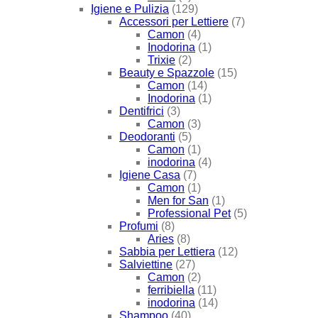
Igiene e Pulizia
(129)
Accessori per Lettiere
(7)
Camon
(4)
Inodorina
(1)
Trixie
(2)
Beauty e Spazzole
(15)
Camon
(14)
Inodorina
(1)
Dentifrici
(3)
Camon
(3)
Deodoranti
(5)
Camon
(1)
inodorina
(4)
Igiene Casa
(7)
Camon
(1)
Men for San
(1)
Professional Pet
(5)
Profumi
(8)
Aries
(8)
Sabbia per Lettiera
(12)
Salviettine
(27)
Camon
(2)
ferribiella
(11)
inodorina
(14)
Shampoo
(40)