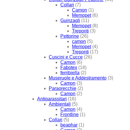
Collari
(7)
Camon
(1)
Memopet
(6)
Guinzagli
(11)
Memopet
(8)
Treponti
(3)
Pettorine
(26)
camon
(5)
Memopet
(4)
Treponti
(17)
Cuscini e Cucce
(26)
Camon
(6)
Fabotex
(18)
ferribiella
(2)
Museruole e Addestramento
(3)
Camon
(3)
Paraorecchie
(2)
Camon
(2)
Antiparassitari
(16)
Ambientali
(5)
Camon
(4)
Frontline
(1)
Collari
(5)
beaphar
(1)