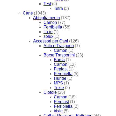
Test
(6)
Tetra
(5)
Cane
(1043)
Abbigliamento
(137)
Camon
(77)
Ferribiella
(58)
liu-jo
(1)
zolux
(1)
Accessori per Cani
(126)
Auto e Trasporto
(1)
Camon
(1)
Borse Trasportini
(23)
Bama
(1)
Camon
(12)
Feplast
(1)
Ferribiella
(5)
Hunter
(1)
MPS
(1)
Trixie
(2)
Ciotole
(26)
Camon
(18)
Ferplast
(1)
Ferribiella
(2)
trixie
(5)
Collari-Guinzagli-Pettorine
(44)