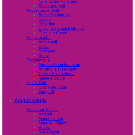
No Glutine / No Grano
Snack per gatti
Accessori per Gatti
Borse Trasportino
Ciotole
Copertine
Collari-Guinzagli-Pettorine
Cuscini e Cucce
Antiparassitari
Ambientali
Collari
Shampoo
Spray
Parafarmacia
Alimenti Complementari
Attrattivi e Disabituanti
Collare Elisabettiano
Igiene e Salute
Giochi Gatti
Giochi per Gatti
Tiragraffi
Acquariologia
Accessori Tecnici
Aeratori
Manutenzione
Materiali Filtranti
Pulizia
Riscaldatori