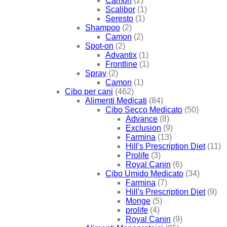
Camon
(2)
Scalibor
(1)
Seresto
(1)
Shampoo
(2)
Camon
(2)
Spot-on
(2)
Advantix
(1)
Frontline
(1)
Spray
(2)
Camon
(1)
Cibo per cani
(462)
Alimenti Medicati
(84)
Cibo Secco Medicato
(50)
Advance
(8)
Exclusion
(9)
Farmina
(13)
Hill's Prescription Diet
(11)
Prolife
(3)
Royal Canin
(6)
Cibo Umido Medicato
(34)
Farmina
(7)
Hill's Prescription Diet
(9)
Monge
(5)
prolife
(4)
Royal Canin
(9)