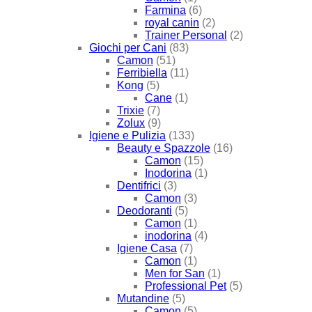
Farmina
(6)
royal canin
(2)
Trainer Personal
(2)
Giochi per Cani
(83)
Camon
(51)
Ferribiella
(11)
Kong
(5)
Cane
(1)
Trixie
(7)
Zolux
(9)
Igiene e Pulizia
(133)
Beauty e Spazzole
(16)
Camon
(15)
Inodorina
(1)
Dentifrici
(3)
Camon
(3)
Deodoranti
(5)
Camon
(1)
inodorina
(4)
Igiene Casa
(7)
Camon
(1)
Men for San
(1)
Professional Pet
(5)
Mutandine
(5)
Camon
(5)