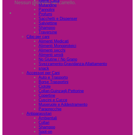
Igiene Casa
Nessun prodotto nel carrello.
Mutandine
Pannolini
Profumi
Sacchetti e Dispenser
Salviettine
Shampoo
Traversine
Cibo per cani
Alimenti Medicati
Alimenti Monoproteici
Alimenti secchi
Alimenti umidi
No Glutine / No Grano
Svezzamento-Gravidanza-Allattamento
snack
Accessori per Cani
Auto e Trasporto
Borse Trasportini
Ciotole
Collari-Guinzagli-Pettorine
Copertine
Cuscini e Cucce
Museruole e Addestramento
Paraorecchie
Antiparassitari
Ambientali
Collari
Shampoo
Spot-on