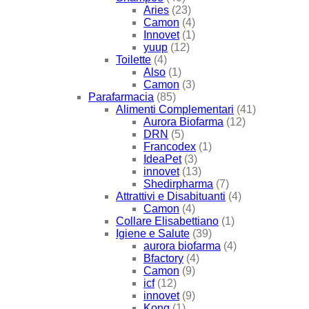
Aries
(23)
Camon
(4)
Innovet
(1)
yuup
(12)
Toilette
(4)
Also
(1)
Camon
(3)
Parafarmacia
(85)
Alimenti Complementari
(41)
Aurora Biofarma
(12)
DRN
(5)
Francodex
(1)
IdeaPet
(3)
innovet
(13)
Shedirpharma
(7)
Attrattivi e Disabituanti
(4)
Camon
(4)
Collare Elisabettiano
(1)
Igiene e Salute
(39)
aurora biofarma
(4)
Bfactory
(4)
Camon
(9)
icf
(12)
innovet
(9)
Kong
(1)