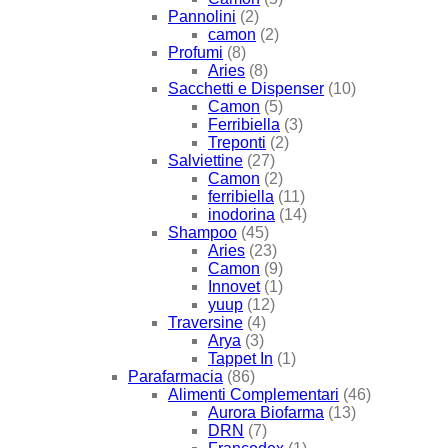
Pannolini
(2)
camon
(2)
Profumi
(8)
Aries
(8)
Sacchetti e Dispenser
(10)
Camon
(5)
Ferribiella
(3)
Treponti
(2)
Salviettine
(27)
Camon
(2)
ferribiella
(11)
inodorina
(14)
Shampoo
(45)
Aries
(23)
Camon
(9)
Innovet
(1)
yuup
(12)
Traversine
(4)
Arya
(3)
Tappet In
(1)
Parafarmacia
(86)
Alimenti Complementari
(46)
Aurora Biofarma
(13)
DRN
(7)