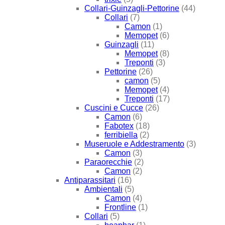
Collari-Guinzagli-Pettorine
(44)
Collari
(7)
Camon
(1)
Memopet
(6)
Guinzagli
(11)
Memopet
(8)
Treponti
(3)
Pettorine
(26)
camon
(5)
Memopet
(4)
Treponti
(17)
Cuscini e Cucce
(26)
Camon
(6)
Fabotex
(18)
ferribiella
(2)
Museruole e Addestramento
(3)
Camon
(3)
Paraorecchie
(2)
Camon
(2)
Antiparassitari
(16)
Ambientali
(5)
Camon
(4)
Frontline
(1)
Collari
(5)