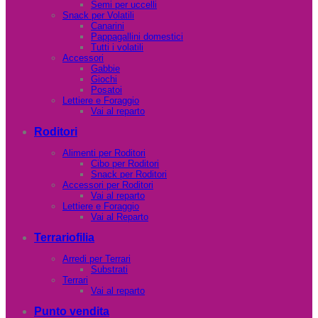
Semi per uccelli
Snack per Volatili
Canarini
Pappagallini domestici
Tutti i volatili
Accessori
Gabbie
Giochi
Posatoi
Lettiere e Foraggio
Vai al reparto
Roditori
Alimenti per Roditori
Cibo per Roditori
Snack per Roditori
Accessori per Roditori
Vai al reparto
Lettiere e Foraggio
Vai al Reparto
Terrariofilia
Arredi per Terrari
Substrati
Terrari
Vai al reparto
Punto vendita