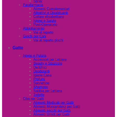
Spray
Parafarmacia
Alimenti Complementari
Attrattivi e Disabituanti
Collare elisabettiano
Igiene e Salute
Post-Operatorio
Abbigliamento
Vai al reparto
Giochi per Cani
Vai al reparto giochi
Gatto
Igiene e Pulizia
Accessori per Lettiere
Beauty e Spazzole
Dentifrici
Deodoranti
Igiene Casa
Profumi
Salviettine
Shampoo
Sabbia per Lettiera
Toilette
Cibo per Gatti
Alimenti Medicati per Gatti
Alimenti Monoproteici per Gatti
Alimenti secchi per Gatti
Alimenti Umidi per Gatti