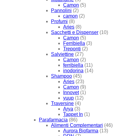
Camon
(5)
Pannolini
(2)
camon
(2)
Profumi
(8)
Aries
(8)
Sacchetti e Dispenser
(10)
Camon
(5)
Ferribiella
(3)
Treponti
(2)
Salviettine
(27)
Camon
(2)
ferribiella
(11)
inodorina
(14)
Shampoo
(45)
Aries
(23)
Camon
(9)
Innovet
(1)
yuup
(12)
Traversine
(4)
Arya
(3)
Tappet In
(1)
Parafarmacia
(86)
Alimenti Complementari
(46)
Aurora Biofarma
(13)