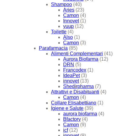
Shampoo
(40)
Aries
(23)
Camon
(4)
Innovet
(1)
yuup
(12)
Toilette
(4)
Also
(1)
Camon
(3)
Parafarmacia
(85)
Alimenti Complementari
(41)
Aurora Biofarma
(12)
DRN
(5)
Francodex
(1)
IdeaPet
(3)
innovet
(13)
Shedirpharma
(7)
Attrattivi e Disabituanti
(4)
Camon
(4)
Collare Elisabettiano
(1)
Igiene e Salute
(39)
aurora biofarma
(4)
Bfactory
(4)
Camon
(9)
icf
(12)
innovet
(9)