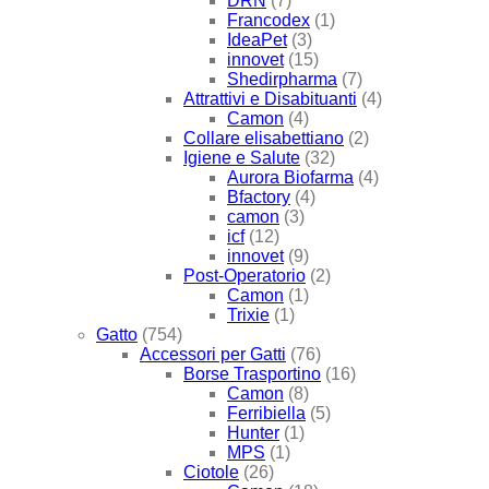
DRN
(7)
Francodex
(1)
IdeaPet
(3)
innovet
(15)
Shedirpharma
(7)
Attrattivi e Disabituanti
(4)
Camon
(4)
Collare elisabettiano
(2)
Igiene e Salute
(32)
Aurora Biofarma
(4)
Bfactory
(4)
camon
(3)
icf
(12)
innovet
(9)
Post-Operatorio
(2)
Camon
(1)
Trixie
(1)
Gatto
(754)
Accessori per Gatti
(76)
Borse Trasportino
(16)
Camon
(8)
Ferribiella
(5)
Hunter
(1)
MPS
(1)
Ciotole
(26)