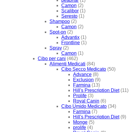
beaphar
(1)
Camon
(2)
Scalibor
(1)
Seresto
(1)
Shampoo
(2)
Camon
(2)
Spot-on
(2)
Advantix
(1)
Frontline
(1)
Spray
(2)
Camon
(1)
Cibo per cani
(462)
Alimenti Medicati
(84)
Cibo Secco Medicato
(50)
Advance
(8)
Exclusion
(9)
Farmina
(13)
Hill's Prescription Diet
(11)
Prolife
(3)
Royal Canin
(6)
Cibo Umido Medicato
(34)
Farmina
(7)
Hill's Prescription Diet
(9)
Monge
(5)
prolife
(4)