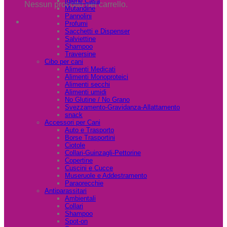
Igiene Casa
Nessun prodotto nel carrello.
Mutandine
Pannolini
Profumi
Sacchetti e Dispenser
Salviettine
Shampoo
Traversine
Cibo per cani
Alimenti Medicati
Alimenti Monoproteici
Alimenti secchi
Alimenti umidi
No Glutine / No Grano
Svezzamento-Gravidanza-Allattamento
snack
Accessori per Cani
Auto e Trasporto
Borse Trasportini
Ciotole
Collari-Guinzagli-Pettorine
Copertine
Cuscini e Cucce
Museruole e Addestramento
Paraorecchie
Antiparassitari
Ambientali
Collari
Shampoo
Spot-on