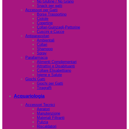
No Glutine / No Grano
Snack per gatti
Accessori per Gatti
Borse Trasportino
Ciotole
Copertine
Collari-Guinzagli-Pettorine
Cuscini e Cucce
Antiparassitari
Ambientali
Collari
Shampoo
Spray
Parafarmacia
Alimenti Complementari
Attrattivi e Disabituanti
Collare Elisabettiano
Igiene e Salute
Giochi Gatti
Giochi per Gatti
Tiragraffi
Acquariologia
Accessori Tecnici
Aeratori
Manutenzione
Materiali Filtranti
Pulizia
Riscaldatori