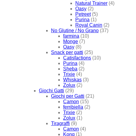
Natural Trainer
(4)
Oasy
(2)
Petreet
(5)
Purina
(1)
Royal Canin
(2)
No Glutine / No Grano
(37)
farmina
(10)
Monge
(7)
Oasy
(8)
Snack per gatti
(25)
Catisfactions
(10)
Purina
(4)
Sheba
(2)
Trixie
(4)
Whiskas
(3)
Zolux
(2)
Giochi Gatti
(29)
Giochi per Gatti
(21)
Camon
(15)
ferribiella
(2)
Trixie
(2)
Zolux
(1)
Tiragraffi
(9)
Camon
(4)
Kong
(1)