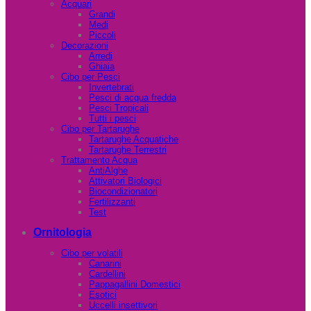
Acquari
Grandi
Medi
Piccoli
Decorazioni
Arredi
Ghiaia
Cibo per Pesci
Invertebrati
Pesci di acqua fredda
Pesci Tropicali
Tutti i pesci
Cibo per Tartarughe
Tartarughe Acquatiche
Tartarughe Terrestri
Trattamento Acqua
AntiAlghe
Attivatori Biologici
Biocondizionatori
Fertilizzanti
Test
Ornitologia
Cibo per volatili
Canarini
Cardellini
Pappagallini Domestici
Esotici
Uccelli insettivori