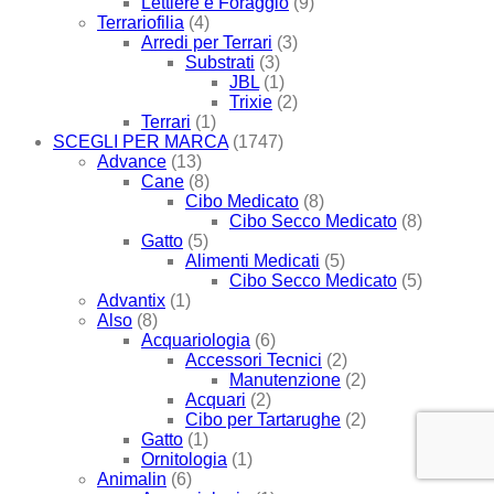
Lettiere e Foraggio
(9)
Terrariofilia
(4)
Arredi per Terrari
(3)
Substrati
(3)
JBL
(1)
Trixie
(2)
Terrari
(1)
SCEGLI PER MARCA
(1747)
Advance
(13)
Cane
(8)
Cibo Medicato
(8)
Cibo Secco Medicato
(8)
Gatto
(5)
Alimenti Medicati
(5)
Cibo Secco Medicato
(5)
Advantix
(1)
Also
(8)
Acquariologia
(6)
Accessori Tecnici
(2)
Manutenzione
(2)
Acquari
(2)
Cibo per Tartarughe
(2)
Gatto
(1)
Ornitologia
(1)
Animalin
(6)