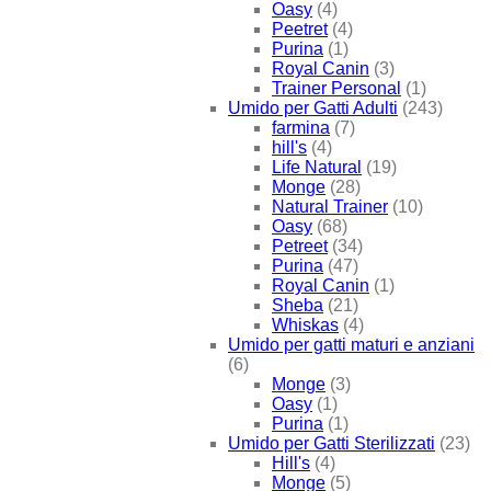
Oasy
(4)
Peetret
(4)
Purina
(1)
Royal Canin
(3)
Trainer Personal
(1)
Umido per Gatti Adulti
(243)
farmina
(7)
hill's
(4)
Life Natural
(19)
Monge
(28)
Natural Trainer
(10)
Oasy
(68)
Petreet
(34)
Purina
(47)
Royal Canin
(1)
Sheba
(21)
Whiskas
(4)
Umido per gatti maturi e anziani
(6)
Monge
(3)
Oasy
(1)
Purina
(1)
Umido per Gatti Sterilizzati
(23)
Hill's
(4)
Monge
(5)