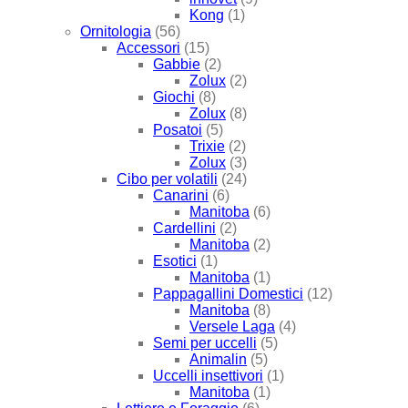
Kong
(1)
Ornitologia
(56)
Accessori
(15)
Gabbie
(2)
Zolux
(2)
Giochi
(8)
Zolux
(8)
Posatoi
(5)
Trixie
(2)
Zolux
(3)
Cibo per volatili
(24)
Canarini
(6)
Manitoba
(6)
Cardellini
(2)
Manitoba
(2)
Esotici
(1)
Manitoba
(1)
Pappagallini Domestici
(12)
Manitoba
(8)
Versele Laga
(4)
Semi per uccelli
(5)
Animalin
(5)
Uccelli insettivori
(1)
Manitoba
(1)