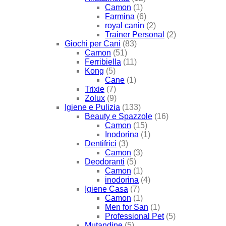
Camon
(1)
Farmina
(6)
royal canin
(2)
Trainer Personal
(2)
Giochi per Cani
(83)
Camon
(51)
Ferribiella
(11)
Kong
(5)
Cane
(1)
Trixie
(7)
Zolux
(9)
Igiene e Pulizia
(133)
Beauty e Spazzole
(16)
Camon
(15)
Inodorina
(1)
Dentifrici
(3)
Camon
(3)
Deodoranti
(5)
Camon
(1)
inodorina
(4)
Igiene Casa
(7)
Camon
(1)
Men for San
(1)
Professional Pet
(5)
Mutandine
(5)