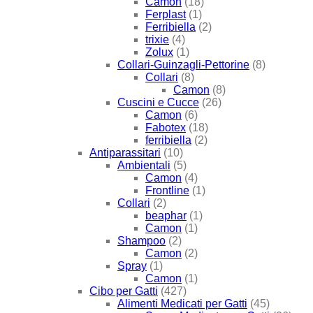
Camon
(18)
Ferplast
(1)
Ferribiella
(2)
trixie
(4)
Zolux
(1)
Collari-Guinzagli-Pettorine
(8)
Collari
(8)
Camon
(8)
Cuscini e Cucce
(26)
Camon
(6)
Fabotex
(18)
ferribiella
(2)
Antiparassitari
(10)
Ambientali
(5)
Camon
(4)
Frontline
(1)
Collari
(2)
beaphar
(1)
Camon
(1)
Shampoo
(2)
Camon
(2)
Spray
(1)
Camon
(1)
Cibo per Gatti
(427)
Alimenti Medicati per Gatti
(45)