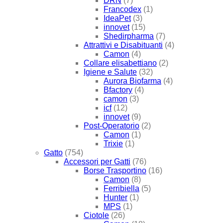
DRN
(7)
Francodex
(1)
IdeaPet
(3)
innovet
(15)
Shedirpharma
(7)
Attrattivi e Disabituanti
(4)
Camon
(4)
Collare elisabettiano
(2)
Igiene e Salute
(32)
Aurora Biofarma
(4)
Bfactory
(4)
camon
(3)
icf
(12)
innovet
(9)
Post-Operatorio
(2)
Camon
(1)
Trixie
(1)
Gatto
(754)
Accessori per Gatti
(76)
Borse Trasportino
(16)
Camon
(8)
Ferribiella
(5)
Hunter
(1)
MPS
(1)
Ciotole
(26)