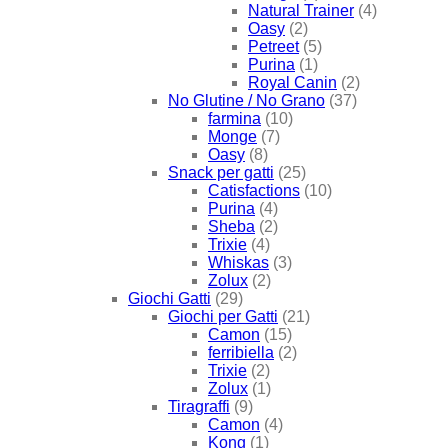
Natural Trainer
(4)
Oasy
(2)
Petreet
(5)
Purina
(1)
Royal Canin
(2)
No Glutine / No Grano
(37)
farmina
(10)
Monge
(7)
Oasy
(8)
Snack per gatti
(25)
Catisfactions
(10)
Purina
(4)
Sheba
(2)
Trixie
(4)
Whiskas
(3)
Zolux
(2)
Giochi Gatti
(29)
Giochi per Gatti
(21)
Camon
(15)
ferribiella
(2)
Trixie
(2)
Zolux
(1)
Tiragraffi
(9)
Camon
(4)
Kong
(1)