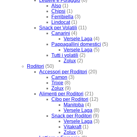
Lettiere e Foraggio
(6)
Also
(1)
Chipsi
(1)
Ferribiella
(3)
Lindocat
(1)
Snack per Volatili
(11)
Canarini
(4)
Versele Laga
(4)
Pappagallini domestici
(5)
Versele Laga
(5)
Tutti i volatili
(2)
Zolux
(2)
Roditori
(50)
Accessori per Roditori
(20)
Camon
(3)
Trixie
(8)
Zolux
(9)
Alimenti per Roditori
(21)
Cibo per Roditori
(12)
Manitoba
(4)
Versele Laga
(8)
Snack per Roditori
(9)
Versele Laga
(3)
Vitakraft
(1)
Zolux
(5)