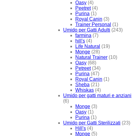
Oasy
(4)
Peetret
(4)
Purina
(1)
Royal Canin
(3)
Trainer Personal
(1)
Umido per Gatti Adulti
(243)
farmina
(7)
hill's
(4)
Life Natural
(19)
Monge
(28)
Natural Trainer
(10)
Oasy
(68)
Petreet
(34)
Purina
(47)
Royal Canin
(1)
Sheba
(21)
Whiskas
(4)
Umido per gatti maturi e anziani
(6)
Monge
(3)
Oasy
(1)
Purina
(1)
Umido per Gatti Sterilizzati
(23)
Hill's
(4)
Monge
(5)