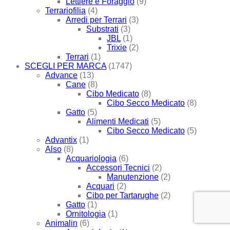
Lettiere e Foraggio
(9)
Terrariofilia
(4)
Arredi per Terrari
(3)
Substrati
(3)
JBL
(1)
Trixie
(2)
Terrari
(1)
SCEGLI PER MARCA
(1747)
Advance
(13)
Cane
(8)
Cibo Medicato
(8)
Cibo Secco Medicato
(8)
Gatto
(5)
Alimenti Medicati
(5)
Cibo Secco Medicato
(5)
Advantix
(1)
Also
(8)
Acquariologia
(6)
Accessori Tecnici
(2)
Manutenzione
(2)
Acquari
(2)
Cibo per Tartarughe
(2)
Gatto
(1)
Ornitologia
(1)
Animalin
(6)