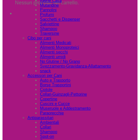
Igiene Casa
Nessun prodotto nel carrello.
Mutandine
Pannolini
Profumi
Sacchetti e Dispenser
Salviettine
Shampoo
Traversine
Cibo per cani
Alimenti Medicati
Alimenti Monoproteici
Alimenti secchi
Alimenti umidi
No Glutine / No Grano
Svezzamento-Gravidanza-Allattamento
snack
Accessori per Cani
Auto e Trasporto
Borse Trasportini
Ciotole
Collari-Guinzagli-Pettorine
Copertine
Cuscini e Cucce
Museruole e Addestramento
Paraorecchie
Antiparassitari
Ambientali
Collari
Shampoo
Spot-on