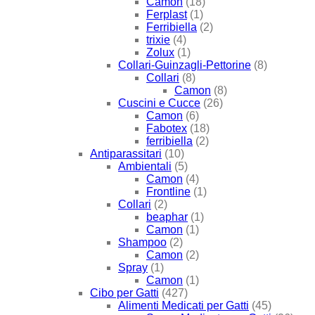
Camon
(18)
Ferplast
(1)
Ferribiella
(2)
trixie
(4)
Zolux
(1)
Collari-Guinzagli-Pettorine
(8)
Collari
(8)
Camon
(8)
Cuscini e Cucce
(26)
Camon
(6)
Fabotex
(18)
ferribiella
(2)
Antiparassitari
(10)
Ambientali
(5)
Camon
(4)
Frontline
(1)
Collari
(2)
beaphar
(1)
Camon
(1)
Shampoo
(2)
Camon
(2)
Spray
(1)
Camon
(1)
Cibo per Gatti
(427)
Alimenti Medicati per Gatti
(45)