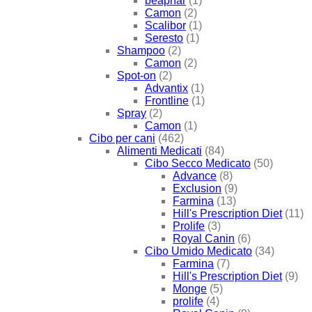
beaphar
(1)
Camon
(2)
Scalibor
(1)
Seresto
(1)
Shampoo
(2)
Camon
(2)
Spot-on
(2)
Advantix
(1)
Frontline
(1)
Spray
(2)
Camon
(1)
Cibo per cani
(462)
Alimenti Medicati
(84)
Cibo Secco Medicato
(50)
Advance
(8)
Exclusion
(9)
Farmina
(13)
Hill's Prescription Diet
(11)
Prolife
(3)
Royal Canin
(6)
Cibo Umido Medicato
(34)
Farmina
(7)
Hill's Prescription Diet
(9)
Monge
(5)
prolife
(4)