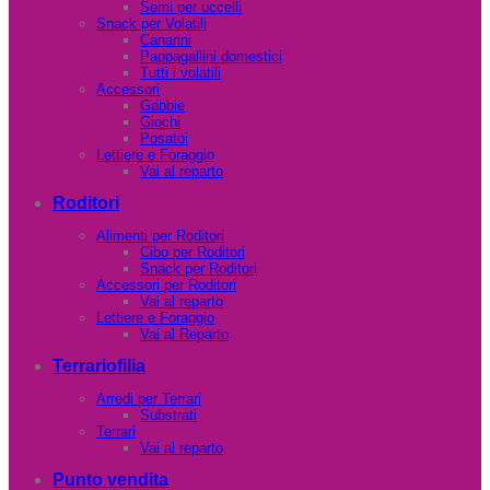
Semi per uccelli
Snack per Volatili
Canarini
Pappagallini domestici
Tutti i volatili
Accessori
Gabbie
Giochi
Posatoi
Lettiere e Foraggio
Vai al reparto
Roditori
Alimenti per Roditori
Cibo per Roditori
Snack per Roditori
Accessori per Roditori
Vai al reparto
Lettiere e Foraggio
Vai al Reparto
Terrariofilia
Arredi per Terrari
Substrati
Terrari
Vai al reparto
Punto vendita