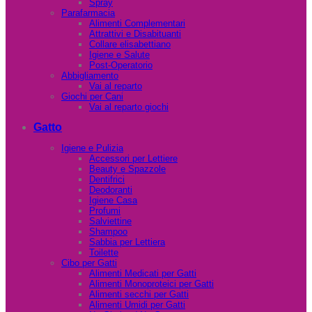
Spray
Parafarmacia
Alimenti Complementari
Attrattivi e Disabituanti
Collare elisabettiano
Igiene e Salute
Post-Operatorio
Abbigliamento
Vai al reparto
Giochi per Cani
Vai al reparto giochi
Gatto
Igiene e Pulizia
Accessori per Lettiere
Beauty e Spazzole
Dentifrici
Deodoranti
Igiene Casa
Profumi
Salviettine
Shampoo
Sabbia per Lettiera
Toilette
Cibo per Gatti
Alimenti Medicati per Gatti
Alimenti Monoproteici per Gatti
Alimenti secchi per Gatti
Alimenti Umidi per Gatti