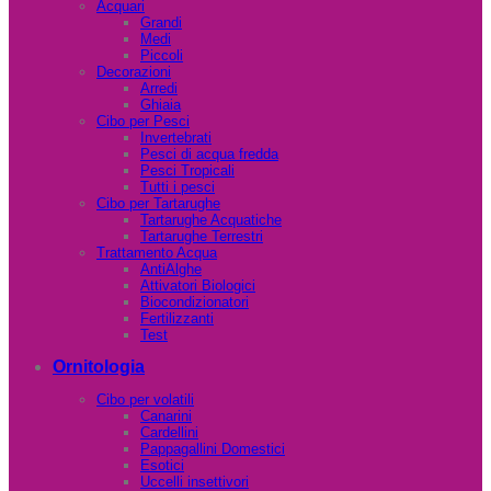
Acquari
Grandi
Medi
Piccoli
Decorazioni
Arredi
Ghiaia
Cibo per Pesci
Invertebrati
Pesci di acqua fredda
Pesci Tropicali
Tutti i pesci
Cibo per Tartarughe
Tartarughe Acquatiche
Tartarughe Terrestri
Trattamento Acqua
AntiAlghe
Attivatori Biologici
Biocondizionatori
Fertilizzanti
Test
Ornitologia
Cibo per volatili
Canarini
Cardellini
Pappagallini Domestici
Esotici
Uccelli insettivori