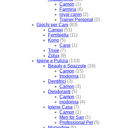
Camon
(1)
Farmina
(6)
royal canin
(2)
Trainer Personal
(2)
Giochi per Cani
(83)
Camon
(51)
Ferribiella
(11)
Kong
(5)
Cane
(1)
Trixie
(7)
Zolux
(9)
Igiene e Pulizia
(133)
Beauty e Spazzole
(16)
Camon
(15)
Inodorina
(1)
Dentifrici
(3)
Camon
(3)
Deodoranti
(5)
Camon
(1)
inodorina
(4)
Igiene Casa
(7)
Camon
(1)
Men for San
(1)
Professional Pet
(5)
Mutandine
(5)