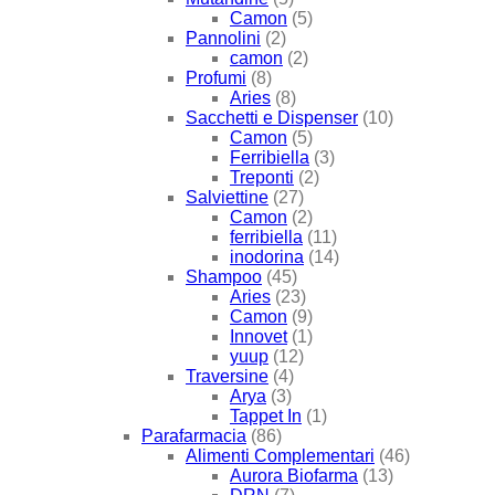
Camon
(5)
Pannolini
(2)
camon
(2)
Profumi
(8)
Aries
(8)
Sacchetti e Dispenser
(10)
Camon
(5)
Ferribiella
(3)
Treponti
(2)
Salviettine
(27)
Camon
(2)
ferribiella
(11)
inodorina
(14)
Shampoo
(45)
Aries
(23)
Camon
(9)
Innovet
(1)
yuup
(12)
Traversine
(4)
Arya
(3)
Tappet In
(1)
Parafarmacia
(86)
Alimenti Complementari
(46)
Aurora Biofarma
(13)