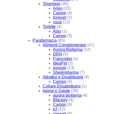
Shampoo
(40)
Aries
(23)
Camon
(4)
Innovet
(1)
yuup
(12)
Toilette
(4)
Also
(1)
Camon
(3)
Parafarmacia
(85)
Alimenti Complementari
(41)
Aurora Biofarma
(12)
DRN
(5)
Francodex
(1)
IdeaPet
(3)
innovet
(13)
Shedirpharma
(7)
Attrattivi e Disabituanti
(4)
Camon
(4)
Collare Elisabettiano
(1)
Igiene e Salute
(39)
aurora biofarma
(4)
Bfactory
(4)
Camon
(9)
icf
(12)
innovet
(9)