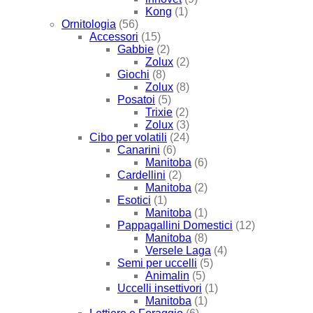
Kong
(1)
Ornitologia
(56)
Accessori
(15)
Gabbie
(2)
Zolux
(2)
Giochi
(8)
Zolux
(8)
Posatoi
(5)
Trixie
(2)
Zolux
(3)
Cibo per volatili
(24)
Canarini
(6)
Manitoba
(6)
Cardellini
(2)
Manitoba
(2)
Esotici
(1)
Manitoba
(1)
Pappagallini Domestici
(12)
Manitoba
(8)
Versele Laga
(4)
Semi per uccelli
(5)
Animalin
(5)
Uccelli insettivori
(1)
Manitoba
(1)