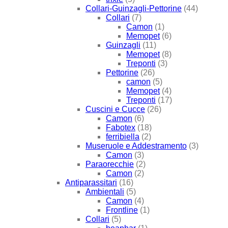
Collari-Guinzagli-Pettorine
(44)
Collari
(7)
Camon
(1)
Memopet
(6)
Guinzagli
(11)
Memopet
(8)
Treponti
(3)
Pettorine
(26)
camon
(5)
Memopet
(4)
Treponti
(17)
Cuscini e Cucce
(26)
Camon
(6)
Fabotex
(18)
ferribiella
(2)
Museruole e Addestramento
(3)
Camon
(3)
Paraorecchie
(2)
Camon
(2)
Antiparassitari
(16)
Ambientali
(5)
Camon
(4)
Frontline
(1)
Collari
(5)