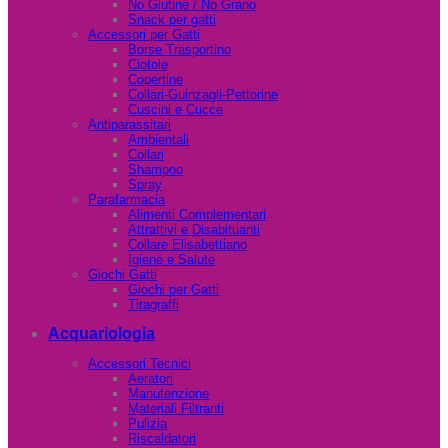
No Glutine / No Grano
Snack per gatti
Accessori per Gatti
Borse Trasportino
Ciotole
Copertine
Collari-Guinzagli-Pettorine
Cuscini e Cucce
Antiparassitari
Ambientali
Collari
Shampoo
Spray
Parafarmacia
Alimenti Complementari
Attrattivi e Disabituanti
Collare Elisabettiano
Igiene e Salute
Giochi Gatti
Giochi per Gatti
Tiragraffi
Acquariologia
Accessori Tecnici
Aeratori
Manutenzione
Materiali Filtranti
Pulizia
Riscaldatori