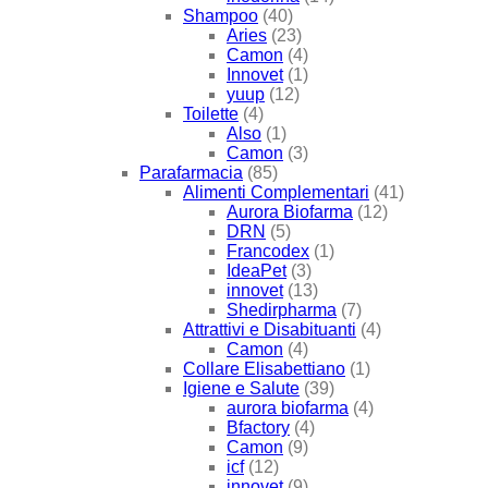
Shampoo
(40)
Aries
(23)
Camon
(4)
Innovet
(1)
yuup
(12)
Toilette
(4)
Also
(1)
Camon
(3)
Parafarmacia
(85)
Alimenti Complementari
(41)
Aurora Biofarma
(12)
DRN
(5)
Francodex
(1)
IdeaPet
(3)
innovet
(13)
Shedirpharma
(7)
Attrattivi e Disabituanti
(4)
Camon
(4)
Collare Elisabettiano
(1)
Igiene e Salute
(39)
aurora biofarma
(4)
Bfactory
(4)
Camon
(9)
icf
(12)
innovet
(9)