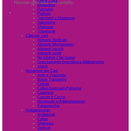
Igiene Casa
Nessun prodotto nel carrello.
Mutandine
Pannolini
Profumi
Sacchetti e Dispenser
Salviettine
Shampoo
Traversine
Cibo per cani
Alimenti Medicati
Alimenti Monoproteici
Alimenti secchi
Alimenti umidi
No Glutine / No Grano
Svezzamento-Gravidanza-Allattamento
snack
Accessori per Cani
Auto e Trasporto
Borse Trasportini
Ciotole
Collari-Guinzagli-Pettorine
Copertine
Cuscini e Cucce
Museruole e Addestramento
Paraorecchie
Antiparassitari
Ambientali
Collari
Shampoo
Spot-on