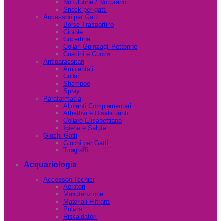
No Glutine / No Grano
Snack per gatti
Accessori per Gatti
Borse Trasportino
Ciotole
Copertine
Collari-Guinzagli-Pettorine
Cuscini e Cucce
Antiparassitari
Ambientali
Collari
Shampoo
Spray
Parafarmacia
Alimenti Complementari
Attrattivi e Disabituanti
Collare Elisabettiano
Igiene e Salute
Giochi Gatti
Giochi per Gatti
Tiragraffi
Acquariologia
Accessori Tecnici
Aeratori
Manutenzione
Materiali Filtranti
Pulizia
Riscaldatori