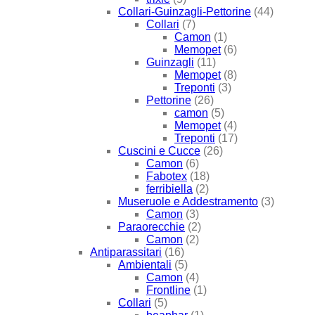
Collari-Guinzagli-Pettorine
(44)
Collari
(7)
Camon
(1)
Memopet
(6)
Guinzagli
(11)
Memopet
(8)
Treponti
(3)
Pettorine
(26)
camon
(5)
Memopet
(4)
Treponti
(17)
Cuscini e Cucce
(26)
Camon
(6)
Fabotex
(18)
ferribiella
(2)
Museruole e Addestramento
(3)
Camon
(3)
Paraorecchie
(2)
Camon
(2)
Antiparassitari
(16)
Ambientali
(5)
Camon
(4)
Frontline
(1)
Collari
(5)