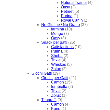
Natural Trainer
(4)
Oasy
(2)
Petreet
(5)
Purina
(1)
Royal Canin
(2)
No Glutine / No Grano
(37)
farmina
(10)
Monge
(7)
Oasy
(8)
Snack per gatti
(25)
Catisfactions
(10)
Purina
(4)
Sheba
(2)
Trixie
(4)
Whiskas
(3)
Zolux
(2)
Giochi Gatti
(29)
Giochi per Gatti
(21)
Camon
(15)
ferribiella
(2)
Trixie
(2)
Zolux
(1)
Tiragraffi
(9)
Camon
(4)
Kong
(1)