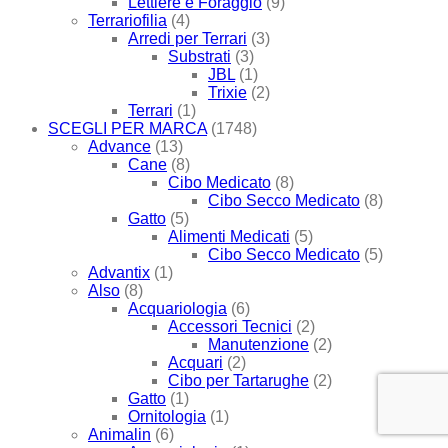
Lettiere e Foraggio
(9)
Terrariofilia
(4)
Arredi per Terrari
(3)
Substrati
(3)
JBL
(1)
Trixie
(2)
Terrari
(1)
SCEGLI PER MARCA
(1748)
Advance
(13)
Cane
(8)
Cibo Medicato
(8)
Cibo Secco Medicato
(8)
Gatto
(5)
Alimenti Medicati
(5)
Cibo Secco Medicato
(5)
Advantix
(1)
Also
(8)
Acquariologia
(6)
Accessori Tecnici
(2)
Manutenzione
(2)
Acquari
(2)
Cibo per Tartarughe
(2)
Gatto
(1)
Ornitologia
(1)
Animalin
(6)