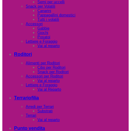
Semi per uccelli
Snack per Volatili
Canarini
Pappagallini domestici
Tutti i volatili
Accessori
Gabbie
Giochi
Posatoi
Lettiere e Foraggio
Vai al reparto
Roditori
Alimenti per Roditori
Cibo per Roditori
Snack per Roditori
Accessori per Roditori
Vai al reparto
Lettiere e Foraggio
Vai al Reparto
Terrariofilia
Arredi per Terrari
Substrati
Terrari
Vai al reparto
Punto vendita