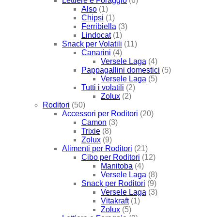
Lettiere e Foraggio
(6)
Also
(1)
Chipsi
(1)
Ferribiella
(3)
Lindocat
(1)
Snack per Volatili
(11)
Canarini
(4)
Versele Laga
(4)
Pappagallini domestici
(5)
Versele Laga
(5)
Tutti i volatili
(2)
Zolux
(2)
Roditori
(50)
Accessori per Roditori
(20)
Camon
(3)
Trixie
(8)
Zolux
(9)
Alimenti per Roditori
(21)
Cibo per Roditori
(12)
Manitoba
(4)
Versele Laga
(8)
Snack per Roditori
(9)
Versele Laga
(3)
Vitakraft
(1)
Zolux
(5)