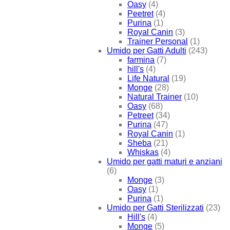
Oasy
(4)
Peetret
(4)
Purina
(1)
Royal Canin
(3)
Trainer Personal
(1)
Umido per Gatti Adulti
(243)
farmina
(7)
hill's
(4)
Life Natural
(19)
Monge
(28)
Natural Trainer
(10)
Oasy
(68)
Petreet
(34)
Purina
(47)
Royal Canin
(1)
Sheba
(21)
Whiskas
(4)
Umido per gatti maturi e anziani
(6)
Monge
(3)
Oasy
(1)
Purina
(1)
Umido per Gatti Sterilizzati
(23)
Hill's
(4)
Monge
(5)