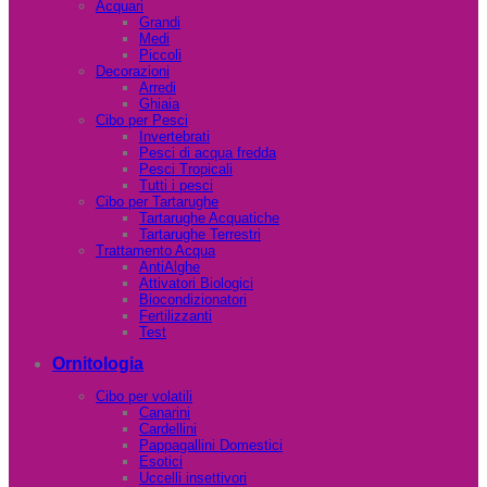
Acquari
Grandi
Medi
Piccoli
Decorazioni
Arredi
Ghiaia
Cibo per Pesci
Invertebrati
Pesci di acqua fredda
Pesci Tropicali
Tutti i pesci
Cibo per Tartarughe
Tartarughe Acquatiche
Tartarughe Terrestri
Trattamento Acqua
AntiAlghe
Attivatori Biologici
Biocondizionatori
Fertilizzanti
Test
Ornitologia
Cibo per volatili
Canarini
Cardellini
Pappagallini Domestici
Esotici
Uccelli insettivori