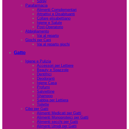
Spray
Parafarmacia
Alimenti Complementari
Attrattivi e Disabituanti
Collare elisabettiano
Igiene e Salute
Post-Operatorio
Abbigliamento
Vai al reparto
Giochi per Cani
Vai al reparto giochi
Gatto
Igiene e Pulizia
Accessori per Lettiere
Beauty e Spazzole
Dentifrici
Deodoranti
Igiene Casa
Profumi
Salviettine
Shampoo
Sabbia per Lettiera
Toilette
Cibo per Gatti
Alimenti Medicati per Gatti
Alimenti Monoproteici per Gatti
Alimenti secchi per Gatti
Alimenti Umidi per Gatti