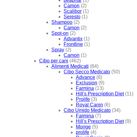
beaphar
(1)
Camon
(2)
Scalibor
(1)
Seresto
(1)
Shampoo
(2)
Camon
(2)
Spot-on
(2)
Advantix
(1)
Frontline
(1)
Spray
(2)
Camon
(1)
Cibo per cani
(462)
Alimenti Medicati
(84)
Cibo Secco Medicato
(50)
Advance
(8)
Exclusion
(9)
Farmina
(13)
Hill's Prescription Diet
(11)
Prolife
(3)
Royal Canin
(6)
Cibo Umido Medicato
(34)
Farmina
(7)
Hill's Prescription Diet
(9)
Monge
(5)
prolife
(4)