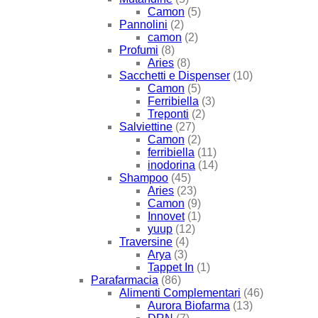
Camon
(5)
Pannolini
(2)
camon
(2)
Profumi
(8)
Aries
(8)
Sacchetti e Dispenser
(10)
Camon
(5)
Ferribiella
(3)
Treponti
(2)
Salviettine
(27)
Camon
(2)
ferribiella
(11)
inodorina
(14)
Shampoo
(45)
Aries
(23)
Camon
(9)
Innovet
(1)
yuup
(12)
Traversine
(4)
Arya
(3)
Tappet In
(1)
Parafarmacia
(86)
Alimenti Complementari
(46)
Aurora Biofarma
(13)