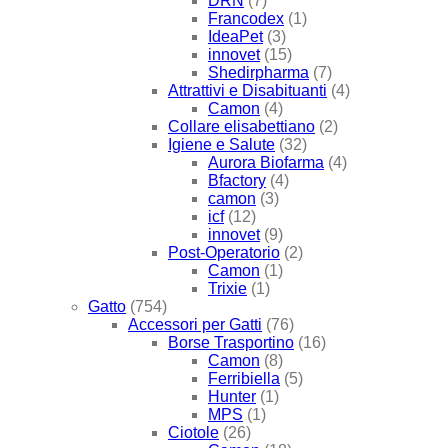
DRN
(7)
Francodex
(1)
IdeaPet
(3)
innovet
(15)
Shedirpharma
(7)
Attrattivi e Disabituanti
(4)
Camon
(4)
Collare elisabettiano
(2)
Igiene e Salute
(32)
Aurora Biofarma
(4)
Bfactory
(4)
camon
(3)
icf
(12)
innovet
(9)
Post-Operatorio
(2)
Camon
(1)
Trixie
(1)
Gatto
(754)
Accessori per Gatti
(76)
Borse Trasportino
(16)
Camon
(8)
Ferribiella
(5)
Hunter
(1)
MPS
(1)
Ciotole
(26)