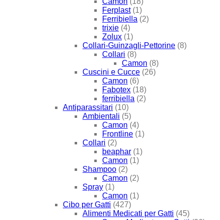
Camon
(18)
Ferplast
(1)
Ferribiella
(2)
trixie
(4)
Zolux
(1)
Collari-Guinzagli-Pettorine
(8)
Collari
(8)
Camon
(8)
Cuscini e Cucce
(26)
Camon
(6)
Fabotex
(18)
ferribiella
(2)
Antiparassitari
(10)
Ambientali
(5)
Camon
(4)
Frontline
(1)
Collari
(2)
beaphar
(1)
Camon
(1)
Shampoo
(2)
Camon
(2)
Spray
(1)
Camon
(1)
Cibo per Gatti
(427)
Alimenti Medicati per Gatti
(45)