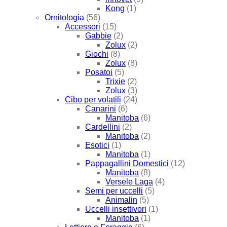
Kong
(1)
Ornitologia
(56)
Accessori
(15)
Gabbie
(2)
Zolux
(2)
Giochi
(8)
Zolux
(8)
Posatoi
(5)
Trixie
(2)
Zolux
(3)
Cibo per volatili
(24)
Canarini
(6)
Manitoba
(6)
Cardellini
(2)
Manitoba
(2)
Esotici
(1)
Manitoba
(1)
Pappagallini Domestici
(12)
Manitoba
(8)
Versele Laga
(4)
Semi per uccelli
(5)
Animalin
(5)
Uccelli insettivori
(1)
Manitoba
(1)