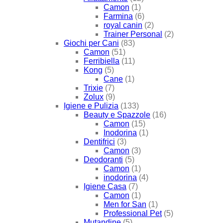
Camon
(1)
Farmina
(6)
royal canin
(2)
Trainer Personal
(2)
Giochi per Cani
(83)
Camon
(51)
Ferribiella
(11)
Kong
(5)
Cane
(1)
Trixie
(7)
Zolux
(9)
Igiene e Pulizia
(133)
Beauty e Spazzole
(16)
Camon
(15)
Inodorina
(1)
Dentifrici
(3)
Camon
(3)
Deodoranti
(5)
Camon
(1)
inodorina
(4)
Igiene Casa
(7)
Camon
(1)
Men for San
(1)
Professional Pet
(5)
Mutandine
(5)