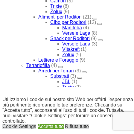
Camon
(3)
Trixie
(8)
Zolux
(9)
Alimenti per Roditori
(21)
Cibo per Roditori
(12)
Manitoba
(4)
Versele Laga
(8)
Snack per Roditori
(9)
Versele Laga
(3)
Vitakraft
(1)
Zolux
(5)
Lettiere e Foraggio
(9)
Terrariofilia
(4)
Arredi per Terrari
(3)
Substrati
(3)
JBL
(1)
Trixie
(2)
Terrari
(1)
SCEGLI PER MARCA
(1747)
Utilizziamo i cookie sul nostro sito Web per offrirti l'esperienza
Advance
(13)
più pertinente ricordando le tue preferenze. Cliccando su
Cane
(8)
"Accetta tutto", acconsenti all'uso di tutti i cookie. Tuttavia,
Cibo Medicato
(8)
puoi visitare "Cookie Settings" per fornire un consenso
Cibo Secco Medicato
(8)
controllato.
Gatto
(5)
Cookie Settings
Accetta tutto
Rifiuta tutto
Alimenti Medicati
(5)