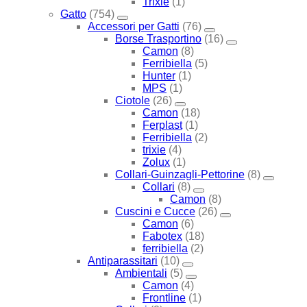
Trixie
(1)
Gatto
(754)
Accessori per Gatti
(76)
Borse Trasportino
(16)
Camon
(8)
Ferribiella
(5)
Hunter
(1)
MPS
(1)
Ciotole
(26)
Camon
(18)
Ferplast
(1)
Ferribiella
(2)
trixie
(4)
Zolux
(1)
Collari-Guinzagli-Pettorine
(8)
Collari
(8)
Camon
(8)
Cuscini e Cucce
(26)
Camon
(6)
Fabotex
(18)
ferribiella
(2)
Antiparassitari
(10)
Ambientali
(5)
Camon
(4)
Frontline
(1)