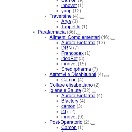
Camon
(9)
Innovet
(1)
yuup
(12)
Traversine
(4)
Arya
(3)
Tappet In
(1)
Parafarmacia
(86)
Alimenti Complementari
(46)
Aurora Biofarma
(13)
DRN
(7)
Francodex
(1)
IdeaPet
(3)
innovet
(15)
Shedirpharma
(7)
Attrattivi e Disabituanti
(4)
Camon
(4)
Collare elisabettiano
(2)
Igiene e Salute
(32)
Aurora Biofarma
(4)
Bfactory
(4)
camon
(3)
icf
(12)
innovet
(9)
Post-Operatorio
(2)
Camon
(1)