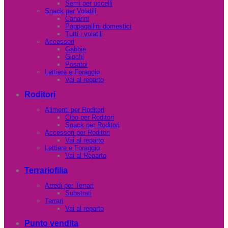
Semi per uccelli
Snack per Volatili
Canarini
Pappagallini domestici
Tutti i volatili
Accessori
Gabbie
Giochi
Posatoi
Lettiere e Foraggio
Vai al reparto
Roditori
Alimenti per Roditori
Cibo per Roditori
Snack per Roditori
Accessori per Roditori
Vai al reparto
Lettiere e Foraggio
Vai al Reparto
Terrariofilia
Arredi per Terrari
Substrati
Terrari
Vai al reparto
Punto vendita