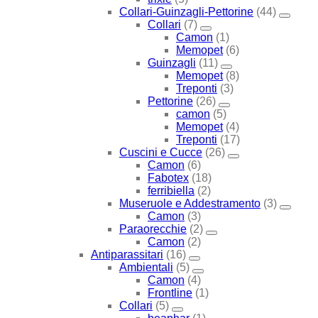
Collari-Guinzagli-Pettorine
(44)
Collari
(7)
Camon
(1)
Memopet
(6)
Guinzagli
(11)
Memopet
(8)
Treponti
(3)
Pettorine
(26)
camon
(5)
Memopet
(4)
Treponti
(17)
Cuscini e Cucce
(26)
Camon
(6)
Fabotex
(18)
ferribiella
(2)
Museruole e Addestramento
(3)
Camon
(3)
Paraorecchie
(2)
Camon
(2)
Antiparassitari
(16)
Ambientali
(5)
Camon
(4)
Frontline
(1)
Collari
(5)