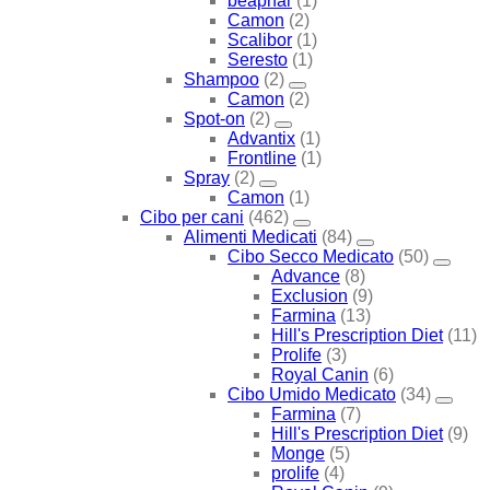
beaphar
(1)
Camon
(2)
Scalibor
(1)
Seresto
(1)
Shampoo
(2)
Camon
(2)
Spot-on
(2)
Advantix
(1)
Frontline
(1)
Spray
(2)
Camon
(1)
Cibo per cani
(462)
Alimenti Medicati
(84)
Cibo Secco Medicato
(50)
Advance
(8)
Exclusion
(9)
Farmina
(13)
Hill's Prescription Diet
(11)
Prolife
(3)
Royal Canin
(6)
Cibo Umido Medicato
(34)
Farmina
(7)
Hill's Prescription Diet
(9)
Monge
(5)
prolife
(4)