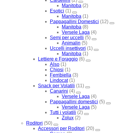
Cardellini
(2)
Manitoba
(2)
Esotici
(1)
Manitoba
(1)
Pappagallini Domestici
(12)
Manitoba
(8)
Versele Laga
(4)
Semi per uccelli
(5)
Animalin
(5)
Uccelli insettivori
(1)
Manitoba
(1)
Lettiere e Foraggio
(6)
Also
(1)
Chipsi
(1)
Ferribiella
(3)
Lindocat
(1)
Snack per Volatili
(11)
Canarini
(4)
Versele Laga
(4)
Pappagallini domestici
(5)
Versele Laga
(5)
Tutti i volatili
(2)
Zolux
(2)
Roditori
(50)
Accessori per Roditori
(20)