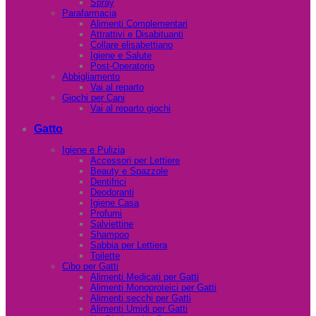
Spray
Parafarmacia
Alimenti Complementari
Attrattivi e Disabituanti
Collare elisabettiano
Igiene e Salute
Post-Operatorio
Abbigliamento
Vai al reparto
Giochi per Cani
Vai al reparto giochi
Gatto
Igiene e Pulizia
Accessori per Lettiere
Beauty e Spazzole
Dentifrici
Deodoranti
Igiene Casa
Profumi
Salviettine
Shampoo
Sabbia per Lettiera
Toilette
Cibo per Gatti
Alimenti Medicati per Gatti
Alimenti Monoproteici per Gatti
Alimenti secchi per Gatti
Alimenti Umidi per Gatti