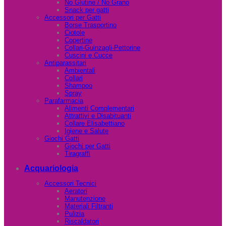
No Glutine / No Grano
Snack per gatti
Accessori per Gatti
Borse Trasportino
Ciotole
Copertine
Collari-Guinzagli-Pettorine
Cuscini e Cucce
Antiparassitari
Ambientali
Collari
Shampoo
Spray
Parafarmacia
Alimenti Complementari
Attrattivi e Disabituanti
Collare Elisabettiano
Igiene e Salute
Giochi Gatti
Giochi per Gatti
Tiragraffi
Acquariologia
Accessori Tecnici
Aeratori
Manutenzione
Materiali Filtranti
Pulizia
Riscaldatori