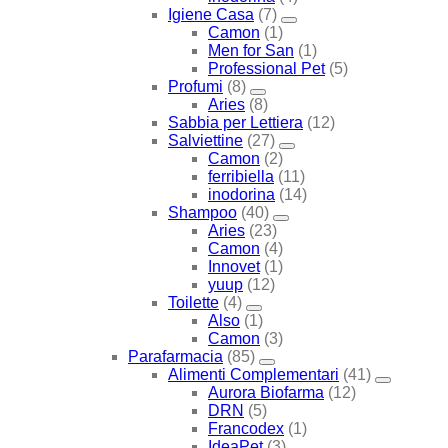
Igiene Casa
(7)
Camon
(1)
Men for San
(1)
Professional Pet
(5)
Profumi
(8)
Aries
(8)
Sabbia per Lettiera
(12)
Salviettine
(27)
Camon
(2)
ferribiella
(11)
inodorina
(14)
Shampoo
(40)
Aries
(23)
Camon
(4)
Innovet
(1)
yuup
(12)
Toilette
(4)
Also
(1)
Camon
(3)
Parafarmacia
(85)
Alimenti Complementari
(41)
Aurora Biofarma
(12)
DRN
(5)
Francodex
(1)
IdeaPet
(3)