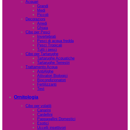
Acquari
Grandi
Medi
Piccoli
Decorazioni
Arredi
Ghiaia
Cibo per Pesci
Invertebrati
Pesci di acqua fredda
Pesci Tropicali
Tutti i pesci
Cibo per Tartarughe
Tartarughe Acquatiche
Tartarughe Terrestri
Trattamento Acqua
AntiAlghe
Attivatori Biologici
Biocondizionatori
Fertilizzanti
Test
Ornitologia
Cibo per volatili
Canarini
Cardellini
Pappagallini Domestici
Esotici
Uccelli insettivori