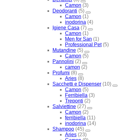
Camon
(3)
Deodoranti
(5)
Camon
(1)
inodorina
(4)
Igiene Casa
(7)
Camon
(1)
Men for San
(1)
Professional Pet
(5)
Mutandine
(5)
Camon
(5)
Pannolini
(2)
camon
(2)
Profumi
(8)
Aries
(8)
Sacchetti e Dispenser
(10)
Camon
(5)
Ferribiella
(3)
Treponti
(2)
Salviettine
(27)
Camon
(2)
ferribiella
(11)
inodorina
(14)
Shampoo
(45)
Aries
(23)