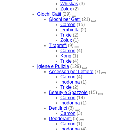
Whiskas
(3)
Zolux
(2)
Giochi Gatti
(29)
Giochi per Gatti
(21)
Camon
(15)
ferribiella
(2)
Trixie
(2)
Zolux
(1)
Tiragraffi
(9)
Camon
(4)
Kong
(1)
Trixie
(4)
Igiene e Pulizia
(129)
Accessori per Lettiere
(7)
Camon
(4)
Inodorina
(1)
Trixie
(2)
Beauty e Spazzole
(15)
Camon
(14)
Inodorina
(1)
Dentifrici
(3)
Camon
(3)
Deodoranti
(5)
Camon
(1)
inodorina
(4)