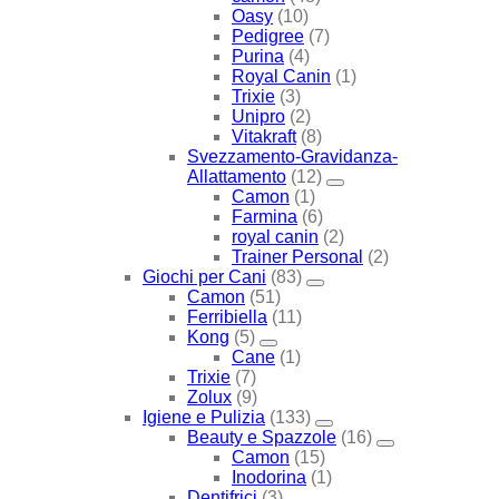
Oasy
(10)
Pedigree
(7)
Purina
(4)
Royal Canin
(1)
Trixie
(3)
Unipro
(2)
Vitakraft
(8)
Svezzamento-Gravidanza-
Allattamento
(12)
Camon
(1)
Farmina
(6)
royal canin
(2)
Trainer Personal
(2)
Giochi per Cani
(83)
Camon
(51)
Ferribiella
(11)
Kong
(5)
Cane
(1)
Trixie
(7)
Zolux
(9)
Igiene e Pulizia
(133)
Beauty e Spazzole
(16)
Camon
(15)
Inodorina
(1)
Dentifrici
(3)