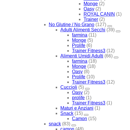
Monge
(2)
Oasy
(2)
ROYAL CANIN
(1)
Trainer
(2)
No Glutine / No Grano
(127)
Adulti Alimenti Secchi
(39)
farmina
(11)
Monge
(5)
Prolife
(6)
Trainer Fitness3
(12)
Alimenti Umidi Adulti
(66)
farmina
(18)
Monge
(18)
Oasy
(8)
Prolife
(10)
Trainer Fitness3
(12)
Cuccioli
(5)
Oasy
(2)
prolife
(1)
Trainer Fitness3
(1)
Maturi e Anziani
(1)
Snack
(15)
Camon
(15)
snack
(83)
camon
(48)