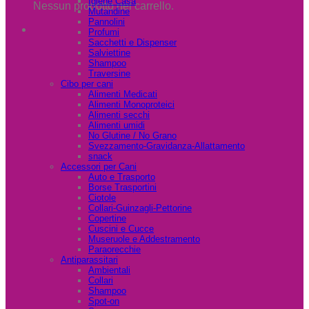
Igiene Casa
Nessun prodotto nel carrello.
Mutandine
Pannolini
Profumi
Sacchetti e Dispenser
Salviettine
Shampoo
Traversine
Cibo per cani
Alimenti Medicati
Alimenti Monoproteici
Alimenti secchi
Alimenti umidi
No Glutine / No Grano
Svezzamento-Gravidanza-Allattamento
snack
Accessori per Cani
Auto e Trasporto
Borse Trasportini
Ciotole
Collari-Guinzagli-Pettorine
Copertine
Cuscini e Cucce
Museruole e Addestramento
Paraorecchie
Antiparassitari
Ambientali
Collari
Shampoo
Spot-on