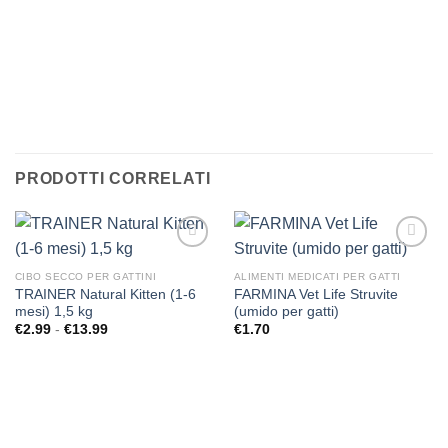
PER GATTO
CLICCA QUI
PRODOTTI CORRELATI
CIBO SECCO PER GATTINI
ALIMENTI MEDICATI PER GATTI
TRAINER Natural Kitten (1-6
FARMINA Vet Life Struvite
mesi) 1,5 kg
(umido per gatti)
Aggiungi
Aggiungi
alla lista
alla lista
Fascia
€
2.99
-
€
13.99
€
1.70
di
dei
dei
prezzo:
desideri
desideri
da
€2.99
a
€13.99