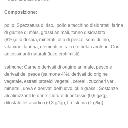
Composizione:
pollo: Spezzatura di riso, pollo e tacchino disidratati, farina
di glutine di mais, grassi animali, tonno disidratato
(8%),olio di soia, minerali, olio di pesce, semi di lino,
vitamine, taurina, elementi in tracce e beta-carotene. Con
antiossidanti naturali (tocoferoli misti)
salmone: Carne e derivati di origine animale, pesce e
derivati del pesce (salmone 4%), derivati do origine
vegetale, estratti proteici vegetali, cereali, zuccheri vari,
minerali, uova e derivati dell’uovo, oli e grassi. Sostanze
alcalinizzanti le urine: cloruro di potassio (0,9 g/kg),
difosfato tetrasodico (0,3 g/kg), L-cisteina (1 g/kg).
PER VISIONARE TUT
GLI ALIMENTI MEDICA