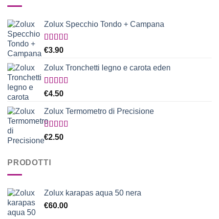
Zolux Specchio Tondo + Campana
Valutato
€
3.90
5.00
su 5
Zolux Tronchetti legno e carota eden
Valutato
€
4.50
5.00
su 5
Zolux Termometro di Precisione
Valutato
€
2.50
5.00
su 5
PRODOTTI
Zolux karapas aqua 50 nera
€
60.00