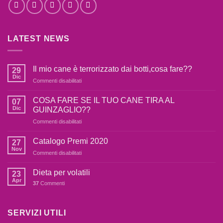
LATEST NEWS
Il mio cane è terrorizzato dai botti,cosa fare??
29
Dic
su
Commenti disabilitati
Il
mio
COSA FARE SE IL TUO CANE TIRA AL
07
cane
Dic
GUINZAGLIO??
è
su
Commenti disabilitati
terrorizzato
COSA
dai
FARE
botti,cosa
Catalogo Premi 2020
27
SE
fare??
Nov
su
Commenti disabilitati
IL
Catalogo
TUO
Premi
Dieta per volatili
CANE
23
2020
Apr
TIRA
37
Commenti
AL
GUINZAGLIO??
SERVIZI UTILI