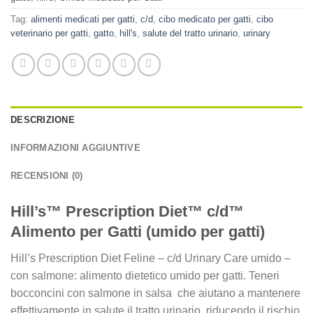
Tag:
alimenti medicati per gatti
,
c/d
,
cibo medicato per gatti
,
cibo
veterinario per gatti
,
gatto
,
hill's
,
salute del tratto urinario
,
urinary
DESCRIZIONE
INFORMAZIONI AGGIUNTIVE
RECENSIONI (0)
Hill’s™ Prescription Diet™ c/d™
Alimento per Gatti (umido per gatti)
Hill’s Prescription Diet Feline – c/d Urinary Care umido –
con salmone: alimento dietetico umido per gatti. Teneri
bocconcini con salmone in salsa che aiutano a mantenere
effettivamente in salute il tratto urinario, riducendo il rischio