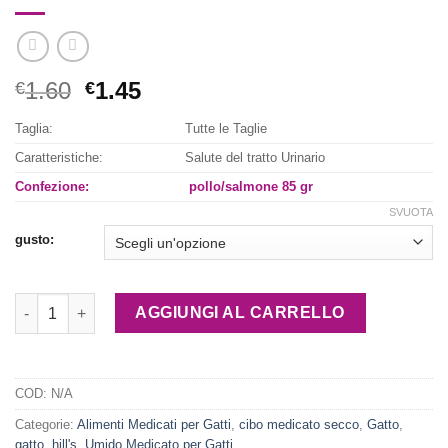
Il
Il
1.60
1.45
€
€
prezzo
prezzo
Taglia:
Tutte le Taglie
originale
attuale
era:
è:
Caratteristiche:
Salute del tratto Urinario
€1.60.
€1.45.
Confezione:
pollo/salmone 85 gr
SVUOTA
gusto:
Hill's™ Prescription Diet™ c/d™ Alimento umido per Gatti quant
AGGIUNGI AL CARRELLO
COD:
N/A
Categorie:
Alimenti Medicati per Gatti
,
cibo medicato secco
,
Gatto
,
gatto
,
hill's
,
Umido Medicato per Gatti