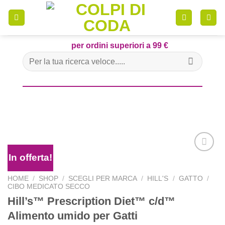
Skip
to
content
per ordini superiori a 99 €
Cerca:
In offerta!
HOME
/
SHOP
/
SCEGLI PER MARCA
/
HILL'S
/
GATTO
/
CIBO MEDICATO SECCO
Aggiungi
Hill’s™ Prescription Diet™ c/d™
alla lista
dei
Alimento umido per Gatti
desideri