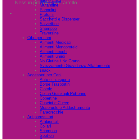
Igiene Casa
Nessun prodotto nel carrello.
Mutandine
Pannolini
Profumi
Sacchetti e Dispenser
Salviettine
Shampoo
Traversine
Cibo per cani
Alimenti Medicati
Alimenti Monoproteici
Alimenti secchi
Alimenti umidi
No Glutine / No Grano
Svezzamento-Gravidanza-Allattamento
snack
Accessori per Cani
Auto e Trasporto
Borse Trasportini
Ciotole
Collari-Guinzagli-Pettorine
Copertine
Cuscini e Cucce
Museruole e Addestramento
Paraorecchie
Antiparassitari
Ambientali
Collari
Shampoo
Spot-on