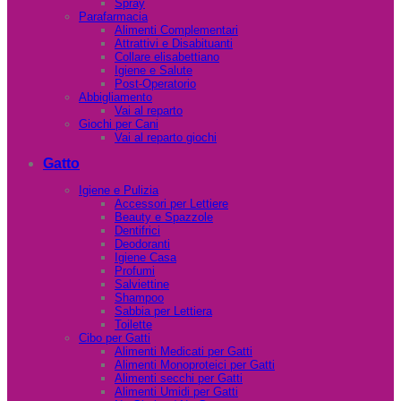
Spray
Parafarmacia
Alimenti Complementari
Attrattivi e Disabituanti
Collare elisabettiano
Igiene e Salute
Post-Operatorio
Abbigliamento
Vai al reparto
Giochi per Cani
Vai al reparto giochi
Gatto
Igiene e Pulizia
Accessori per Lettiere
Beauty e Spazzole
Dentifrici
Deodoranti
Igiene Casa
Profumi
Salviettine
Shampoo
Sabbia per Lettiera
Toilette
Cibo per Gatti
Alimenti Medicati per Gatti
Alimenti Monoproteici per Gatti
Alimenti secchi per Gatti
Alimenti Umidi per Gatti