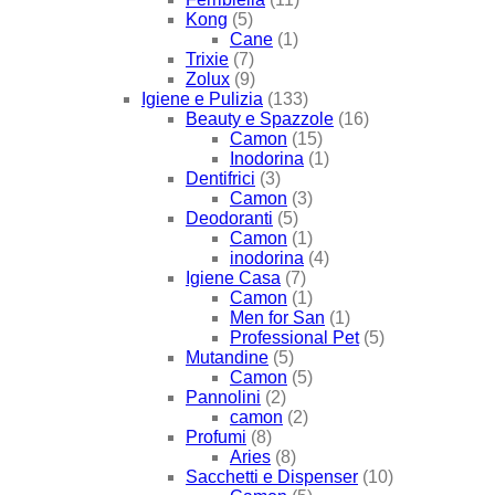
Kong
(5)
Cane
(1)
Trixie
(7)
Zolux
(9)
Igiene e Pulizia
(133)
Beauty e Spazzole
(16)
Camon
(15)
Inodorina
(1)
Dentifrici
(3)
Camon
(3)
Deodoranti
(5)
Camon
(1)
inodorina
(4)
Igiene Casa
(7)
Camon
(1)
Men for San
(1)
Professional Pet
(5)
Mutandine
(5)
Camon
(5)
Pannolini
(2)
camon
(2)
Profumi
(8)
Aries
(8)
Sacchetti e Dispenser
(10)