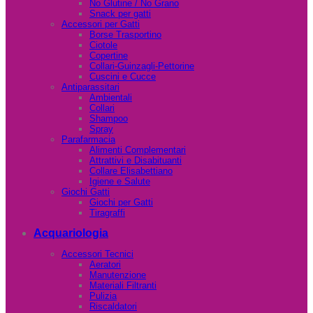
No Glutine / No Grano
Snack per gatti
Accessori per Gatti
Borse Trasportino
Ciotole
Copertine
Collari-Guinzagli-Pettorine
Cuscini e Cucce
Antiparassitari
Ambientali
Collari
Shampoo
Spray
Parafarmacia
Alimenti Complementari
Attrattivi e Disabituanti
Collare Elisabettiano
Igiene e Salute
Giochi Gatti
Giochi per Gatti
Tiragraffi
Acquariologia
Accessori Tecnici
Aeratori
Manutenzione
Materiali Filtranti
Pulizia
Riscaldatori