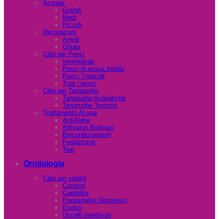
Acquari
Grandi
Medi
Piccoli
Decorazioni
Arredi
Ghiaia
Cibo per Pesci
Invertebrati
Pesci di acqua fredda
Pesci Tropicali
Tutti i pesci
Cibo per Tartarughe
Tartarughe Acquatiche
Tartarughe Terrestri
Trattamento Acqua
AntiAlghe
Attivatori Biologici
Biocondizionatori
Fertilizzanti
Test
Ornitologia
Cibo per volatili
Canarini
Cardellini
Pappagallini Domestici
Esotici
Uccelli insettivori