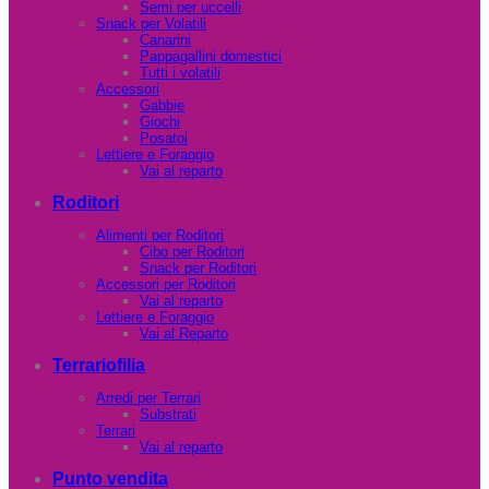
Semi per uccelli
Snack per Volatili
Canarini
Pappagallini domestici
Tutti i volatili
Accessori
Gabbie
Giochi
Posatoi
Lettiere e Foraggio
Vai al reparto
Roditori
Alimenti per Roditori
Cibo per Roditori
Snack per Roditori
Accessori per Roditori
Vai al reparto
Lettiere e Foraggio
Vai al Reparto
Terrariofilia
Arredi per Terrari
Substrati
Terrari
Vai al reparto
Punto vendita