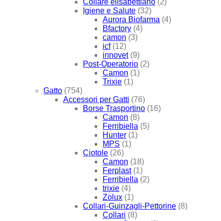
Collare elisabettiano
(2)
Igiene e Salute
(32)
Aurora Biofarma
(4)
Bfactory
(4)
camon
(3)
icf
(12)
innovet
(9)
Post-Operatorio
(2)
Camon
(1)
Trixie
(1)
Gatto
(754)
Accessori per Gatti
(76)
Borse Trasportino
(16)
Camon
(8)
Ferribiella
(5)
Hunter
(1)
MPS
(1)
Ciotole
(26)
Camon
(18)
Ferplast
(1)
Ferribiella
(2)
trixie
(4)
Zolux
(1)
Collari-Guinzagli-Pettorine
(8)
Collari
(8)