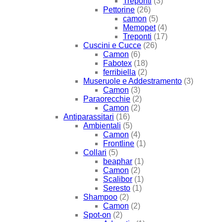
Treponti
(3)
Pettorine
(26)
camon
(5)
Memopet
(4)
Treponti
(17)
Cuscini e Cucce
(26)
Camon
(6)
Fabotex
(18)
ferribiella
(2)
Museruole e Addestramento
(3)
Camon
(3)
Paraorecchie
(2)
Camon
(2)
Antiparassitari
(16)
Ambientali
(5)
Camon
(4)
Frontline
(1)
Collari
(5)
beaphar
(1)
Camon
(2)
Scalibor
(1)
Seresto
(1)
Shampoo
(2)
Camon
(2)
Spot-on
(2)