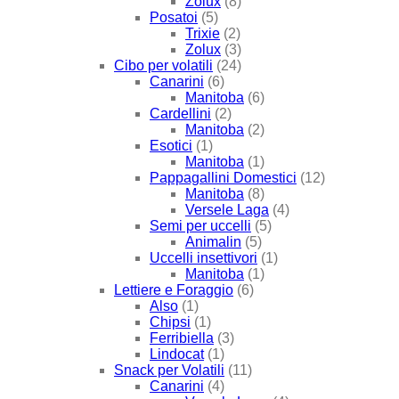
Zolux
(8)
Posatoi
(5)
Trixie
(2)
Zolux
(3)
Cibo per volatili
(24)
Canarini
(6)
Manitoba
(6)
Cardellini
(2)
Manitoba
(2)
Esotici
(1)
Manitoba
(1)
Pappagallini Domestici
(12)
Manitoba
(8)
Versele Laga
(4)
Semi per uccelli
(5)
Animalin
(5)
Uccelli insettivori
(1)
Manitoba
(1)
Lettiere e Foraggio
(6)
Also
(1)
Chipsi
(1)
Ferribiella
(3)
Lindocat
(1)
Snack per Volatili
(11)
Canarini
(4)