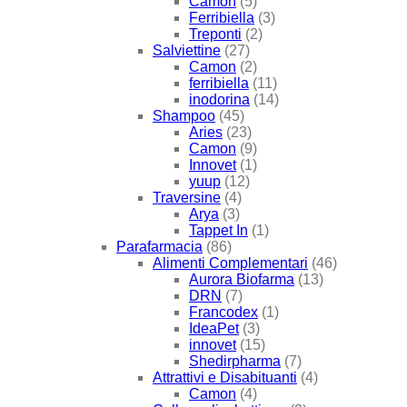
Camon
(5)
Ferribiella
(3)
Treponti
(2)
Salviettine
(27)
Camon
(2)
ferribiella
(11)
inodorina
(14)
Shampoo
(45)
Aries
(23)
Camon
(9)
Innovet
(1)
yuup
(12)
Traversine
(4)
Arya
(3)
Tappet In
(1)
Parafarmacia
(86)
Alimenti Complementari
(46)
Aurora Biofarma
(13)
DRN
(7)
Francodex
(1)
IdeaPet
(3)
innovet
(15)
Shedirpharma
(7)
Attrattivi e Disabituanti
(4)
Camon
(4)