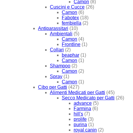
Camon
(8)
Cuscini e Cucce
(26)
Camon
(6)
Fabotex
(18)
ferribiella
(2)
Antiparassitari
(10)
Ambientali
(5)
Camon
(4)
Frontline
(1)
Collari
(2)
beaphar
(1)
Camon
(1)
Shampoo
(2)
Camon
(2)
Spray
(1)
Camon
(1)
Cibo per Gatti
(427)
Alimenti Medicati per Gatti
(45)
Secco Medicato per Gatti
(26)
advance
(5)
Farmina
(6)
hill's
(7)
prolife
(3)
purina
(1)
royal canin
(2)