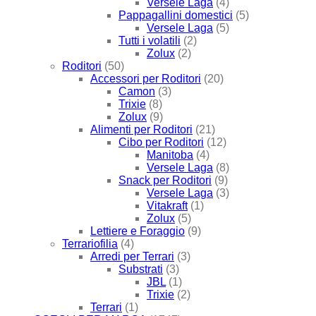
Versele Laga
(4)
Pappagallini domestici
(5)
Versele Laga
(5)
Tutti i volatili
(2)
Zolux
(2)
Roditori
(50)
Accessori per Roditori
(20)
Camon
(3)
Trixie
(8)
Zolux
(9)
Alimenti per Roditori
(21)
Cibo per Roditori
(12)
Manitoba
(4)
Versele Laga
(8)
Snack per Roditori
(9)
Versele Laga
(3)
Vitakraft
(1)
Zolux
(5)
Lettiere e Foraggio
(9)
Terrariofilia
(4)
Arredi per Terrari
(3)
Substrati
(3)
JBL
(1)
Trixie
(2)
Terrari
(1)