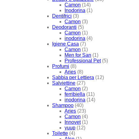
Camon
(14)
Inodorina
(1)
Dentifrici
(3)
Camon
(3)
Deodoranti
(5)
Camon
(1)
inodorina
(4)
Igiene Casa
(7)
Camon
(1)
Men for San
(1)
Professional Pet
(5)
Profumi
(8)
Aries
(8)
Sabbia per Lettiera
(12)
Salviettine
(27)
Camon
(2)
ferribiella
(11)
inodorina
(14)
Shampoo
(40)
Aries
(23)
Camon
(4)
Innovet
(1)
yuup
(12)
Toilette
(4)
Also
(1)