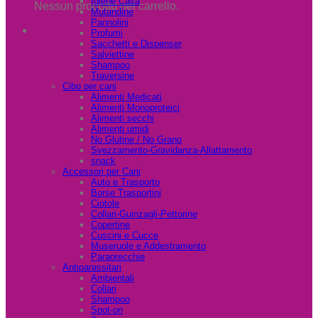
Igiene Casa
Nessun prodotto nel carrello.
Mutandine
Pannolini
Profumi
Sacchetti e Dispenser
Salviettine
Shampoo
Traversine
Cibo per cani
Alimenti Medicati
Alimenti Monoproteici
Alimenti secchi
Alimenti umidi
No Glutine / No Grano
Svezzamento-Gravidanza-Allattamento
snack
Accessori per Cani
Auto e Trasporto
Borse Trasportini
Ciotole
Collari-Guinzagli-Pettorine
Copertine
Cuscini e Cucce
Museruole e Addestramento
Paraorecchie
Antiparassitari
Ambientali
Collari
Shampoo
Spot-on