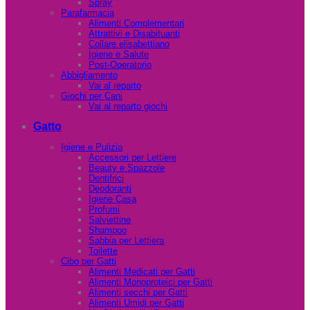
Spray
Parafarmacia
Alimenti Complementari
Attrattivi e Disabituanti
Collare elisabettiano
Igiene e Salute
Post-Operatorio
Abbigliamento
Vai al reparto
Giochi per Cani
Vai al reparto giochi
Gatto
Igiene e Pulizia
Accessori per Lettiere
Beauty e Spazzole
Dentifrici
Deodoranti
Igiene Casa
Profumi
Salviettine
Shampoo
Sabbia per Lettiera
Toilette
Cibo per Gatti
Alimenti Medicati per Gatti
Alimenti Monoproteici per Gatti
Alimenti secchi per Gatti
Alimenti Umidi per Gatti