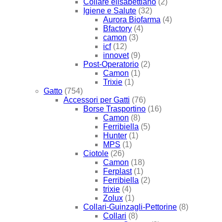
Collare elisabettiano
(2)
Igiene e Salute
(32)
Aurora Biofarma
(4)
Bfactory
(4)
camon
(3)
icf
(12)
innovet
(9)
Post-Operatorio
(2)
Camon
(1)
Trixie
(1)
Gatto
(754)
Accessori per Gatti
(76)
Borse Trasportino
(16)
Camon
(8)
Ferribiella
(5)
Hunter
(1)
MPS
(1)
Ciotole
(26)
Camon
(18)
Ferplast
(1)
Ferribiella
(2)
trixie
(4)
Zolux
(1)
Collari-Guinzagli-Pettorine
(8)
Collari
(8)