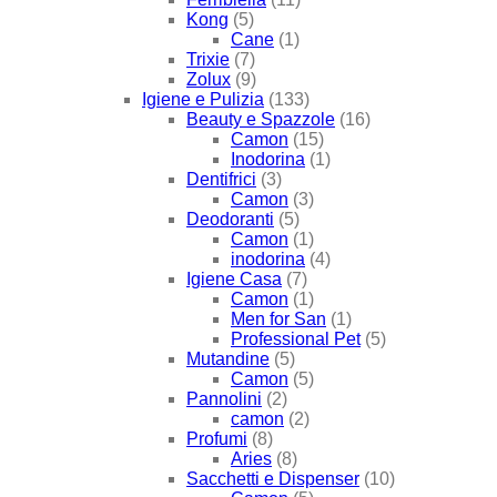
Kong
(5)
Cane
(1)
Trixie
(7)
Zolux
(9)
Igiene e Pulizia
(133)
Beauty e Spazzole
(16)
Camon
(15)
Inodorina
(1)
Dentifrici
(3)
Camon
(3)
Deodoranti
(5)
Camon
(1)
inodorina
(4)
Igiene Casa
(7)
Camon
(1)
Men for San
(1)
Professional Pet
(5)
Mutandine
(5)
Camon
(5)
Pannolini
(2)
camon
(2)
Profumi
(8)
Aries
(8)
Sacchetti e Dispenser
(10)