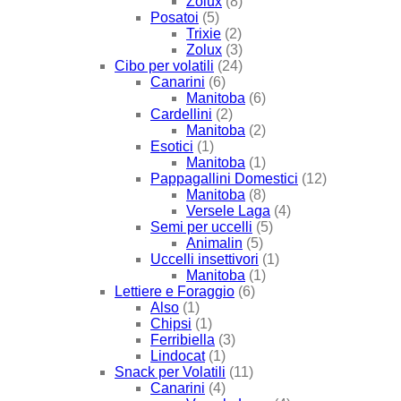
Zolux
(8)
Posatoi
(5)
Trixie
(2)
Zolux
(3)
Cibo per volatili
(24)
Canarini
(6)
Manitoba
(6)
Cardellini
(2)
Manitoba
(2)
Esotici
(1)
Manitoba
(1)
Pappagallini Domestici
(12)
Manitoba
(8)
Versele Laga
(4)
Semi per uccelli
(5)
Animalin
(5)
Uccelli insettivori
(1)
Manitoba
(1)
Lettiere e Foraggio
(6)
Also
(1)
Chipsi
(1)
Ferribiella
(3)
Lindocat
(1)
Snack per Volatili
(11)
Canarini
(4)