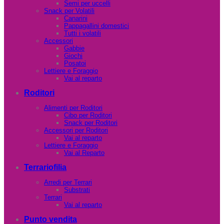
Semi per uccelli
Snack per Volatili
Canarini
Pappagallini domestici
Tutti i volatili
Accessori
Gabbie
Giochi
Posatoi
Lettiere e Foraggio
Vai al reparto
Roditori
Alimenti per Roditori
Cibo per Roditori
Snack per Roditori
Accessori per Roditori
Vai al reparto
Lettiere e Foraggio
Vai al Reparto
Terrariofilia
Arredi per Terrari
Substrati
Terrari
Vai al reparto
Punto vendita