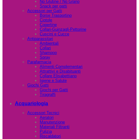
No Glutine / No Grano
Snack per gatti
Accessori per Gatti
Borse Trasportino
Ciotole
Copertine
Collari-Guinzagli-Pettorine
Cuscini e Cucce
Antiparassitari
Ambientali
Collari
Shampoo
Spray
Parafarmacia
Alimenti Complementari
Attrattivi e Disabituanti
Collare Elisabettiano
Igiene e Salute
Giochi Gatti
Giochi per Gatti
Tiragraffi
Acquariologia
Accessori Tecnici
Aeratori
Manutenzione
Materiali Filtranti
Pulizia
Riscaldatori