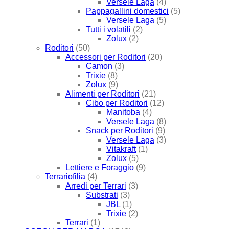
Versele Laga
(4)
Pappagallini domestici
(5)
Versele Laga
(5)
Tutti i volatili
(2)
Zolux
(2)
Roditori
(50)
Accessori per Roditori
(20)
Camon
(3)
Trixie
(8)
Zolux
(9)
Alimenti per Roditori
(21)
Cibo per Roditori
(12)
Manitoba
(4)
Versele Laga
(8)
Snack per Roditori
(9)
Versele Laga
(3)
Vitakraft
(1)
Zolux
(5)
Lettiere e Foraggio
(9)
Terrariofilia
(4)
Arredi per Terrari
(3)
Substrati
(3)
JBL
(1)
Trixie
(2)
Terrari
(1)