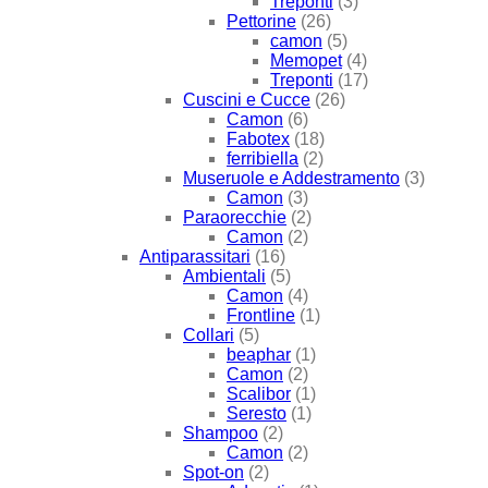
Treponti
(3)
Pettorine
(26)
camon
(5)
Memopet
(4)
Treponti
(17)
Cuscini e Cucce
(26)
Camon
(6)
Fabotex
(18)
ferribiella
(2)
Museruole e Addestramento
(3)
Camon
(3)
Paraorecchie
(2)
Camon
(2)
Antiparassitari
(16)
Ambientali
(5)
Camon
(4)
Frontline
(1)
Collari
(5)
beaphar
(1)
Camon
(2)
Scalibor
(1)
Seresto
(1)
Shampoo
(2)
Camon
(2)
Spot-on
(2)