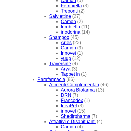
Camon
(5)
Ferribiella
(3)
Treponti
(2)
Salviettine
(27)
Camon
(2)
ferribiella
(11)
inodorina
(14)
Shampoo
(45)
Aries
(23)
Camon
(9)
Innovet
(1)
yuup
(12)
Traversine
(4)
Arya
(3)
Tappet In
(1)
Parafarmacia
(86)
Alimenti Complementari
(46)
Aurora Biofarma
(13)
DRN
(7)
Francodex
(1)
IdeaPet
(3)
innovet
(15)
Shedirpharma
(7)
Attrattivi e Disabituanti
(4)
Camon
(4)