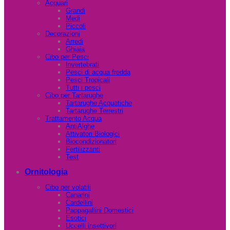
Acquari
Grandi
Medi
Piccoli
Decorazioni
Arredi
Ghiaia
Cibo per Pesci
Invertebrati
Pesci di acqua fredda
Pesci Tropicali
Tutti i pesci
Cibo per Tartarughe
Tartarughe Acquatiche
Tartarughe Terrestri
Trattamento Acqua
AntiAlghe
Attivatori Biologici
Biocondizionatori
Fertilizzanti
Test
Ornitologia
Cibo per volatili
Canarini
Cardellini
Pappagallini Domestici
Esotici
Uccelli insettivori