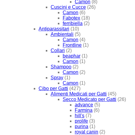
Camon
(8)
Cuscini e Cucce
(26)
Camon
(6)
Fabotex
(18)
ferribiella
(2)
Antiparassitari
(10)
Ambientali
(5)
Camon
(4)
Frontline
(1)
Collari
(2)
beaphar
(1)
Camon
(1)
Shampoo
(2)
Camon
(2)
Spray
(1)
Camon
(1)
Cibo per Gatti
(427)
Alimenti Medicati per Gatti
(45)
Secco Medicato per Gatti
(26)
advance
(5)
Farmina
(6)
hill's
(7)
prolife
(3)
purina
(1)
royal canin
(2)