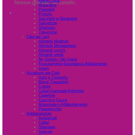
Igiene Casa
Nessun prodotto nel carrello.
Mutandine
Pannolini
Profumi
Sacchetti e Dispenser
Salviettine
Shampoo
Traversine
Cibo per cani
Alimenti Medicati
Alimenti Monoproteici
Alimenti secchi
Alimenti umidi
No Glutine / No Grano
Svezzamento-Gravidanza-Allattamento
snack
Accessori per Cani
Auto e Trasporto
Borse Trasportini
Ciotole
Collari-Guinzagli-Pettorine
Copertine
Cuscini e Cucce
Museruole e Addestramento
Paraorecchie
Antiparassitari
Ambientali
Collari
Shampoo
Spot-on