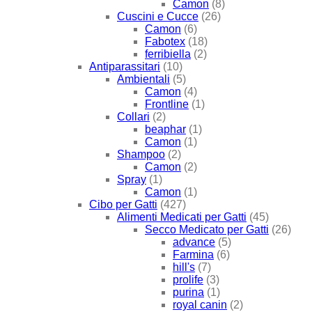
Camon
(8)
Cuscini e Cucce
(26)
Camon
(6)
Fabotex
(18)
ferribiella
(2)
Antiparassitari
(10)
Ambientali
(5)
Camon
(4)
Frontline
(1)
Collari
(2)
beaphar
(1)
Camon
(1)
Shampoo
(2)
Camon
(2)
Spray
(1)
Camon
(1)
Cibo per Gatti
(427)
Alimenti Medicati per Gatti
(45)
Secco Medicato per Gatti
(26)
advance
(5)
Farmina
(6)
hill's
(7)
prolife
(3)
purina
(1)
royal canin
(2)