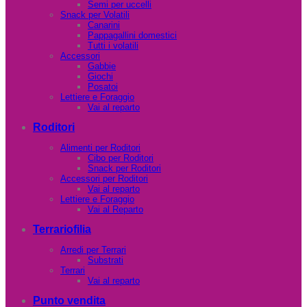
Semi per uccelli
Snack per Volatili
Canarini
Pappagallini domestici
Tutti i volatili
Accessori
Gabbie
Giochi
Posatoi
Lettiere e Foraggio
Vai al reparto
Roditori
Alimenti per Roditori
Cibo per Roditori
Snack per Roditori
Accessori per Roditori
Vai al reparto
Lettiere e Foraggio
Vai al Reparto
Terrariofilia
Arredi per Terrari
Substrati
Terrari
Vai al reparto
Punto vendita