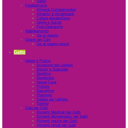
Spray
Parafarmacia
Alimenti Complementari
Attrattivi e Disabituanti
Collare elisabettiano
Igiene e Salute
Post-Operatorio
Abbigliamento
Vai al reparto
Giochi per Cani
Vai al reparto giochi
Gatto
Igiene e Pulizia
Accessori per Lettiere
Beauty e Spazzole
Dentifrici
Deodoranti
Igiene Casa
Profumi
Salviettine
Shampoo
Sabbia per Lettiera
Toilette
Cibo per Gatti
Alimenti Medicati per Gatti
Alimenti Monoproteici per Gatti
Alimenti secchi per Gatti
Alimenti Umidi per Gatti