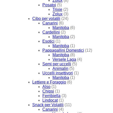
Zolux
(8)
Posatoi
(5)
Trixie
(2)
Zolux
(3)
Cibo per volatili
(24)
Canarini
(6)
Manitoba
(6)
Cardellini
(2)
Manitoba
(2)
Esotici
(1)
Manitoba
(1)
Pappagallini Domestici
(12)
Manitoba
(8)
Versele Laga
(4)
Semi per uccelli
(5)
Animalin
(5)
Uccelli insettivori
(1)
Manitoba
(1)
Lettiere e Foraggio
(6)
Also
(1)
Chipsi
(1)
Ferribiella
(3)
Lindocat
(1)
Snack per Volatili
(11)
Canarini
(4)