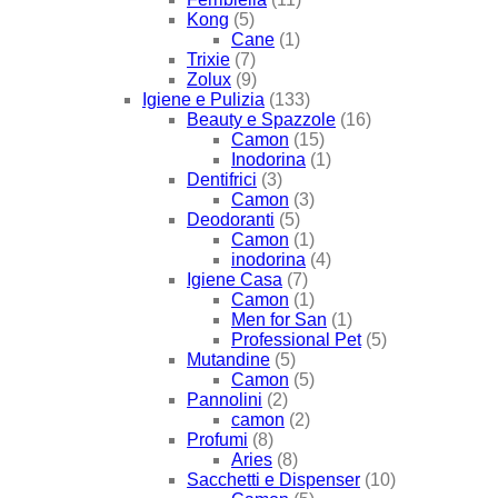
Kong
(5)
Cane
(1)
Trixie
(7)
Zolux
(9)
Igiene e Pulizia
(133)
Beauty e Spazzole
(16)
Camon
(15)
Inodorina
(1)
Dentifrici
(3)
Camon
(3)
Deodoranti
(5)
Camon
(1)
inodorina
(4)
Igiene Casa
(7)
Camon
(1)
Men for San
(1)
Professional Pet
(5)
Mutandine
(5)
Camon
(5)
Pannolini
(2)
camon
(2)
Profumi
(8)
Aries
(8)
Sacchetti e Dispenser
(10)