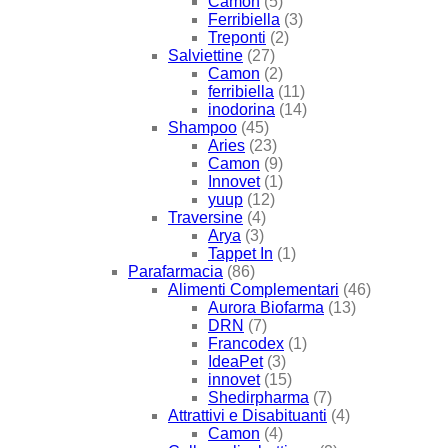
Camon
(5)
Ferribiella
(3)
Treponti
(2)
Salviettine
(27)
Camon
(2)
ferribiella
(11)
inodorina
(14)
Shampoo
(45)
Aries
(23)
Camon
(9)
Innovet
(1)
yuup
(12)
Traversine
(4)
Arya
(3)
Tappet In
(1)
Parafarmacia
(86)
Alimenti Complementari
(46)
Aurora Biofarma
(13)
DRN
(7)
Francodex
(1)
IdeaPet
(3)
innovet
(15)
Shedirpharma
(7)
Attrattivi e Disabituanti
(4)
Camon
(4)