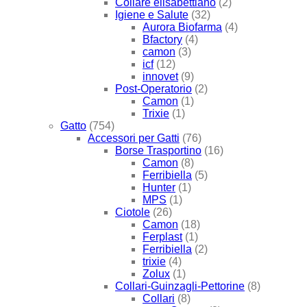
Collare elisabettiano
(2)
Igiene e Salute
(32)
Aurora Biofarma
(4)
Bfactory
(4)
camon
(3)
icf
(12)
innovet
(9)
Post-Operatorio
(2)
Camon
(1)
Trixie
(1)
Gatto
(754)
Accessori per Gatti
(76)
Borse Trasportino
(16)
Camon
(8)
Ferribiella
(5)
Hunter
(1)
MPS
(1)
Ciotole
(26)
Camon
(18)
Ferplast
(1)
Ferribiella
(2)
trixie
(4)
Zolux
(1)
Collari-Guinzagli-Pettorine
(8)
Collari
(8)