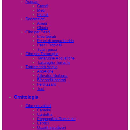
Acquari
Grandi
Medi
Piccoli
Decorazioni
Arredi
Ghiaia
Cibo per Pesci
Invertebrati
Pesci di acqua fredda
Pesci Tropicali
Tutti i pesci
Cibo per Tartarughe
Tartarughe Acquatiche
Tartarughe Terrestri
Trattamento Acqua
AntiAlghe
Attivatori Biologici
Biocondizionatori
Fertilizzanti
Test
Ornitologia
Cibo per volatili
Canarini
Cardellini
Pappagallini Domestici
Esotici
Uccelli insettivori