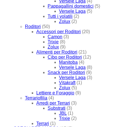
Versele Laga
(4)
Pappagallini domestici
(5)
Versele Laga
(5)
Tutti i volatili
(2)
Zolux
(2)
Roditori
(50)
Accessori per Roditori
(20)
Camon
(3)
Trixie
(8)
Zolux
(9)
Alimenti per Roditori
(21)
Cibo per Roditori
(12)
Manitoba
(4)
Versele Laga
(8)
Snack per Roditori
(9)
Versele Laga
(3)
Vitakraft
(1)
Zolux
(5)
Lettiere e Foraggio
(9)
Terrariofilia
(4)
Arredi per Terrari
(3)
Substrati
(3)
JBL
(1)
Trixie
(2)
Terrari
(1)