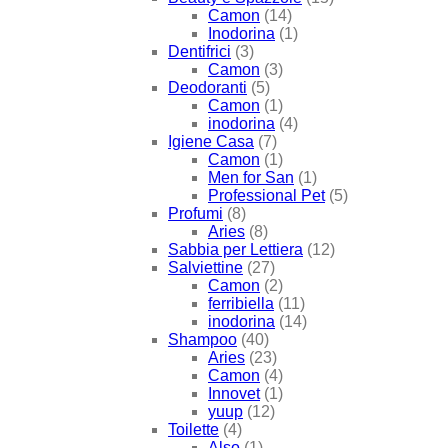
Camon
(14)
Inodorina
(1)
Dentifrici
(3)
Camon
(3)
Deodoranti
(5)
Camon
(1)
inodorina
(4)
Igiene Casa
(7)
Camon
(1)
Men for San
(1)
Professional Pet
(5)
Profumi
(8)
Aries
(8)
Sabbia per Lettiera
(12)
Salviettine
(27)
Camon
(2)
ferribiella
(11)
inodorina
(14)
Shampoo
(40)
Aries
(23)
Camon
(4)
Innovet
(1)
yuup
(12)
Toilette
(4)
Also
(1)