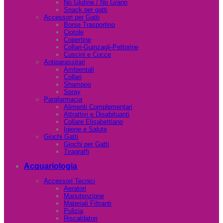
No Glutine / No Grano
Snack per gatti
Accessori per Gatti
Borse Trasportino
Ciotole
Copertine
Collari-Guinzagli-Pettorine
Cuscini e Cucce
Antiparassitari
Ambientali
Collari
Shampoo
Spray
Parafarmacia
Alimenti Complementari
Attrattivi e Disabituanti
Collare Elisabettiano
Igiene e Salute
Giochi Gatti
Giochi per Gatti
Tiragraffi
Acquariologia
Accessori Tecnici
Aeratori
Manutenzione
Materiali Filtranti
Pulizia
Riscaldatori