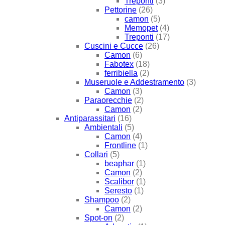
Treponti
(3)
Pettorine
(26)
camon
(5)
Memopet
(4)
Treponti
(17)
Cuscini e Cucce
(26)
Camon
(6)
Fabotex
(18)
ferribiella
(2)
Museruole e Addestramento
(3)
Camon
(3)
Paraorecchie
(2)
Camon
(2)
Antiparassitari
(16)
Ambientali
(5)
Camon
(4)
Frontline
(1)
Collari
(5)
beaphar
(1)
Camon
(2)
Scalibor
(1)
Seresto
(1)
Shampoo
(2)
Camon
(2)
Spot-on
(2)