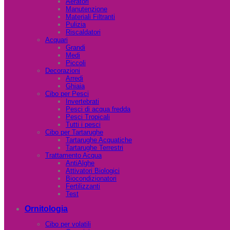
Aeratori
Manutenzione
Materiali Filtranti
Pulizia
Riscaldatori
Acquari
Grandi
Medi
Piccoli
Decorazioni
Arredi
Ghiaia
Cibo per Pesci
Invertebrati
Pesci di acqua fredda
Pesci Tropicali
Tutti i pesci
Cibo per Tartarughe
Tartarughe Acquatiche
Tartarughe Terrestri
Trattamento Acqua
AntiAlghe
Attivatori Biologici
Biocondizionatori
Fertilizzanti
Test
Ornitologia
Cibo per volatili