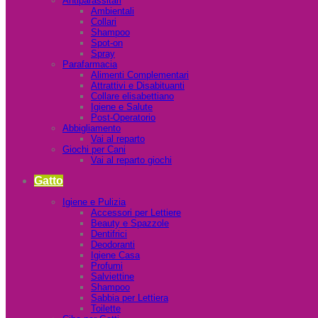
Antiparassitari
Ambientali
Collari
Shampoo
Spot-on
Spray
Parafarmacia
Alimenti Complementari
Attrattivi e Disabituanti
Collare elisabettiano
Igiene e Salute
Post-Operatorio
Abbigliamento
Vai al reparto
Giochi per Cani
Vai al reparto giochi
Gatto
Igiene e Pulizia
Accessori per Lettiere
Beauty e Spazzole
Dentifrici
Deodoranti
Igiene Casa
Profumi
Salviettine
Shampoo
Sabbia per Lettiera
Toilette