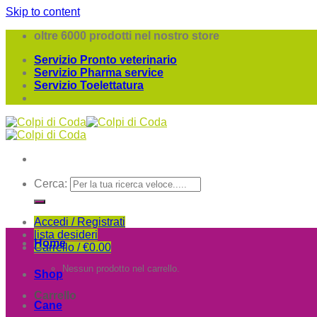
Skip to content
oltre 6000 prodotti nel nostro store
Servizio Pronto veterinario
Servizio Pharma service
Servizio Toelettatura
Cerca:
Accedi / Registrati
lista desideri
Home
Carrello /
€
0.00
Nessun prodotto nel carrello.
Shop
Carrello
Cane