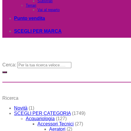
Substrati
Terrari
Vai al reparto
Punto vendita
SCEGLI PER MARCA
Cerca:
Ricerca
Novità
(1)
SCEGLI PER CATEGORIA
(1749)
Acquariologia
(127)
Accessori Tecnici
(27)
Aeratori
(2)