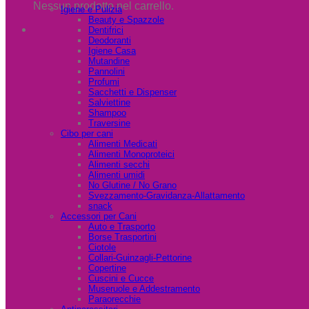
Nessun prodotto nel carrello.
Igiene e Pulizia
Beauty e Spazzole
Dentifrici
Deodoranti
Igiene Casa
Mutandine
Pannolini
Profumi
Sacchetti e Dispenser
Salviettine
Shampoo
Traversine
Cibo per cani
Alimenti Medicati
Alimenti Monoproteici
Alimenti secchi
Alimenti umidi
No Glutine / No Grano
Svezzamento-Gravidanza-Allattamento
snack
Accessori per Cani
Auto e Trasporto
Borse Trasportini
Ciotole
Collari-Guinzagli-Pettorine
Copertine
Cuscini e Cucce
Museruole e Addestramento
Paraorecchie