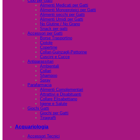
Cibo per Gatti
Alimenti Medicati per Gatti
Alimenti Monoproteici per Gatti
Alimenti secchi per Gatti
Alimenti Umidi per Gatti
No Glutine / No Grano
Snack per gatti
Accessori per Gatti
Borse Trasportino
Ciotole
Copertine
Collari-Guinzagli-Pettorine
Cuscini e Cucce
Antiparassitari
Ambientali
Collari
Shampoo
Spray
Parafarmacia
Alimenti Complementari
Attrattivi e Disabituanti
Collare Elisabettiano
Igiene e Salute
Giochi Gatti
Giochi per Gatti
Tiragraffi
Acquariologia
Accessori Tecnici