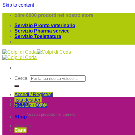
Skip to content
oltre 6000 prodotti nel nostro store
Servizio Pronto veterinario
Servizio Pharma service
Servizio Toelettatura
Cerca:
Accedi / Registrati
lista desideri
Home
Carrello /
€
0.00
Nessun prodotto nel carrello.
Shop
Carrello
Cane