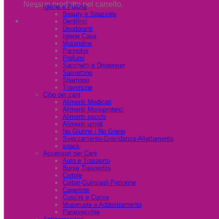
Nessun prodotto nel carrello.
Igiene e Pulizia
Beauty e Spazzole
Dentifrici
Deodoranti
Igiene Casa
Mutandine
Pannolini
Profumi
Sacchetti e Dispenser
Salviettine
Shampoo
Traversine
Cibo per cani
Alimenti Medicati
Alimenti Monoproteici
Alimenti secchi
Alimenti umidi
No Glutine / No Grano
Svezzamento-Gravidanza-Allattamento
snack
Accessori per Cani
Auto e Trasporto
Borse Trasportini
Ciotole
Collari-Guinzagli-Pettorine
Copertine
Cuscini e Cucce
Museruole e Addestramento
Paraorecchie