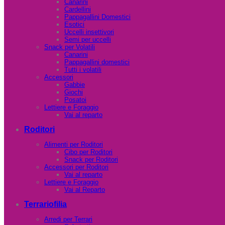
Canarini
Cardellini
Pappagallini Domestici
Esotici
Uccelli insettivori
Semi per uccelli
Snack per Volatili
Canarini
Pappagallini domestici
Tutti i volatili
Accessori
Gabbie
Giochi
Posatoi
Lettiere e Foraggio
Vai al reparto
Roditori
Alimenti per Roditori
Cibo per Roditori
Snack per Roditori
Accessori per Roditori
Vai al reparto
Lettiere e Foraggio
Vai al Reparto
Terrariofilia
Arredi per Terrari