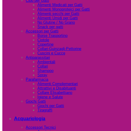
Cibo per Gatti
Alimenti Medicati per Gatti
Alimenti Monoproteici per Gatti
Alimenti secchi per Gatti
Alimenti Umidi per Gatti
No Glutine / No Grano
Snack per gatti
Accessori per Gatti
Borse Trasportino
Ciotole
Copertine
Collari-Guinzagli-Pettorine
Cuscini e Cucce
Antiparassitari
Ambientali
Collari
Shampoo
Spray
Parafarmacia
Alimenti Complementari
Attrattivi e Disabituanti
Collare Elisabettiano
Igiene e Salute
Giochi Gatti
Giochi per Gatti
Tiragraffi
Acquariologia
Accessori Tecnici