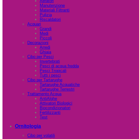
Aeratori
Manutenzione
Materiali Filtranti
Pulizia
Riscaldatori
Acquari
Grandi
Medi
Piccoli
Decorazioni
Arredi
Ghiaia
Cibo per Pesci
Invertebrati
Pesci di acqua fredda
Pesci Tropicali
Tutti i pesci
Cibo per Tartarughe
Tartarughe Acquatiche
Tartarughe Terrestri
Trattamento Acqua
AntiAlghe
Attivatori Biologici
Biocondizionatori
Fertilizzanti
Test
Ornitologia
Cibo per volatili