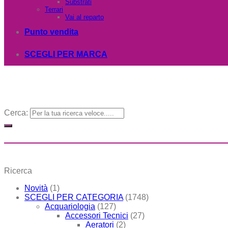
Substrati
Terrari
Vai al reparto
Punto vendita
SCEGLI PER MARCA
Cerca:
Ricerca
Novità
(1)
SCEGLI PER CATEGORIA
(1748)
Acquariologia
(127)
Accessori Tecnici
(27)
Aeratori
(2)