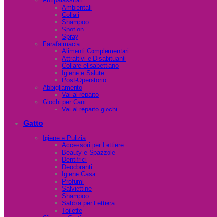
Antiparassitari
Ambientali
Collari
Shampoo
Spot-on
Spray
Parafarmacia
Alimenti Complementari
Attrattivi e Disabituanti
Collare elisabettiano
Igiene e Salute
Post-Operatorio
Abbigliamento
Vai al reparto
Giochi per Cani
Vai al reparto giochi
Gatto
Igiene e Pulizia
Accessori per Lettiere
Beauty e Spazzole
Dentifrici
Deodoranti
Igiene Casa
Profumi
Salviettine
Shampoo
Sabbia per Lettiera
Toilette