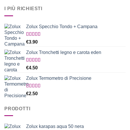
I PIÙ RICHIESTI
Zolux Specchio Tondo + Campana
Valutato
€
3.90
5.00
su 5
Zolux Tronchetti legno e carota eden
Valutato
€
4.50
5.00
su 5
Zolux Termometro di Precisione
Valutato
€
2.50
5.00
su 5
PRODOTTI
Zolux karapas aqua 50 nera