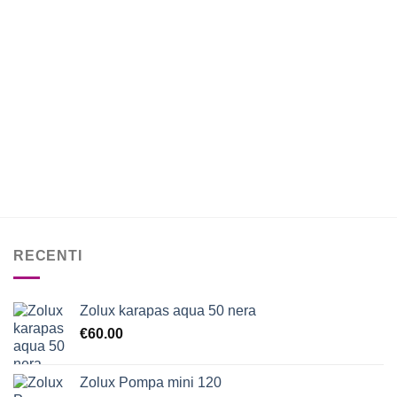
a
€2.99
RECENTI
Zolux karapas aqua 50 nera
€
60.00
Zolux Pompa mini 120