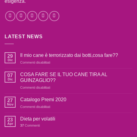
esigenza.
LATEST NEWS
Il mio cane è terrorizzato dai botti,cosa fare??
29
Dic
Commenti disabilitati
su
Il
mio
COSA FARE SE IL TUO CANE TIRA AL
07
cane
Dic
GUINZAGLIO??
è
Commenti disabilitati
su
terrorizzato
COSA
dai
FARE
Catalogo Premi 2020
botti,cosa
27
SE
fare??
Nov
Commenti disabilitati
su
IL
Catalogo
TUO
Premi
Dieta per volatili
CANE
23
2020
Apr
TIRA
37
Commenti
AL
GUINZAGLIO??