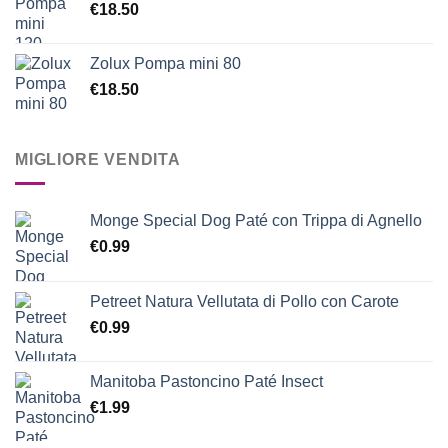
€
18.50
Zolux Pompa mini 80
€
18.50
MIGLIORE VENDITA
Monge Special Dog Paté con Trippa di Agnello
€
0.99
Petreet Natura Vellutata di Pollo con Carote
€
0.99
Manitoba Pastoncino Paté Insect
€
1.99