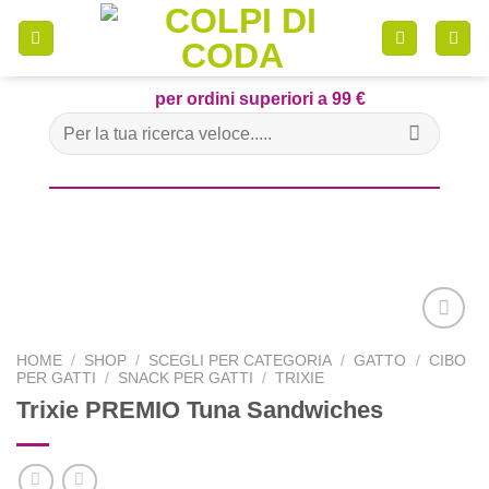
Skip
to
content
per ordini superiori a 99 €
Cerca:
HOME
/
SHOP
/
SCEGLI PER CATEGORIA
/
GATTO
/
CIBO
PER GATTI
/
SNACK PER GATTI
/
TRIXIE
Trixie PREMIO Tuna Sandwiches
Aggiungi
alla lista
dei
desideri