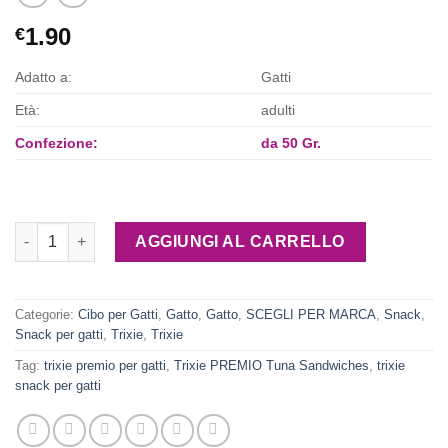
1.90
€
Adatto a:
Gatti
Età:
adulti
Confezione:
da 50 Gr.
Trixie PREMIO Tuna Sandwiches quantità
AGGIUNGI AL CARRELLO
Categorie:
Cibo per Gatti
,
Gatto
,
Gatto
,
SCEGLI PER MARCA
,
Snack
,
Snack per gatti
,
Trixie
,
Trixie
Tag:
trixie premio per gatti
,
Trixie PREMIO Tuna Sandwiches
,
trixie
snack per gatti