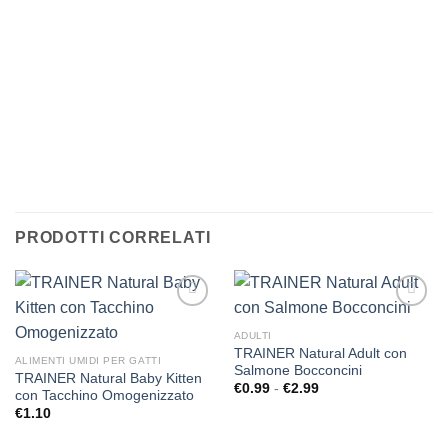
PER VISIONARE TUTTI
GLI SNACKS PER GATTI
CLICCA QUI
PRODOTTI CORRELATI
ADULTI
TRAINER Natural Adult con
ALIMENTI UMIDI PER GATTI
Salmone Bocconcini
Aggiungi
Aggiungi
TRAINER Natural Baby Kitten
alla lista
alla lista
€
0.99
-
€
2.99
Fascia
con Tacchino Omogenizzato
dei
dei
di
€
1.10
prezzo:
desideri
desideri
da
€0.99