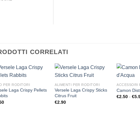
RODOTTI CORRELATI
O PER RODITORI
ALIMENTI PER RODITORI
ACCESSORI 
sele Laga Crispy Pellets
Versele Laga Crispy Sticks
Camon Dist
Aggiungi
Aggiungi
bits
Citrus Fruit
€
2.50
-
€
5.
alla lista
alla lista
dei
dei
50
€
2.90
desideri
desideri