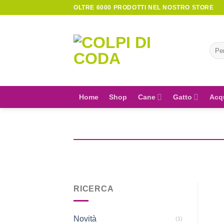
Skip
OLTRE 6000 PRODOTTI NEL NOSTRO STORE
to
content
Cerc
Home
Shop
Cane
Gatto
Acq
RICERCA
Novità
(1)