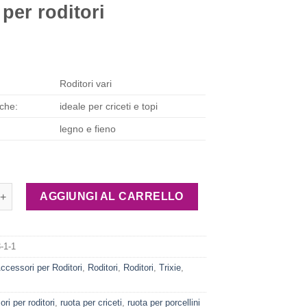
 per roditori
Roditori vari
iche:
ideale per criceti e topi
legno e fieno
nel in legno con fieno per roditori quantità
AGGIUNGI AL CARRELLO
-1-1
ccessori per Roditori
,
Roditori
,
Roditori
,
Trixie
,
ri per roditori
,
ruota per criceti
,
ruota per porcellini