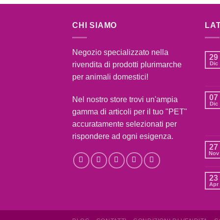
CHI SIAMO
LA
Negozio specializzato nella
29
rivendita di prodotti plurimarche
Dic
per animali domestici!
07
Nel nostro store trovi un'ampia
Dic
gamma di articoli per il tuo "PET"
accuratamente selezionati per
rispondere ad ogni esigenza.
27
Nov
23
Apr