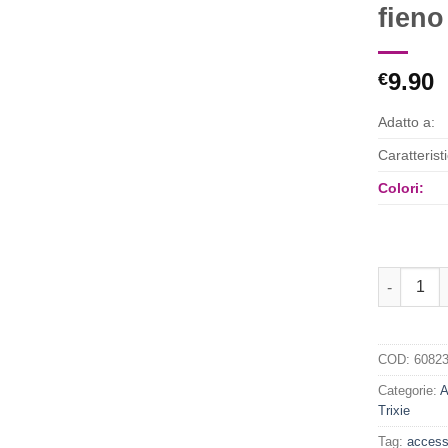
fieno
Aggiungi
alla lista
dei
desideri
9.90
€
Adatto a:
Caratterist
Colori:
Trixie tun
COD:
60823
Categorie:
A
Trixie
Tag:
accesso