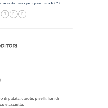
a per roditori
,
ruota per topolini
,
trixie 60823
ODITORI
i
i patata, carote, piselli, fiori di
co e asciutto.