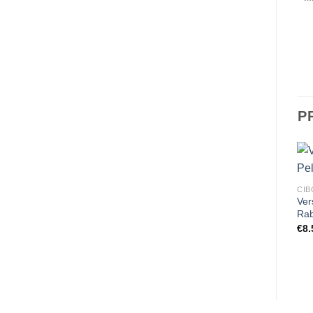
P
CIB
Ver
Rab
€
8.