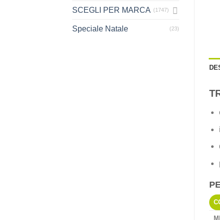
SCEGLI PER MARCA
(1747)
Speciale Natale
(23)
DE
T
P
C
M