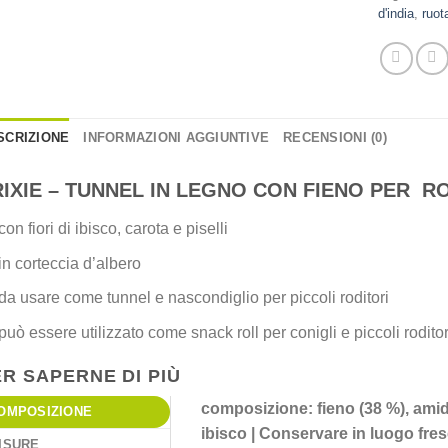
d'india
,
ruot
SCRIZIONE
INFORMAZIONI AGGIUNTIVE
RECENSIONI (0)
RIXIE – TUNNEL IN LEGNO CON FIENO PER R
con fiori di ibisco, carota e piselli
in corteccia d’albero
da usare come tunnel e nascondiglio per piccoli roditori
può essere utilizzato come snack roll per conigli e piccoli roditor
ER SAPERNE DI PIÙ
composizione: fieno (38 %), amido d
OMPOSIZIONE
ibisco | Conservare in luogo fres
ISURE