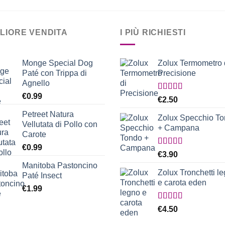
GLIORE VENDITA
I PIÙ RICHIESTI
Monge Special Dog
Zolux Termometro 
Paté con Trippa di
Precisione
Agnello
€
0.99
Valutato
€
2.50
5.00
su 5
Petreet Natura
Zolux Specchio T
Vellutata di Pollo con
+ Campana
Carote
€
0.99
Valutato
€
3.90
5.00
su 5
Manitoba Pastoncino
Zolux Tronchetti l
Paté Insect
e carota eden
€
1.99
Valutato
€
4.50
5.00
su 5