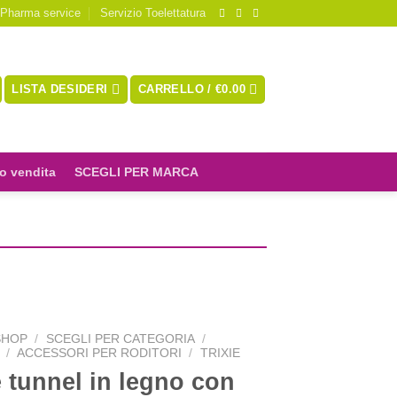
 Pharma service
Servizio Toelettatura
LISTA DESIDERI
CARRELLO /
€
0.00
o vendita
SCEGLI PER MARCA
SHOP
/
SCEGLI PER CATEGORIA
/
/
ACCESSORI PER RODITORI
/
TRIXIE
e tunnel in legno con