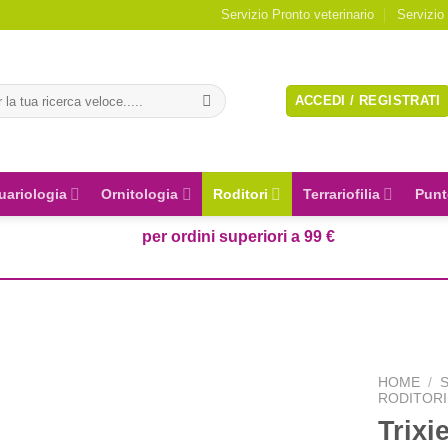
Servizio Pronto veterinario
Servizio
a:
ACCEDI / REGISTRATI
uariologia
Ornitologia
Roditori
Terrariofilia
Punt
per ordini superiori a 99 €
HOME
/
RODITORI
Trixi