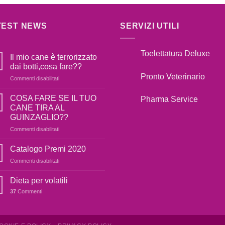
TEST NEWS
SERVIZI UTILI
Toelettatura Deluxe
Il mio cane è terrorizzato
dai botti,cosa fare??
Pronto Veterinario
su
Commenti disabilitati
Il
mio
COSA FARE SE IL TUO
Pharma Service
cane
CANE TIRA AL
è
GUINZAGLIO??
terrorizzato
su
Commenti disabilitati
dai
COSA
botti,cosa
FARE
fare??
Catalogo Premi 2020
SE
su
Commenti disabilitati
IL
Catalogo
TUO
Premi
Dieta per volatili
CANE
2020
TIRA
37
Commenti
AL
GUINZAGLIO??