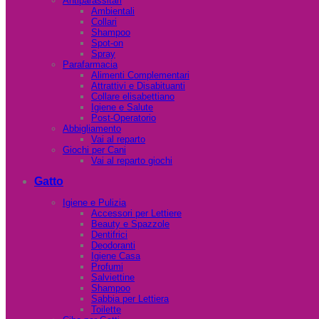
Antiparassitari
Ambientali
Collari
Shampoo
Spot-on
Spray
Parafarmacia
Alimenti Complementari
Attrattivi e Disabituanti
Collare elisabettiano
Igiene e Salute
Post-Operatorio
Abbigliamento
Vai al reparto
Giochi per Cani
Vai al reparto giochi
Gatto
Igiene e Pulizia
Accessori per Lettiere
Beauty e Spazzole
Dentifrici
Deodoranti
Igiene Casa
Profumi
Salviettine
Shampoo
Sabbia per Lettiera
Toilette