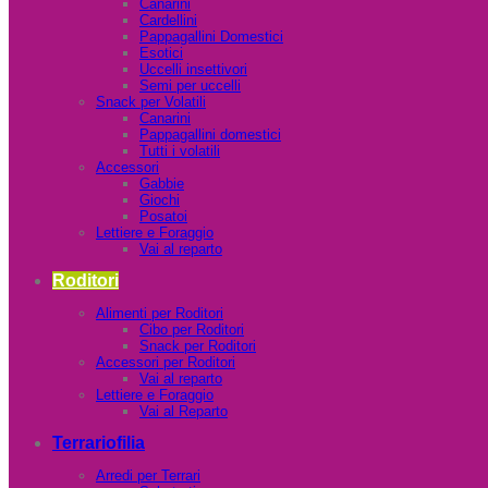
Canarini
Cardellini
Pappagallini Domestici
Esotici
Uccelli insettivori
Semi per uccelli
Snack per Volatili
Canarini
Pappagallini domestici
Tutti i volatili
Accessori
Gabbie
Giochi
Posatoi
Lettiere e Foraggio
Vai al reparto
Roditori
Alimenti per Roditori
Cibo per Roditori
Snack per Roditori
Accessori per Roditori
Vai al reparto
Lettiere e Foraggio
Vai al Reparto
Terrariofilia
Arredi per Terrari