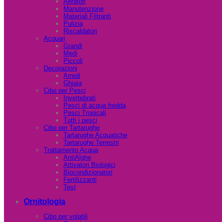
Aeratori
Manutenzione
Materiali Filtranti
Pulizia
Riscaldatori
Acquari
Grandi
Medi
Piccoli
Decorazioni
Arredi
Ghiaia
Cibo per Pesci
Invertebrati
Pesci di acqua fredda
Pesci Tropicali
Tutti i pesci
Cibo per Tartarughe
Tartarughe Acquatiche
Tartarughe Terrestri
Trattamento Acqua
AntiAlghe
Attivatori Biologici
Biocondizionatori
Fertilizzanti
Test
Ornitologia
Cibo per volatili