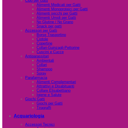
Cibo per Gatti
Alimenti Medicati per Gatti
Alimenti Monoproteici per Gatti
Alimenti secchi per Gatti
Alimenti Umidi per Gatti
No Glutine / No Grano
Snack per gatti
Accessori per Gatti
Borse Trasportino
Ciotole
Copertine
Collari-Guinzagli-Pettorine
Cuscini e Cucce
Antiparassitari
Ambientali
Collari
Shampoo
Spray
Parafarmacia
Alimenti Complementari
Attrattivi e Disabituanti
Collare Elisabettiano
Igiene e Salute
Giochi Gatti
Giochi per Gatti
Tiragraffi
Acquariologia
Accessori Tecnici