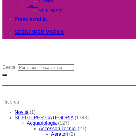
Substrati
Terrari
Vai al reparto
Punto vendita
SCEGLI PER MARCA
Cerca:
Ricerca
Novità
(1)
SCEGLI PER CATEGORIA
(1748)
Acquariologia
(127)
Accessori Tecnici
(27)
Aeratori
(2)