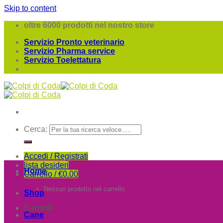
Skip to content
oltre 6000 prodotti nel nostro store
Servizio Pronto veterinario
Servizio Pharma service
Servizio Toelettatura
Cerca:
Accedi / Registrati
lista desideri
Home
Carrello /
€
0.00
Nessun prodotto nel carrello.
Shop
Carrello
Cane