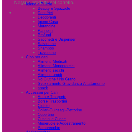
Nessun prodotto nel carrello.
Igiene e Pulizia
Beauty e Spazzole
Dentifrici
Deodoranti
Igiene Casa
Mutandine
Pannolini
Profumi
Sacchetti e Dispenser
Salviettine
Shampoo
Traversine
Cibo per cani
Alimenti Medicati
Alimenti Monoproteici
Alimenti secchi
Alimenti umidi
No Glutine / No Grano
Svezzamento-Gravidanza-Allattamento
snack
Accessori per Cani
Auto e Trasporto
Borse Trasportini
Ciotole
Collari-Guinzagli-Pettorine
Copertine
Cuscini e Cucce
Museruole e Addestramento
Paraorecchie