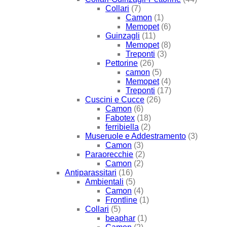
Collari
(7)
Camon
(1)
Memopet
(6)
Guinzagli
(11)
Memopet
(8)
Treponti
(3)
Pettorine
(26)
camon
(5)
Memopet
(4)
Treponti
(17)
Cuscini e Cucce
(26)
Camon
(6)
Fabotex
(18)
ferribiella
(2)
Museruole e Addestramento
(3)
Camon
(3)
Paraorecchie
(2)
Camon
(2)
Antiparassitari
(16)
Ambientali
(5)
Camon
(4)
Frontline
(1)
Collari
(5)
beaphar
(1)