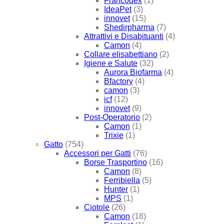
Francodex
(1)
IdeaPet
(3)
innovet
(15)
Shedirpharma
(7)
Attrattivi e Disabituanti
(4)
Camon
(4)
Collare elisabettiano
(2)
Igiene e Salute
(32)
Aurora Biofarma
(4)
Bfactory
(4)
camon
(3)
icf
(12)
innovet
(9)
Post-Operatorio
(2)
Camon
(1)
Trixie
(1)
Gatto
(754)
Accessori per Gatti
(76)
Borse Trasportino
(16)
Camon
(8)
Ferribiella
(5)
Hunter
(1)
MPS
(1)
Ciotole
(26)
Camon
(18)