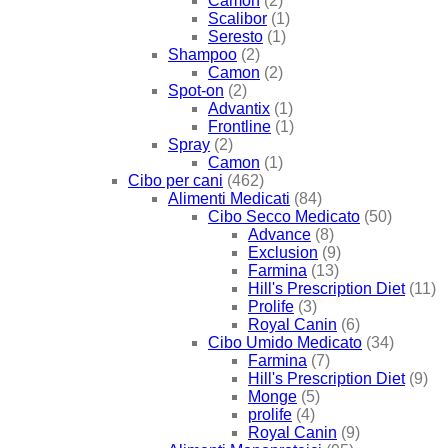
Camon
(2)
Scalibor
(1)
Seresto
(1)
Shampoo
(2)
Camon
(2)
Spot-on
(2)
Advantix
(1)
Frontline
(1)
Spray
(2)
Camon
(1)
Cibo per cani
(462)
Alimenti Medicati
(84)
Cibo Secco Medicato
(50)
Advance
(8)
Exclusion
(9)
Farmina
(13)
Hill's Prescription Diet
(11)
Prolife
(3)
Royal Canin
(6)
Cibo Umido Medicato
(34)
Farmina
(7)
Hill's Prescription Diet
(9)
Monge
(5)
prolife
(4)
Royal Canin
(9)