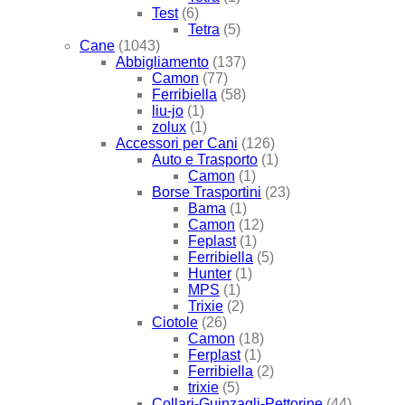
Test
(6)
Tetra
(5)
Cane
(1043)
Abbigliamento
(137)
Camon
(77)
Ferribiella
(58)
liu-jo
(1)
zolux
(1)
Accessori per Cani
(126)
Auto e Trasporto
(1)
Camon
(1)
Borse Trasportini
(23)
Bama
(1)
Camon
(12)
Feplast
(1)
Ferribiella
(5)
Hunter
(1)
MPS
(1)
Trixie
(2)
Ciotole
(26)
Camon
(18)
Ferplast
(1)
Ferribiella
(2)
trixie
(5)
Collari-Guinzagli-Pettorine
(44)