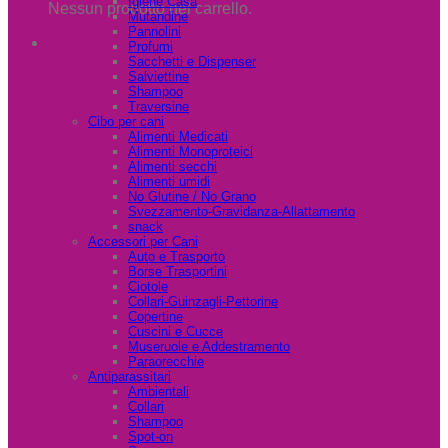
Igiene Casa
Nessun prodotto nel carrello.
Mutandine
Pannolini
Profumi
Sacchetti e Dispenser
Salviettine
Shampoo
Traversine
Cibo per cani
Alimenti Medicati
Alimenti Monoproteici
Alimenti secchi
Alimenti umidi
No Glutine / No Grano
Svezzamento-Gravidanza-Allattamento
snack
Accessori per Cani
Auto e Trasporto
Borse Trasportini
Ciotole
Collari-Guinzagli-Pettorine
Copertine
Cuscini e Cucce
Museruole e Addestramento
Paraorecchie
Antiparassitari
Ambientali
Collari
Shampoo
Spot-on