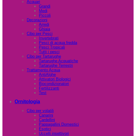
Acquari
Grandi
Medi
Piccoli
Decorazioni
Arredi
Ghiaia
Cibo per Pesci
Invertebrati
Pesci di acqua fredda
Pesci Tropicali
Tutti i pesci
Cibo per Tartarughe
Tartarughe Acquatiche
Tartarughe Terrestri
Trattamento Acqua
AntiAlghe
Attivatori Biologici
Biocondizionatori
Fertilizzanti
Test
Ornitologia
Cibo per volatili
Canarini
Cardellini
Pappagallini Domestici
Esotici
Uccelli insettivori