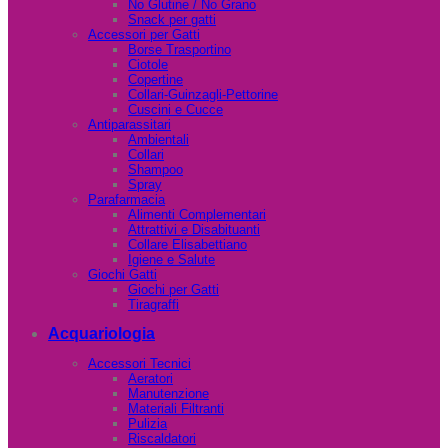
No Glutine / No Grano
Snack per gatti
Accessori per Gatti
Borse Trasportino
Ciotole
Copertine
Collari-Guinzagli-Pettorine
Cuscini e Cucce
Antiparassitari
Ambientali
Collari
Shampoo
Spray
Parafarmacia
Alimenti Complementari
Attrattivi e Disabituanti
Collare Elisabettiano
Igiene e Salute
Giochi Gatti
Giochi per Gatti
Tiragraffi
Acquariologia
Accessori Tecnici
Aeratori
Manutenzione
Materiali Filtranti
Pulizia
Riscaldatori