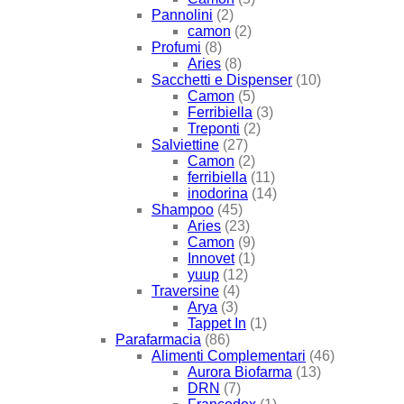
Pannolini
(2)
camon
(2)
Profumi
(8)
Aries
(8)
Sacchetti e Dispenser
(10)
Camon
(5)
Ferribiella
(3)
Treponti
(2)
Salviettine
(27)
Camon
(2)
ferribiella
(11)
inodorina
(14)
Shampoo
(45)
Aries
(23)
Camon
(9)
Innovet
(1)
yuup
(12)
Traversine
(4)
Arya
(3)
Tappet In
(1)
Parafarmacia
(86)
Alimenti Complementari
(46)
Aurora Biofarma
(13)
DRN
(7)