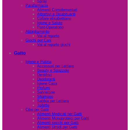
Spray
Parafarmacia
Alimenti Complementari
Attrattivi e Disabituanti
Collare elisabettiano
Igiene e Salute
Post-Operatorio
Abbigliamento
Vai al reparto
Giochi per Cani
Vai al reparto giochi
Gatto
Igiene e Pulizia
Accessori per Lettiere
Beauty e Spazzole
Dentifrici
Deodoranti
Igiene Casa
Profumi
Salviettine
Shampoo
Sabbia per Lettiera
Toilette
Cibo per Gatti
Alimenti Medicati per Gatti
Alimenti Monoproteici per Gatti
Alimenti secchi per Gatti
Alimenti Umidi per Gatti