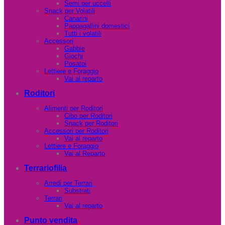
Semi per uccelli
Snack per Volatili
Canarini
Pappagallini domestici
Tutti i volatili
Accessori
Gabbie
Giochi
Posatoi
Lettiere e Foraggio
Vai al reparto
Roditori
Alimenti per Roditori
Cibo per Roditori
Snack per Roditori
Accessori per Roditori
Vai al reparto
Lettiere e Foraggio
Vai al Reparto
Terrariofilia
Arredi per Terrari
Substrati
Terrari
Vai al reparto
Punto vendita