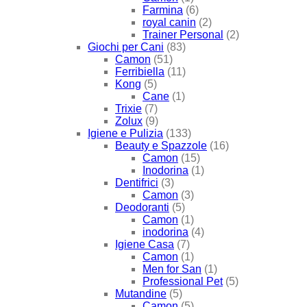
Farmina
(6)
royal canin
(2)
Trainer Personal
(2)
Giochi per Cani
(83)
Camon
(51)
Ferribiella
(11)
Kong
(5)
Cane
(1)
Trixie
(7)
Zolux
(9)
Igiene e Pulizia
(133)
Beauty e Spazzole
(16)
Camon
(15)
Inodorina
(1)
Dentifrici
(3)
Camon
(3)
Deodoranti
(5)
Camon
(1)
inodorina
(4)
Igiene Casa
(7)
Camon
(1)
Men for San
(1)
Professional Pet
(5)
Mutandine
(5)
Camon
(5)