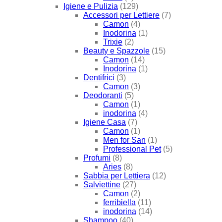
Igiene e Pulizia
(129)
Accessori per Lettiere
(7)
Camon
(4)
Inodorina
(1)
Trixie
(2)
Beauty e Spazzole
(15)
Camon
(14)
Inodorina
(1)
Dentifrici
(3)
Camon
(3)
Deodoranti
(5)
Camon
(1)
inodorina
(4)
Igiene Casa
(7)
Camon
(1)
Men for San
(1)
Professional Pet
(5)
Profumi
(8)
Aries
(8)
Sabbia per Lettiera
(12)
Salviettine
(27)
Camon
(2)
ferribiella
(11)
inodorina
(14)
Shampoo
(40)