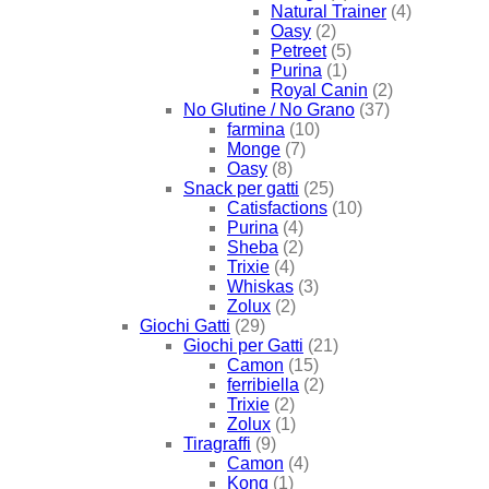
Natural Trainer
(4)
Oasy
(2)
Petreet
(5)
Purina
(1)
Royal Canin
(2)
No Glutine / No Grano
(37)
farmina
(10)
Monge
(7)
Oasy
(8)
Snack per gatti
(25)
Catisfactions
(10)
Purina
(4)
Sheba
(2)
Trixie
(4)
Whiskas
(3)
Zolux
(2)
Giochi Gatti
(29)
Giochi per Gatti
(21)
Camon
(15)
ferribiella
(2)
Trixie
(2)
Zolux
(1)
Tiragraffi
(9)
Camon
(4)
Kong
(1)