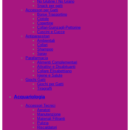
No Glutine / No Grano
Snack per gatti
Accessori per Gatti
Borse Trasportino
Ciotole
Copertine
Collari-Guinzagli-Pettorine
Cuscini e Cucce
Antiparassitari
Ambientali
Collari
Shampoo
Spray
Parafarmacia
Alimenti Complementari
Attrattivi e Disabituanti
Collare Elisabettiano
Igiene e Salute
Giochi Gatti
Giochi per Gatti
Tiragraffi
Acquariologia
Accessori Tecnici
Aeratori
Manutenzione
Materiali Filtranti
Pulizia
Riscaldatori