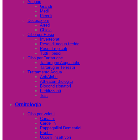
Acquari
Grandi
Medi
Piccoli
Decorazioni
Arredi
Ghiaia
Cibo per Pesci
Invertebrati
Pesci di acqua fredda
Pesci Tropicali
Tutti i pesci
Cibo per Tartarughe
Tartarughe Acquatiche
Tartarughe Terrestri
Trattamento Acqua
AntiAlghe
Attivatori Biologici
Biocondizionatori
Fertilizzanti
Test
Ornitologia
Cibo per volatili
Canarini
Cardellini
Pappagallini Domestici
Esotici
Uccelli insettivori