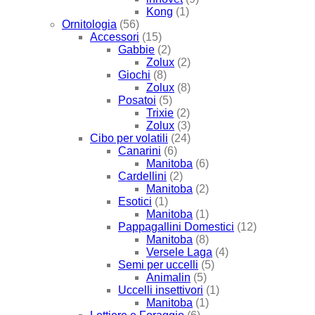
Kong
(1)
Ornitologia
(56)
Accessori
(15)
Gabbie
(2)
Zolux
(2)
Giochi
(8)
Zolux
(8)
Posatoi
(5)
Trixie
(2)
Zolux
(3)
Cibo per volatili
(24)
Canarini
(6)
Manitoba
(6)
Cardellini
(2)
Manitoba
(2)
Esotici
(1)
Manitoba
(1)
Pappagallini Domestici
(12)
Manitoba
(8)
Versele Laga
(4)
Semi per uccelli
(5)
Animalin
(5)
Uccelli insettivori
(1)
Manitoba
(1)