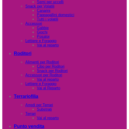
Semi per uccelli
Snack per Volatili
Canarini
Pappagallini domestici
Tutti i volatili
Accessori
Gabbie
Giochi
Posatoi
Lettiere e Foraggio
Vai al reparto
Roditori
Alimenti per Roditori
Cibo per Roditori
Snack per Roditori
Accessori per Roditori
Vai al reparto
Lettiere e Foraggio
Vai al Reparto
Terrariofilia
Arredi per Terrari
Substrati
Terrari
Vai al reparto
Punto vendita