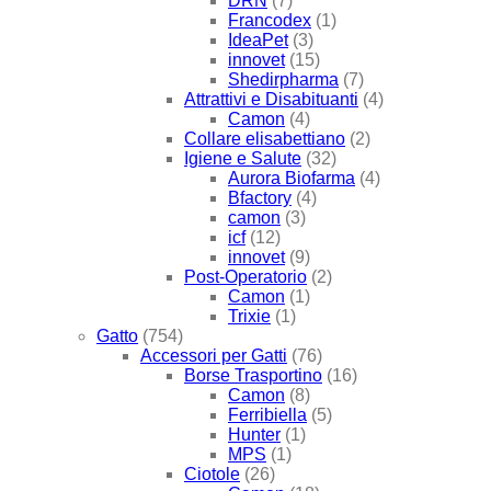
DRN
(7)
Francodex
(1)
IdeaPet
(3)
innovet
(15)
Shedirpharma
(7)
Attrattivi e Disabituanti
(4)
Camon
(4)
Collare elisabettiano
(2)
Igiene e Salute
(32)
Aurora Biofarma
(4)
Bfactory
(4)
camon
(3)
icf
(12)
innovet
(9)
Post-Operatorio
(2)
Camon
(1)
Trixie
(1)
Gatto
(754)
Accessori per Gatti
(76)
Borse Trasportino
(16)
Camon
(8)
Ferribiella
(5)
Hunter
(1)
MPS
(1)
Ciotole
(26)