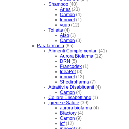
Shampoo
(40)
Aries
(23)
Camon
(4)
Innovet
(1)
yuup
(12)
Toilette
(4)
Also
(1)
Camon
(3)
Parafarmacia
(85)
Alimenti Complementari
(41)
Aurora Biofarma
(12)
DRN
(5)
Francodex
(1)
IdeaPet
(3)
innovet
(13)
Shedirpharma
(7)
Attrattivi e Disabituanti
(4)
Camon
(4)
Collare Elisabettiano
(1)
Igiene e Salute
(39)
aurora biofarma
(4)
Bfactory
(4)
Camon
(9)
icf
(12)
innovet
(9)