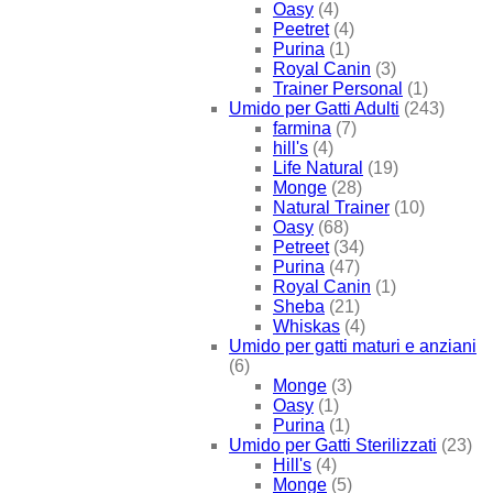
Oasy
(4)
Peetret
(4)
Purina
(1)
Royal Canin
(3)
Trainer Personal
(1)
Umido per Gatti Adulti
(243)
farmina
(7)
hill's
(4)
Life Natural
(19)
Monge
(28)
Natural Trainer
(10)
Oasy
(68)
Petreet
(34)
Purina
(47)
Royal Canin
(1)
Sheba
(21)
Whiskas
(4)
Umido per gatti maturi e anziani
(6)
Monge
(3)
Oasy
(1)
Purina
(1)
Umido per Gatti Sterilizzati
(23)
Hill's
(4)
Monge
(5)