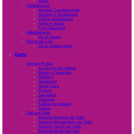
Spray
Parafarmacia
Alimenti Complementari
Attrattivi e Disabituanti
Collare elisabettiano
Igiene e Salute
Post-Operatorio
Abbigliamento
Vai al reparto
Giochi per Cani
Vai al reparto giochi
Gatto
Igiene e Pulizia
Accessori per Lettiere
Beauty e Spazzole
Dentifrici
Deodoranti
Igiene Casa
Profumi
Salviettine
Shampoo
Sabbia per Lettiera
Toilette
Cibo per Gatti
Alimenti Medicati per Gatti
Alimenti Monoproteici per Gatti
Alimenti secchi per Gatti
Alimenti Umidi per Gatti