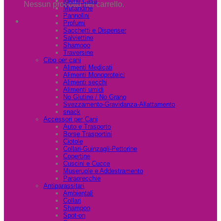
Igiene Casa
Nessun prodotto nel carrello.
Mutandine
Pannolini
Profumi
Sacchetti e Dispenser
Salviettine
Shampoo
Traversine
Cibo per cani
Alimenti Medicati
Alimenti Monoproteici
Alimenti secchi
Alimenti umidi
No Glutine / No Grano
Svezzamento-Gravidanza-Allattamento
snack
Accessori per Cani
Auto e Trasporto
Borse Trasportini
Ciotole
Collari-Guinzagli-Pettorine
Copertine
Cuscini e Cucce
Museruole e Addestramento
Paraorecchie
Antiparassitari
Ambientali
Collari
Shampoo
Spot-on