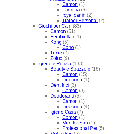
Camon
(1)
Farmina
(6)
royal canin
(2)
Trainer Personal
(2)
Giochi per Cani
(83)
Camon
(51)
Ferribiella
(11)
Kong
(5)
Cane
(1)
Trixie
(7)
Zolux
(9)
Igiene e Pulizia
(133)
Beauty e Spazzole
(16)
Camon
(15)
Inodorina
(1)
Dentifrici
(3)
Camon
(3)
Deodoranti
(5)
Camon
(1)
inodorina
(4)
Igiene Casa
(7)
Camon
(1)
Men for San
(1)
Professional Pet
(5)
Mutandine
(5)