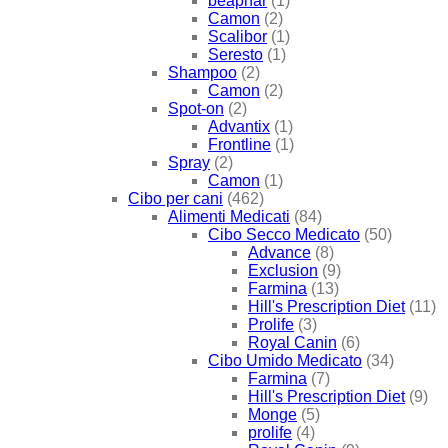
beaphar
(1)
Camon
(2)
Scalibor
(1)
Seresto
(1)
Shampoo
(2)
Camon
(2)
Spot-on
(2)
Advantix
(1)
Frontline
(1)
Spray
(2)
Camon
(1)
Cibo per cani
(462)
Alimenti Medicati
(84)
Cibo Secco Medicato
(50)
Advance
(8)
Exclusion
(9)
Farmina
(13)
Hill's Prescription Diet
(11)
Prolife
(3)
Royal Canin
(6)
Cibo Umido Medicato
(34)
Farmina
(7)
Hill's Prescription Diet
(9)
Monge
(5)
prolife
(4)