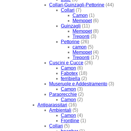
Collari-Guinzagli-Pettorine
(44)
Collari
(7)
Camon
(1)
Memopet
(6)
Guinzagli
(11)
Memopet
(8)
Treponti
(3)
Pettorine
(26)
camon
(5)
Memopet
(4)
Treponti
(17)
Cuscini e Cucce
(26)
Camon
(6)
Fabotex
(18)
ferribiella
(2)
Museruole e Addestramento
(3)
Camon
(3)
Paraorecchie
(2)
Camon
(2)
Antiparassitari
(16)
Ambientali
(5)
Camon
(4)
Frontline
(1)
Collari
(5)