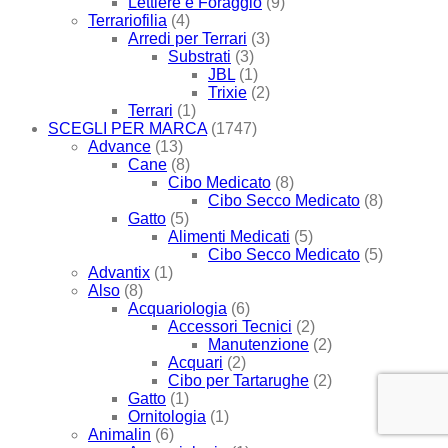
Lettiere e Foraggio
(9)
Terrariofilia
(4)
Arredi per Terrari
(3)
Substrati
(3)
JBL
(1)
Trixie
(2)
Terrari
(1)
SCEGLI PER MARCA
(1747)
Advance
(13)
Cane
(8)
Cibo Medicato
(8)
Cibo Secco Medicato
(8)
Gatto
(5)
Alimenti Medicati
(5)
Cibo Secco Medicato
(5)
Advantix
(1)
Also
(8)
Acquariologia
(6)
Accessori Tecnici
(2)
Manutenzione
(2)
Acquari
(2)
Cibo per Tartarughe
(2)
Gatto
(1)
Ornitologia
(1)
Animalin
(6)