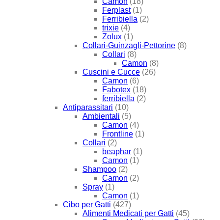
Camon
(18)
Ferplast
(1)
Ferribiella
(2)
trixie
(4)
Zolux
(1)
Collari-Guinzagli-Pettorine
(8)
Collari
(8)
Camon
(8)
Cuscini e Cucce
(26)
Camon
(6)
Fabotex
(18)
ferribiella
(2)
Antiparassitari
(10)
Ambientali
(5)
Camon
(4)
Frontline
(1)
Collari
(2)
beaphar
(1)
Camon
(1)
Shampoo
(2)
Camon
(2)
Spray
(1)
Camon
(1)
Cibo per Gatti
(427)
Alimenti Medicati per Gatti
(45)