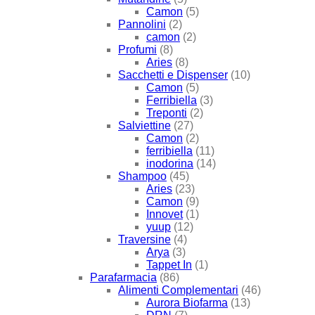
Camon
(5)
Pannolini
(2)
camon
(2)
Profumi
(8)
Aries
(8)
Sacchetti e Dispenser
(10)
Camon
(5)
Ferribiella
(3)
Treponti
(2)
Salviettine
(27)
Camon
(2)
ferribiella
(11)
inodorina
(14)
Shampoo
(45)
Aries
(23)
Camon
(9)
Innovet
(1)
yuup
(12)
Traversine
(4)
Arya
(3)
Tappet In
(1)
Parafarmacia
(86)
Alimenti Complementari
(46)
Aurora Biofarma
(13)