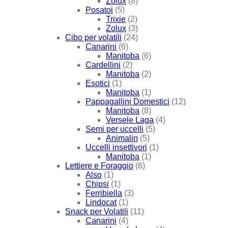
Zolux
(8)
Posatoi
(5)
Trixie
(2)
Zolux
(3)
Cibo per volatili
(24)
Canarini
(6)
Manitoba
(6)
Cardellini
(2)
Manitoba
(2)
Esotici
(1)
Manitoba
(1)
Pappagallini Domestici
(12)
Manitoba
(8)
Versele Laga
(4)
Semi per uccelli
(5)
Animalin
(5)
Uccelli insettivori
(1)
Manitoba
(1)
Lettiere e Foraggio
(6)
Also
(1)
Chipsi
(1)
Ferribiella
(3)
Lindocat
(1)
Snack per Volatili
(11)
Canarini
(4)