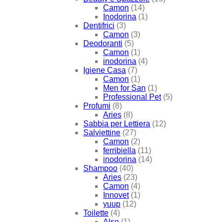
Camon
(14)
Inodorina
(1)
Dentifrici
(3)
Camon
(3)
Deodoranti
(5)
Camon
(1)
inodorina
(4)
Igiene Casa
(7)
Camon
(1)
Men for San
(1)
Professional Pet
(5)
Profumi
(8)
Aries
(8)
Sabbia per Lettiera
(12)
Salviettine
(27)
Camon
(2)
ferribiella
(11)
inodorina
(14)
Shampoo
(40)
Aries
(23)
Camon
(4)
Innovet
(1)
yuup
(12)
Toilette
(4)
Also
(1)