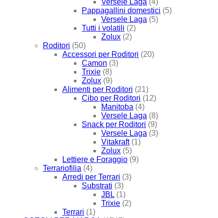
Versele Laga
(4)
Pappagallini domestici
(5)
Versele Laga
(5)
Tutti i volatili
(2)
Zolux
(2)
Roditori
(50)
Accessori per Roditori
(20)
Camon
(3)
Trixie
(8)
Zolux
(9)
Alimenti per Roditori
(21)
Cibo per Roditori
(12)
Manitoba
(4)
Versele Laga
(8)
Snack per Roditori
(9)
Versele Laga
(3)
Vitakraft
(1)
Zolux
(5)
Lettiere e Foraggio
(9)
Terrariofilia
(4)
Arredi per Terrari
(3)
Substrati
(3)
JBL
(1)
Trixie
(2)
Terrari
(1)