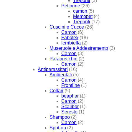
Treponti
(3)
Pettorine
(26)
camon
(5)
Memopet
(4)
Treponti
(17)
Cuscini e Cucce
(26)
Camon
(6)
Fabotex
(18)
ferribiella
(2)
Museruole e Addestramento
(3)
Camon
(3)
Paraorecchie
(2)
Camon
(2)
Antiparassitari
(16)
Ambientali
(5)
Camon
(4)
Frontline
(1)
Collari
(5)
beaphar
(1)
Camon
(2)
Scalibor
(1)
Seresto
(1)
Shampoo
(2)
Camon
(2)
Spot-on
(2)