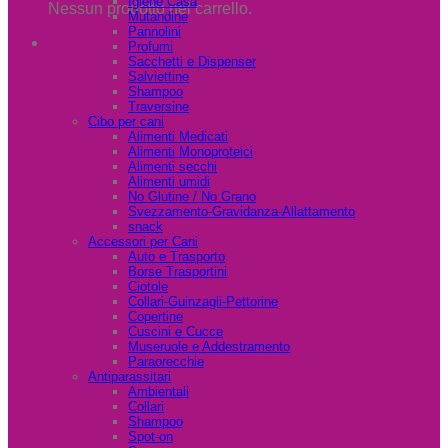
Igiene Casa
Nessun prodotto nel carrello.
Mutandine
Pannolini
Profumi
Sacchetti e Dispenser
Salviettine
Shampoo
Traversine
Cibo per cani
Alimenti Medicati
Alimenti Monoproteici
Alimenti secchi
Alimenti umidi
No Glutine / No Grano
Svezzamento-Gravidanza-Allattamento
snack
Accessori per Cani
Auto e Trasporto
Borse Trasportini
Ciotole
Collari-Guinzagli-Pettorine
Copertine
Cuscini e Cucce
Museruole e Addestramento
Paraorecchie
Antiparassitari
Ambientali
Collari
Shampoo
Spot-on