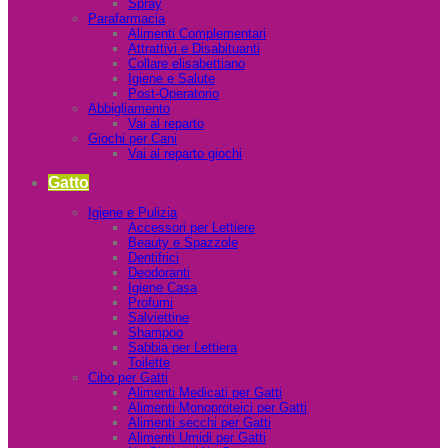
Spray
Parafarmacia
Alimenti Complementari
Attrattivi e Disabituanti
Collare elisabettiano
Igiene e Salute
Post-Operatorio
Abbigliamento
Vai al reparto
Giochi per Cani
Vai al reparto giochi
Gatto
Igiene e Pulizia
Accessori per Lettiere
Beauty e Spazzole
Dentifrici
Deodoranti
Igiene Casa
Profumi
Salviettine
Shampoo
Sabbia per Lettiera
Toilette
Cibo per Gatti
Alimenti Medicati per Gatti
Alimenti Monoproteici per Gatti
Alimenti secchi per Gatti
Alimenti Umidi per Gatti