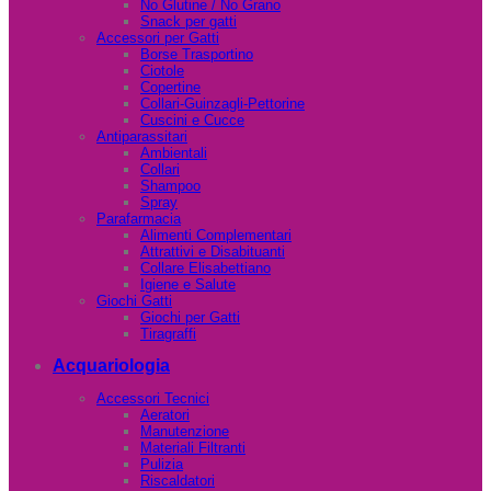
No Glutine / No Grano
Snack per gatti
Accessori per Gatti
Borse Trasportino
Ciotole
Copertine
Collari-Guinzagli-Pettorine
Cuscini e Cucce
Antiparassitari
Ambientali
Collari
Shampoo
Spray
Parafarmacia
Alimenti Complementari
Attrattivi e Disabituanti
Collare Elisabettiano
Igiene e Salute
Giochi Gatti
Giochi per Gatti
Tiragraffi
Acquariologia
Accessori Tecnici
Aeratori
Manutenzione
Materiali Filtranti
Pulizia
Riscaldatori