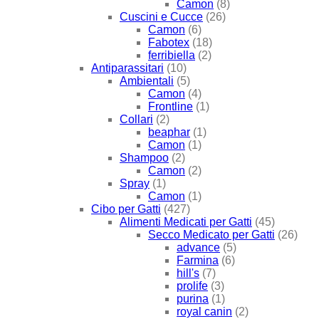
Camon
(8)
Cuscini e Cucce
(26)
Camon
(6)
Fabotex
(18)
ferribiella
(2)
Antiparassitari
(10)
Ambientali
(5)
Camon
(4)
Frontline
(1)
Collari
(2)
beaphar
(1)
Camon
(1)
Shampoo
(2)
Camon
(2)
Spray
(1)
Camon
(1)
Cibo per Gatti
(427)
Alimenti Medicati per Gatti
(45)
Secco Medicato per Gatti
(26)
advance
(5)
Farmina
(6)
hill's
(7)
prolife
(3)
purina
(1)
royal canin
(2)