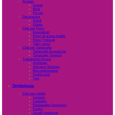
Acquari
Grandi
Medi
Piccoli
Decorazioni
Arredi
Ghiaia
Cibo per Pesci
Invertebrati
Pesci di acqua fredda
Pesci Tropicali
Tutti i pesci
Cibo per Tartarughe
Tartarughe Acquatiche
Tartarughe Terrestri
Trattamento Acqua
AntiAlghe
Attivatori Biologici
Biocondizionatori
Fertilizzanti
Test
Ornitologia
Cibo per volatili
Canarini
Cardellini
Pappagallini Domestici
Esotici
Uccelli insettivori