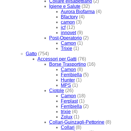
Collare elisabettiano
(2)
Igiene e Salute
(32)
Aurora Biofarma
(4)
Bfactory
(4)
camon
(3)
icf
(12)
innovet
(9)
Post-Operatorio
(2)
Camon
(1)
Trixie
(1)
Gatto
(754)
Accessori per Gatti
(76)
Borse Trasportino
(16)
Camon
(8)
Ferribiella
(5)
Hunter
(1)
MPS
(1)
Ciotole
(26)
Camon
(18)
Ferplast
(1)
Ferribiella
(2)
trixie
(4)
Zolux
(1)
Collari-Guinzagli-Pettorine
(8)
Collari
(8)