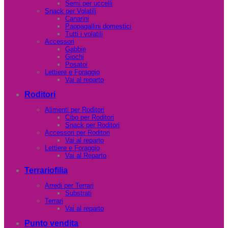
Semi per uccelli
Snack per Volatili
Canarini
Pappagallini domestici
Tutti i volatili
Accessori
Gabbie
Giochi
Posatoi
Lettiere e Foraggio
Vai al reparto
Roditori
Alimenti per Roditori
Cibo per Roditori
Snack per Roditori
Accessori per Roditori
Vai al reparto
Lettiere e Foraggio
Vai al Reparto
Terrariofilia
Arredi per Terrari
Substrati
Terrari
Vai al reparto
Punto vendita