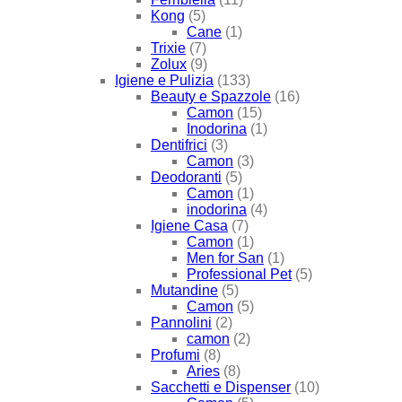
Kong
(5)
Cane
(1)
Trixie
(7)
Zolux
(9)
Igiene e Pulizia
(133)
Beauty e Spazzole
(16)
Camon
(15)
Inodorina
(1)
Dentifrici
(3)
Camon
(3)
Deodoranti
(5)
Camon
(1)
inodorina
(4)
Igiene Casa
(7)
Camon
(1)
Men for San
(1)
Professional Pet
(5)
Mutandine
(5)
Camon
(5)
Pannolini
(2)
camon
(2)
Profumi
(8)
Aries
(8)
Sacchetti e Dispenser
(10)