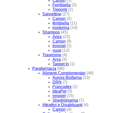
Camon
(5)
Ferribiella
(3)
Treponti
(2)
Salviettine
(27)
Camon
(2)
ferribiella
(11)
inodorina
(14)
Shampoo
(45)
Aries
(23)
Camon
(9)
Innovet
(1)
yuup
(12)
Traversine
(4)
Arya
(3)
Tappet In
(1)
Parafarmacia
(86)
Alimenti Complementari
(46)
Aurora Biofarma
(13)
DRN
(7)
Francodex
(1)
IdeaPet
(3)
innovet
(15)
Shedirpharma
(7)
Attrattivi e Disabituanti
(4)
Camon
(4)