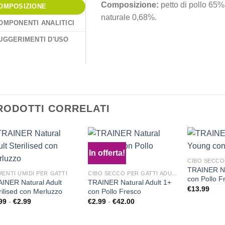
Composizione:
petto di pollo 65%
OMPOSIZIONE
naturale 0,68%.
OMPONENTI ANALITICI
UGGERIMENTI D'USO
RODOTTI CORRELATI
In offerta!
CIBO SECCO
TRAINER Na
MENTI UMIDI PER GATTI
CIBO SECCO PER GATTI ADULTI
con Pollo F
Aggiungi
Aggiungi
INER Natural Adult
TRAINER Natural Adult 1+
alla lista
alla lista
€
13.99
rilised con Merluzzo
con Pollo Fresco
dei
dei
99
-
€
2.99
Fascia
€
2.99
-
€
42.00
Fascia
desideri
desideri
di
di
prezzo:
prezzo:
da
da