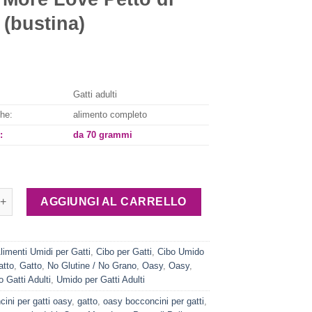
 (bustina)
Gatti adulti
che:
alimento completo
:
da 70 grammi
Love Petto di Pollo (bustina) quantità
AGGIUNGI AL CARRELLO
limenti Umidi per Gatti
,
Cibo per Gatti
,
Cibo Umido
atto
,
Gatto
,
No Glutine / No Grano
,
Oasy
,
Oasy
,
 Gatti Adulti
,
Umido per Gatti Adulti
ini per gatti oasy
,
gatto
,
oasy bocconcini per gatti
,