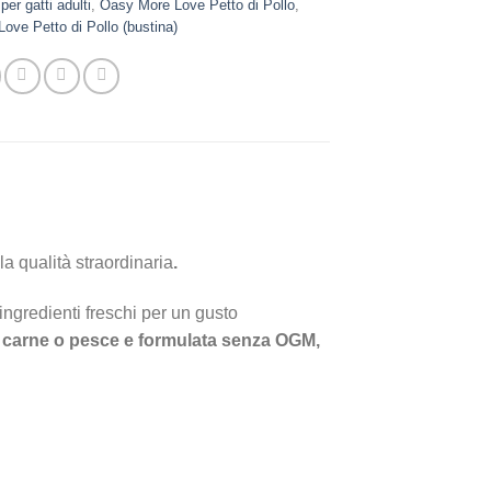
per gatti adulti
,
Oasy More Love Petto di Pollo
,
ove Petto di Pollo (bustina)
la qualità straordinaria
.
 ingredienti freschi per un gusto
 carne o pesce e formulata senza OGM,