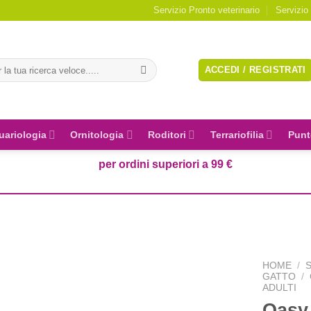
Servizio Pronto veterinario
Servizio
a:
ACCEDI / REGISTRATI
uariologia
Ornitologia
Roditori
Terrariofilia
Punt
per ordini superiori a 99 €
HOME
/
GATTO
/
ADULTI
Oasy 