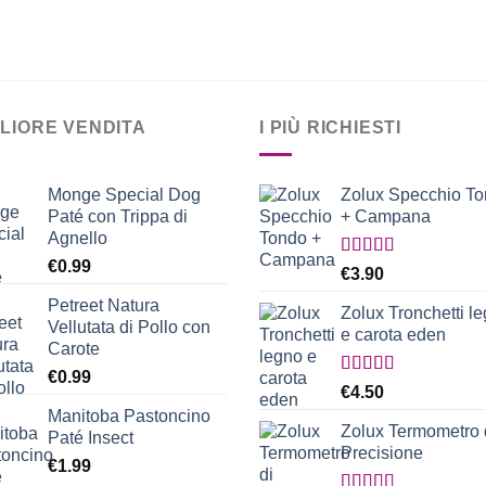
GLIORE VENDITA
I PIÙ RICHIESTI
Monge Special Dog
Zolux Specchio T
Paté con Trippa di
+ Campana
Agnello
€
0.99
Valutato
€
3.90
5.00
su 5
Petreet Natura
Zolux Tronchetti l
Vellutata di Pollo con
e carota eden
Carote
€
0.99
Valutato
€
4.50
5.00
su 5
Manitoba Pastoncino
Zolux Termometro 
Paté Insect
Precisione
€
1.99