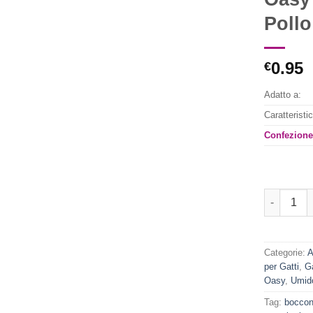
Pollo
Aggiungi
alla lista
dei
0.95
€
desideri
Adatto a:
Caratteristi
Confezione
Oasy More 
Categorie:
A
per Gatti
,
G
Oasy
,
Umido
Tag:
bocconc