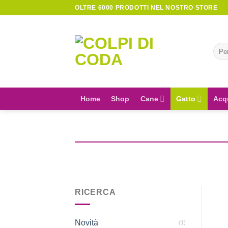
Skip
OLTRE 6000 PRODOTTI NEL NOSTRO STORE
to
content
Cerc
Home
Shop
Cane
Gatto
Acq
RICERCA
Novità
(1)