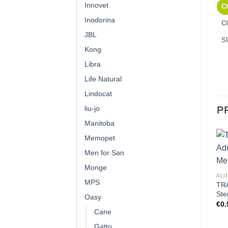
Innovet
C
Inodorina
C
JBL
S
Kong
Libra
Life Natural
Lindocat
P
liu-jo
Manitoba
Memopet
Men for San
Monge
ALI
MPS
TRA
Ste
Oasy
€
0.
Cane
Gatto