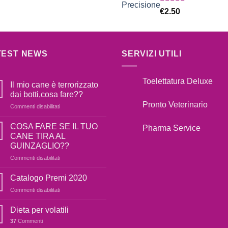
Valutato
€
2.50
5.00
su 5
TEST NEWS
SERVIZI UTILI
Toelettatura Deluxe
Il mio cane è terrorizzato
dai botti,cosa fare??
Pronto Veterinario
Commenti disabilitati
su
Il
mio
COSA FARE SE IL TUO
Pharma Service
cane
CANE TIRA AL
è
GUINZAGLIO??
terrorizzato
Commenti disabilitati
su
dai
COSA
botti,cosa
FARE
fare??
Catalogo Premi 2020
SE
Commenti disabilitati
su
IL
Catalogo
TUO
Premi
Dieta per volatili
CANE
2020
TIRA
37
Commenti
AL