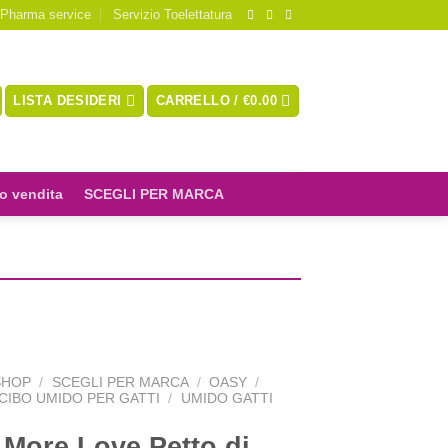
 Pharma service
Servizio Toelettatura
LISTA DESIDERI
CARRELLO /
€
0.00
o vendita
SCEGLI PER MARCA
SHOP
/
SCEGLI PER MARCA
/
OASY
/
CIBO UMIDO PER GATTI
/
UMIDO GATTI
More Love Petto di