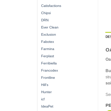
Catisfactions
Chipsi
DRN
Ever Clean
Exclusion
DE
Fabotex
Farmina
O
Ferplast
Oa
Ferribiella
Francodex
Bu
str
Frontline
soi
Hill's
Hunter
Sen
icf
P
IdeaPet