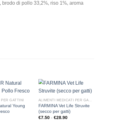
, brodo di pollo 33,2%, riso 1%, aroma
PER VISIONARE
TUTTI GLI
ALIMENTI PER
GATTI
CLICCA QUI
 PER GATTINI
ALIMENTI MEDICATI PER GATTI
tural Young
FARMINA Vet Life Struvite
resco
(secco per gatti)
Aggiungi
Aggiungi
Ag
alla lista
alla lista
al
€
7.50
-
€
28.90
Fascia
dei
dei
di
desideri
desideri
d
prezzo:
da
€7.50
a