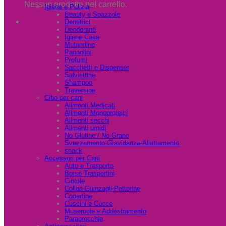
Nessun prodotto nel carrello.
Igiene e Pulizia
Beauty e Spazzole
Dentifrici
Deodoranti
Igiene Casa
Mutandine
Pannolini
Profumi
Sacchetti e Dispenser
Salviettine
Shampoo
Traversine
Cibo per cani
Alimenti Medicati
Alimenti Monoproteici
Alimenti secchi
Alimenti umidi
No Glutine / No Grano
Svezzamento-Gravidanza-Allattamento
snack
Accessori per Cani
Auto e Trasporto
Borse Trasportini
Ciotole
Collari-Guinzagli-Pettorine
Copertine
Cuscini e Cucce
Museruole e Addestramento
Paraorecchie