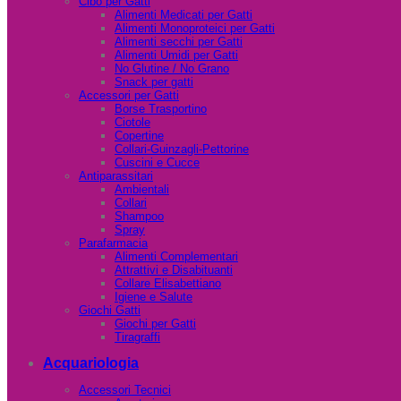
Cibo per Gatti
Alimenti Medicati per Gatti
Alimenti Monoproteici per Gatti
Alimenti secchi per Gatti
Alimenti Umidi per Gatti
No Glutine / No Grano
Snack per gatti
Accessori per Gatti
Borse Trasportino
Ciotole
Copertine
Collari-Guinzagli-Pettorine
Cuscini e Cucce
Antiparassitari
Ambientali
Collari
Shampoo
Spray
Parafarmacia
Alimenti Complementari
Attrattivi e Disabituanti
Collare Elisabettiano
Igiene e Salute
Giochi Gatti
Giochi per Gatti
Tiragraffi
Acquariologia
Accessori Tecnici