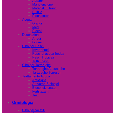
Aeratori
Manutenzione
Materiali Filtranti
Pulizia
Riscaldatori
Acquari
Grandi
Medi
Piccoli
Decorazioni
Arredi
Ghiaia
Cibo per Pesci
Invertebrati
Pesci di acqua fredda
Pesci Tropicali
Tutti i pesci
Cibo per Tartarughe
Tartarughe Acquatiche
Tartarughe Terrestri
Trattamento Acqua
AntiAlghe
Attivatori Biologici
Biocondizionatori
Fertilizzanti
Test
Ornitologia
Cibo per volatili