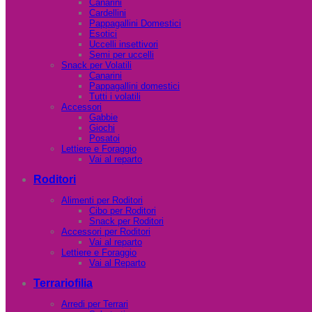
Canarini
Cardellini
Pappagallini Domestici
Esotici
Uccelli insettivori
Semi per uccelli
Snack per Volatili
Canarini
Pappagallini domestici
Tutti i volatili
Accessori
Gabbie
Giochi
Posatoi
Lettiere e Foraggio
Vai al reparto
Roditori
Alimenti per Roditori
Cibo per Roditori
Snack per Roditori
Accessori per Roditori
Vai al reparto
Lettiere e Foraggio
Vai al Reparto
Terrariofilia
Arredi per Terrari