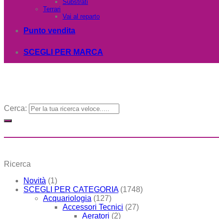
Substrati
Terrari
Vai al reparto
Punto vendita
SCEGLI PER MARCA
Cerca:
Ricerca
Novità
(1)
SCEGLI PER CATEGORIA
(1748)
Acquariologia
(127)
Accessori Tecnici
(27)
Aeratori
(2)