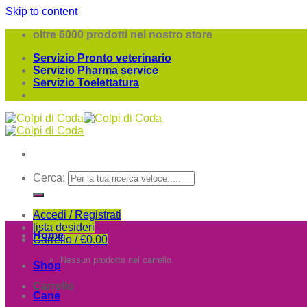
Skip to content
oltre 6000 prodotti nel nostro store
Servizio Pronto veterinario
Servizio Pharma service
Servizio Toelettatura
Cerca:
Accedi / Registrati
lista desideri
Home
Carrello /
€
0.00
Nessun prodotto nel carrello.
Shop
Carrello
Cane