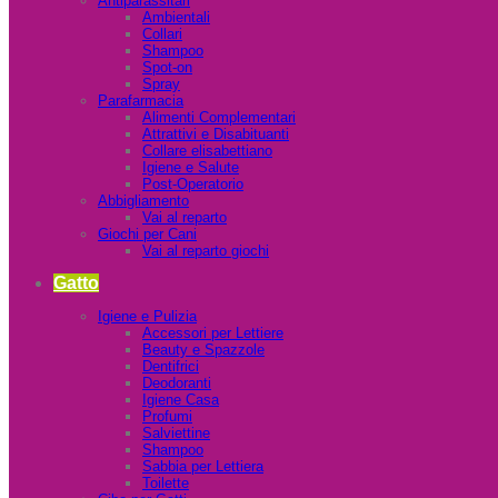
Antiparassitari
Ambientali
Collari
Shampoo
Spot-on
Spray
Parafarmacia
Alimenti Complementari
Attrattivi e Disabituanti
Collare elisabettiano
Igiene e Salute
Post-Operatorio
Abbigliamento
Vai al reparto
Giochi per Cani
Vai al reparto giochi
Gatto
Igiene e Pulizia
Accessori per Lettiere
Beauty e Spazzole
Dentifrici
Deodoranti
Igiene Casa
Profumi
Salviettine
Shampoo
Sabbia per Lettiera
Toilette