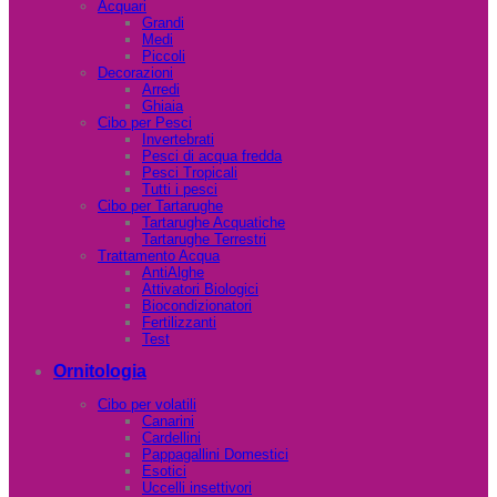
Acquari
Grandi
Medi
Piccoli
Decorazioni
Arredi
Ghiaia
Cibo per Pesci
Invertebrati
Pesci di acqua fredda
Pesci Tropicali
Tutti i pesci
Cibo per Tartarughe
Tartarughe Acquatiche
Tartarughe Terrestri
Trattamento Acqua
AntiAlghe
Attivatori Biologici
Biocondizionatori
Fertilizzanti
Test
Ornitologia
Cibo per volatili
Canarini
Cardellini
Pappagallini Domestici
Esotici
Uccelli insettivori