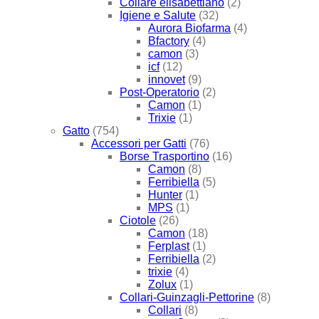
Collare elisabettiano
(2)
Igiene e Salute
(32)
Aurora Biofarma
(4)
Bfactory
(4)
camon
(3)
icf
(12)
innovet
(9)
Post-Operatorio
(2)
Camon
(1)
Trixie
(1)
Gatto
(754)
Accessori per Gatti
(76)
Borse Trasportino
(16)
Camon
(8)
Ferribiella
(5)
Hunter
(1)
MPS
(1)
Ciotole
(26)
Camon
(18)
Ferplast
(1)
Ferribiella
(2)
trixie
(4)
Zolux
(1)
Collari-Guinzagli-Pettorine
(8)
Collari
(8)