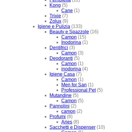
Kong
(5)
Cane
(1)
Trixie
(7)
Zolux
(9)
Igiene e Pulizia
(133)
Beauty e Spazzole
(16)
Camon
(15)
Inodorina
(1)
Dentifrici
(3)
Camon
(3)
Deodoranti
(5)
Camon
(1)
inodorina
(4)
Igiene Casa
(7)
Camon
(1)
Men for San
(1)
Professional Pet
(5)
Mutandine
(5)
Camon
(5)
Pannolini
(2)
camon
(2)
Profumi
(8)
Aries
(8)
Sacchetti e Dispenser
(10)