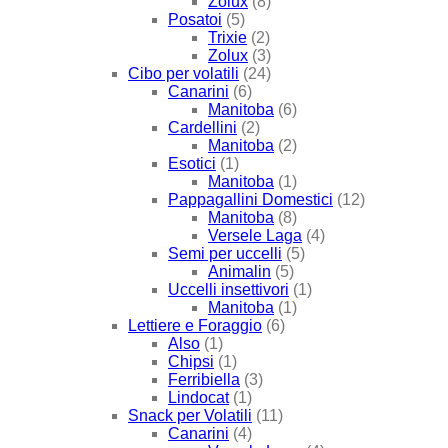
Zolux
(8)
Posatoi
(5)
Trixie
(2)
Zolux
(3)
Cibo per volatili
(24)
Canarini
(6)
Manitoba
(6)
Cardellini
(2)
Manitoba
(2)
Esotici
(1)
Manitoba
(1)
Pappagallini Domestici
(12)
Manitoba
(8)
Versele Laga
(4)
Semi per uccelli
(5)
Animalin
(5)
Uccelli insettivori
(1)
Manitoba
(1)
Lettiere e Foraggio
(6)
Also
(1)
Chipsi
(1)
Ferribiella
(3)
Lindocat
(1)
Snack per Volatili
(11)
Canarini
(4)