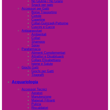
No Glutine / No Grano
Snack per gatti
Accessori per Gatti
Borse Trasportino
Ciotole
Copertine
Collari-Guinzagli-Pettorine
Cuscini e Cucce
Antiparassitari
Ambientali
Collari
Shampoo
Spray
Parafarmacia
Alimenti Complementari
Attrattivi e Disabituanti
Collare Elisabettiano
Igiene e Salute
Giochi Gatti
Giochi per Gatti
Tiragraffi
Acquariologia
Accessori Tecnici
Aeratori
Manutenzione
Materiali Filtranti
Pulizia
Riscaldatori