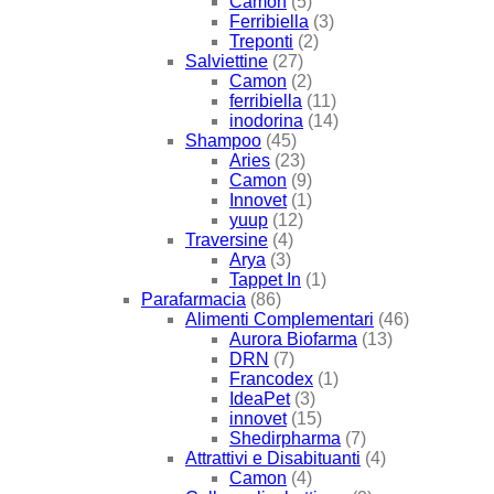
Camon
(5)
Ferribiella
(3)
Treponti
(2)
Salviettine
(27)
Camon
(2)
ferribiella
(11)
inodorina
(14)
Shampoo
(45)
Aries
(23)
Camon
(9)
Innovet
(1)
yuup
(12)
Traversine
(4)
Arya
(3)
Tappet In
(1)
Parafarmacia
(86)
Alimenti Complementari
(46)
Aurora Biofarma
(13)
DRN
(7)
Francodex
(1)
IdeaPet
(3)
innovet
(15)
Shedirpharma
(7)
Attrattivi e Disabituanti
(4)
Camon
(4)