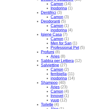
Camon
(14)
Inodorina
(1)
Dentifrici
(3)
Camon
(3)
Deodoranti
(5)
Camon
(1)
inodorina
(4)
Igiene Casa
(7)
Camon
(1)
Men for San
(1)
Professional Pet
(5)
Profumi
(8)
Aries
(8)
Sabbia per Lettiera
(12)
Salviettine
(27)
Camon
(2)
ferribiella
(11)
inodorina
(14)
Shampoo
(40)
Aries
(23)
Camon
(4)
Innovet
(1)
yuup
(12)
Toilette
(4)
Also
(1)