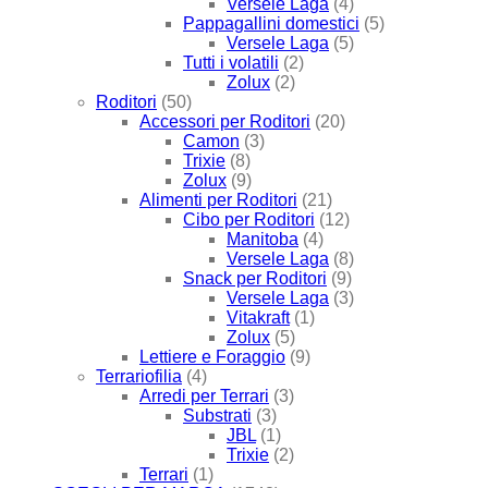
Versele Laga
(4)
Pappagallini domestici
(5)
Versele Laga
(5)
Tutti i volatili
(2)
Zolux
(2)
Roditori
(50)
Accessori per Roditori
(20)
Camon
(3)
Trixie
(8)
Zolux
(9)
Alimenti per Roditori
(21)
Cibo per Roditori
(12)
Manitoba
(4)
Versele Laga
(8)
Snack per Roditori
(9)
Versele Laga
(3)
Vitakraft
(1)
Zolux
(5)
Lettiere e Foraggio
(9)
Terrariofilia
(4)
Arredi per Terrari
(3)
Substrati
(3)
JBL
(1)
Trixie
(2)
Terrari
(1)