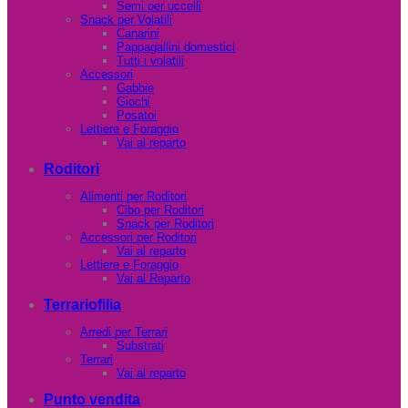
Semi per uccelli
Snack per Volatili
Canarini
Pappagallini domestici
Tutti i volatili
Accessori
Gabbie
Giochi
Posatoi
Lettiere e Foraggio
Vai al reparto
Roditori
Alimenti per Roditori
Cibo per Roditori
Snack per Roditori
Accessori per Roditori
Vai al reparto
Lettiere e Foraggio
Vai al Reparto
Terrariofilia
Arredi per Terrari
Substrati
Terrari
Vai al reparto
Punto vendita