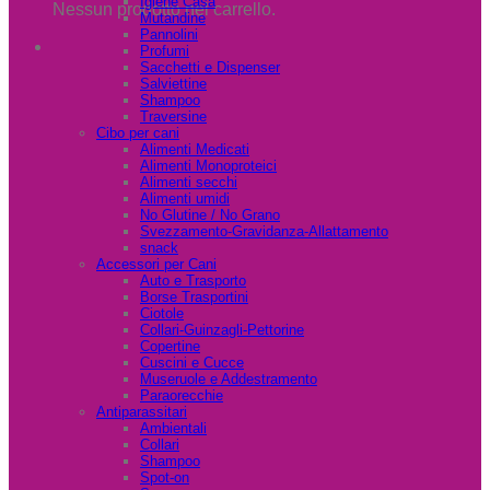
Igiene Casa
Nessun prodotto nel carrello.
Mutandine
Pannolini
Profumi
Sacchetti e Dispenser
Salviettine
Shampoo
Traversine
Cibo per cani
Alimenti Medicati
Alimenti Monoproteici
Alimenti secchi
Alimenti umidi
No Glutine / No Grano
Svezzamento-Gravidanza-Allattamento
snack
Accessori per Cani
Auto e Trasporto
Borse Trasportini
Ciotole
Collari-Guinzagli-Pettorine
Copertine
Cuscini e Cucce
Museruole e Addestramento
Paraorecchie
Antiparassitari
Ambientali
Collari
Shampoo
Spot-on