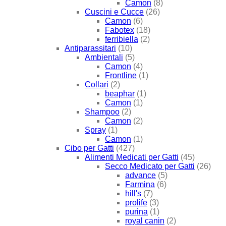
Camon
(8)
Cuscini e Cucce
(26)
Camon
(6)
Fabotex
(18)
ferribiella
(2)
Antiparassitari
(10)
Ambientali
(5)
Camon
(4)
Frontline
(1)
Collari
(2)
beaphar
(1)
Camon
(1)
Shampoo
(2)
Camon
(2)
Spray
(1)
Camon
(1)
Cibo per Gatti
(427)
Alimenti Medicati per Gatti
(45)
Secco Medicato per Gatti
(26)
advance
(5)
Farmina
(6)
hill's
(7)
prolife
(3)
purina
(1)
royal canin
(2)