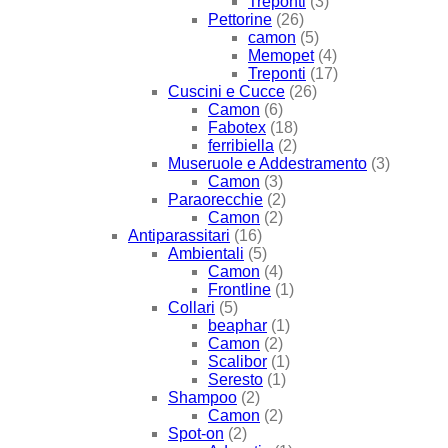
Treponti
(3)
Pettorine
(26)
camon
(5)
Memopet
(4)
Treponti
(17)
Cuscini e Cucce
(26)
Camon
(6)
Fabotex
(18)
ferribiella
(2)
Museruole e Addestramento
(3)
Camon
(3)
Paraorecchie
(2)
Camon
(2)
Antiparassitari
(16)
Ambientali
(5)
Camon
(4)
Frontline
(1)
Collari
(5)
beaphar
(1)
Camon
(2)
Scalibor
(1)
Seresto
(1)
Shampoo
(2)
Camon
(2)
Spot-on
(2)