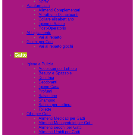
Spray
Parafarmacia
Alimenti Complementari
Attrattivi e Disabituanti
Collare elisabettiano
Igiene e Salute
Post-Operatorio
Abbigliamento
Vai al reparto
Giochi per Cani
Vai al reparto giochi
Gatto
Igiene e Pulizia
Accessori per Lettiere
Beauty e Spazzole
Dentifrici
Deodoranti
Igiene Casa
Profumi
Salviettine
Shampoo
Sabbia per Lettiera
Toilette
Cibo per Gatti
Alimenti Medicati per Gatti
Alimenti Monoproteici per Gatti
Alimenti secchi per Gatti
Alimenti Umidi per Gatti