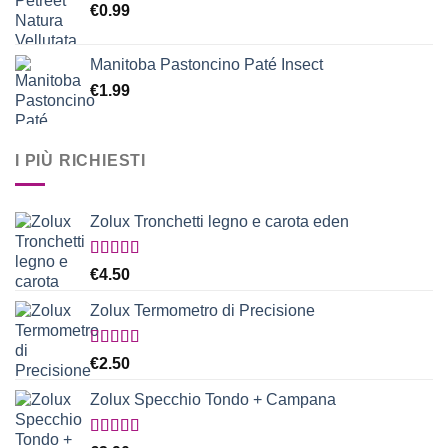
€
0.99
Manitoba Pastoncino Paté Insect
€
1.99
I PIÙ RICHIESTI
Zolux Tronchetti legno e carota eden
Valutato
€
4.50
5.00
su 5
Zolux Termometro di Precisione
Valutato
€
2.50
5.00
su 5
Zolux Specchio Tondo + Campana