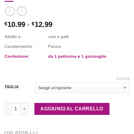
Fascia
10.99
-
12.99
€
€
di
Adatto a:
cani e gatti
prezzo:
da
Caratteristiche:
Parure
€10.99
Confezione:
da 1 pettorina e 1 guinzaglio
a
€12.99
SVUOTA
TAGLIA
Parure pettorina e guinzaglio con fiocco " scottish blue" quant
AGGIUNGI AL CARRELLO
COD:
B377/B-1-1-1