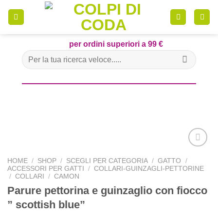
Skip
to
content
per ordini superiori a 99 €
Cerca:
HOME
/
SHOP
/
SCEGLI PER CATEGORIA
/
GATTO
/
ACCESSORI PER GATTI
/
COLLARI-GUINZAGLI-PETTORINE
Aggiungi
/
COLLARI
/
CAMON
alla lista
Parure pettorina e guinzaglio con fiocco
dei
desideri
” scottish blue”