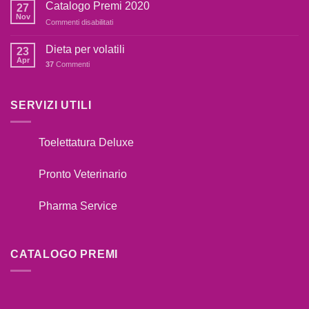
FARE
botti,cosa
Catalogo Premi 2020
27
SE
fare??
Nov
su
Commenti disabilitati
IL
Catalogo
TUO
Premi
Dieta per volatili
CANE
23
2020
Apr
TIRA
37
Commenti
AL
GUINZAGLIO??
SERVIZI UTILI
Toelettatura Deluxe
Pronto Veterinario
Pharma Service
CATALOGO PREMI