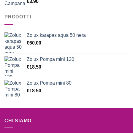
Valutato
€
3.90
5.00
su 5
PRODOTTI
Zolux karapas aqua 50 nera
€
60.00
Zolux Pompa mini 120
€
18.50
Zolux Pompa mini 80
€
18.50
CHI SIAMO