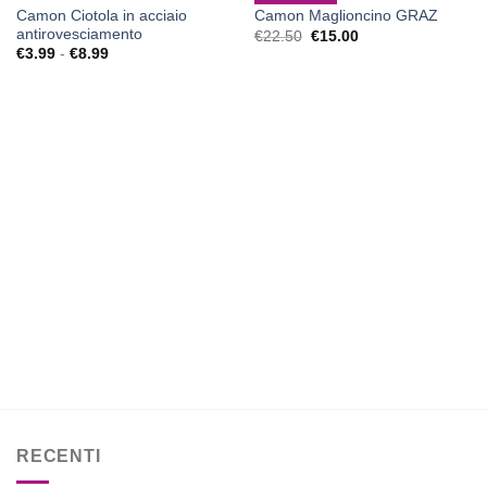
Camon Ciotola in acciaio
Camon Maglioncino GRAZ
Aggiungi
Aggiungi
antirovesciamento
alla lista
alla lista
Il
Il
€
22.50
€
15.00
prezzo
prezzo
dei
dei
Fascia
€
3.99
-
€
8.99
originale
attuale
desideri
desideri
di
era:
è:
prezzo:
€22.50.
€15.00.
da
€3.99
a
€8.99
RECENTI