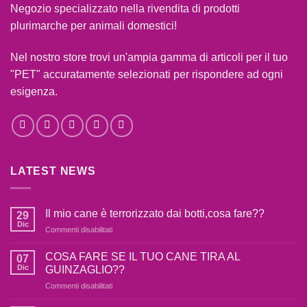
Negozio specializzato nella rivendita di prodotti
plurimarche per animali domestici!
Nel nostro store trovi un'ampia gamma di articoli per il tuo
"PET" accuratamente selezionati per rispondere ad ogni
esigenza.
LATEST NEWS
Il mio cane è terrorizzato dai botti,cosa fare??
29
Dic
su
Commenti disabilitati
Il
mio
COSA FARE SE IL TUO CANE TIRA AL
07
cane
Dic
GUINZAGLIO??
è
su
Commenti disabilitati
terrorizzato
COSA
dai